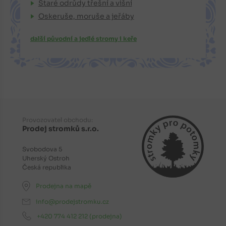
Staré odrůdy třešní a višní
Oskeruše, moruše a jeřáby
další původní a jedlé stromy i keře
Provozovatel obchodu:
Prodej stromků s.r.o.
Svobodova 5
Uherský Ostroh
Česká republika
Prodejna na mapě
info@prodejstromku.cz
+420 774 412 212
(prodejna)