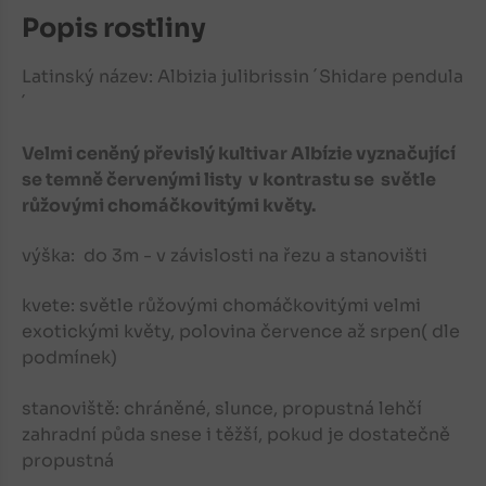
Popis rostliny
Latinský název:
Albizia julibrissin ´Shidare pendula
´
Velmi ceněný převislý kultivar Albízie vyznačující
se temně červenými listy v kontrastu se světle
růžovými chomáčkovitými květy.
výška: do 3m - v závislosti na řezu a stanovišti
kvete: světle růžovými chomáčkovitými velmi
exotickými květy, polovina července až srpen( dle
podmínek)
stanoviště: chráněné, slunce, propustná lehčí
zahradní půda snese i těžší, pokud je dostatečně
propustná