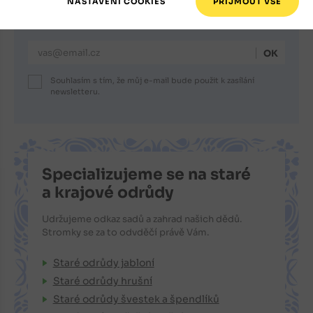
Registrace newsletteru
Nechte se informovat o novinkách i výhodných akcích.
E-mailová adresa
Souhlasím s tím, že můj e-mail bude použit k zasílání
newsletteru.
Specializujeme se na staré
a krajové odrůdy
Udržujeme odkaz sadů a zahrad našich dědů.
Stromky se za to odvděčí právě Vám.
Staré odrůdy jabloní
Staré odrůdy hrušní
Staré odrůdy švestek a špendlíků