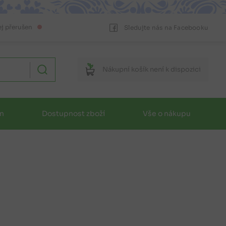
ej přerušen
Sledujte nás na Facebooku
Nákupní
košík
není k dispozici
in
Dostupnost zboží
Vše o nákupu