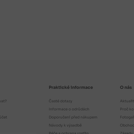
Praktické informace
O nás
vat?
Časté dotazy
Aktuali
Informace o odrůdách
Proč ko
účet
Doporučení před nákupem
Fotogal
Návody k výsadbě
Obchod
Péče a ochrana rostlin
Zásady 