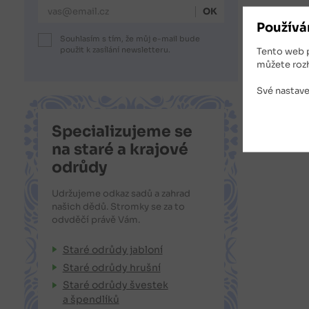
E-mailová adresa
Používá
Souhlasím s tím, že můj e-mail bude
použit k zasílání newsletteru.
Tento web 
můžete roz
Své nastave
Specializujeme se
na staré a krajové
odrůdy
Udržujeme odkaz sadů a zahrad
našich dědů. Stromky se za to
odvděčí právě Vám.
Staré odrůdy jabloní
Staré odrůdy hrušní
Staré odrůdy švestek
a špendlíků