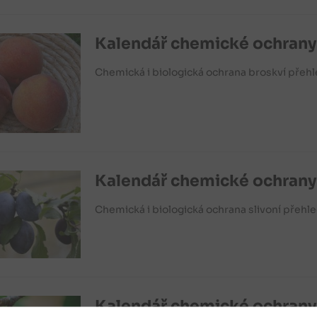
Kalendář chemické ochrany
Chemická i biologická ochrana broskví přeh
Kalendář chemické ochrany 
Chemická i biologická ochrana slivoní přeh
Kalendář chemické ochrany 