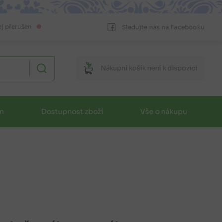
ej přerušen
Sledujte nás na Facebooku
Nákupní
košík
není k dispozici
in
Dostupnost zboží
Vše o nákupu