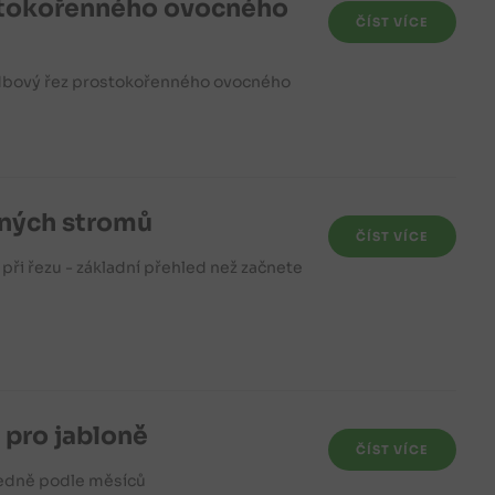
stokořenného ovocného
ČÍST VÍCE
sadbový řez prostokořenného ovocného
cných stromů
ČÍST VÍCE
y při řezu - základní přehled než začnete
 pro jabloně
ČÍST VÍCE
ledně podle měsíců