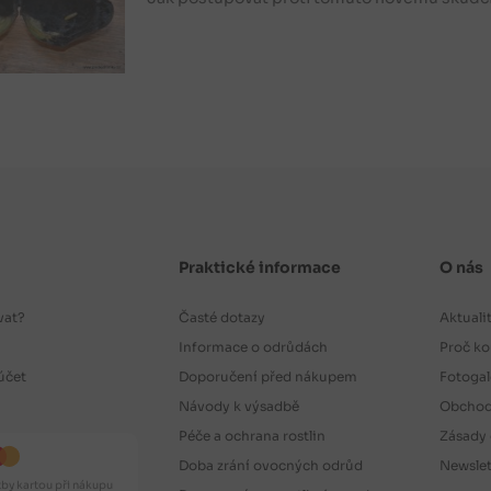
Praktické informace
O nás
vat?
Časté dotazy
Aktuali
Informace o odrůdách
Proč ko
účet
Doporučení před nákupem
Fotogal
Návody k výsadbě
Obchod
Péče a ochrana rostlin
Zásady 
Doba zrání ovocných odrůd
Newslet
by kartou při nákupu