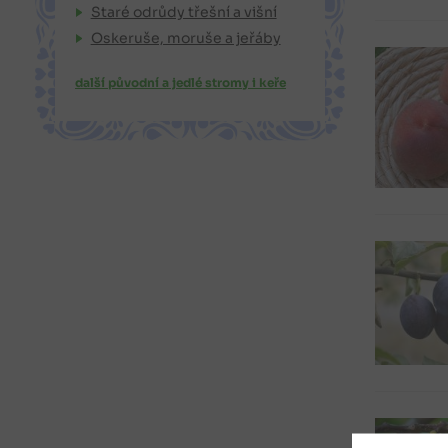
Staré odrůdy třešní a višní
Oskeruše, moruše a jeřáby
další původní a jedlé stromy i keře