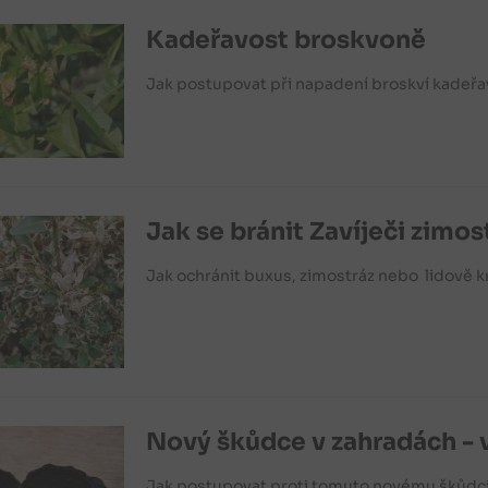
Kadeřavost broskvoně
Jak postupovat při napadení broskví kadeřa
Jak se bránit Zavíječi zim
Jak ochránit buxus, zimostráz nebo lidově 
Nový škůdce v zahradách - 
Jak postupovat proti tomuto novému škůdc