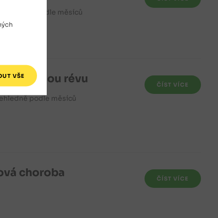
í přehledně podle měsíců
ných
pro vinnou révu
ČÍST VÍCE
řehledně podle měsíců
bová choroba
ČÍST VÍCE