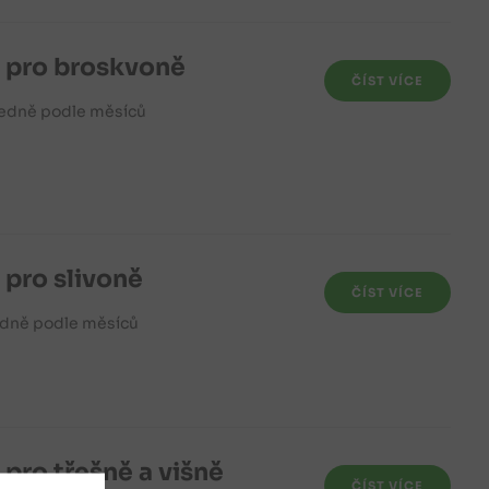
 pro broskvoně
ČÍST VÍCE
ledně podle měsíců
pro slivoně
ČÍST VÍCE
ledně podle měsíců
pro třešně a višně
ČÍST VÍCE