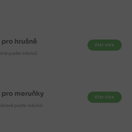
 pro hrušně
ČÍST VÍCE
edně podle měsíců
 pro meruňky
ČÍST VÍCE
hledně podle měsíců