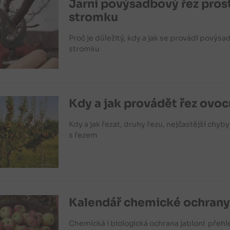
Jarní povýsadbový řez pro
stromku
Proč je důležitý, kdy a jak se provádí pový
stromku
Kdy a jak provádět řez ovo
Kdy a jak řezat, druhy řezu, nejčastější chyb
s řezem
Kalendář chemické ochrany
Chemická i biologická ochrana jabloní přeh