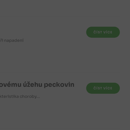
ČÍST VÍCE
při napadení
liovému úžehu peckovin
ČÍST VÍCE
eristika choroby...