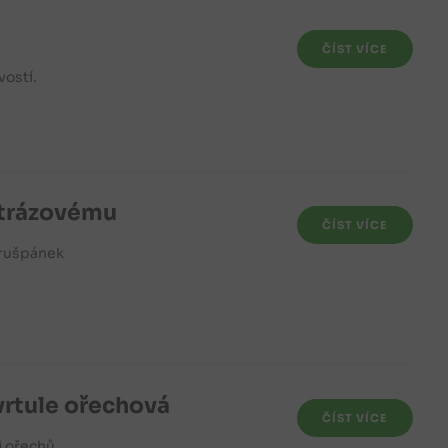
ČÍST VÍCE
vostí.
ostrázovému
ČÍST VÍCE
krušpánek
vrtule ořechová
ČÍST VÍCE
i ořechů