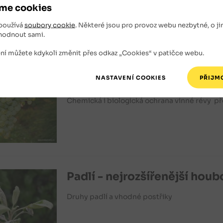
me cookies
Chemická i biologická ochrana třešní a višn
používá
soubory cookie
. Některé jsou pro provoz webu nezbytné, o ji
hodnout sami.
ní můžete kdykoli změnit přes odkaz „Cookies“ v patičce webu.
Kalendář chemické ochrany 
Chemická i biologická ochrana vinné révy p
Padlí - nejrozšířenější hou
Druhy padlí a vhodné postřiky