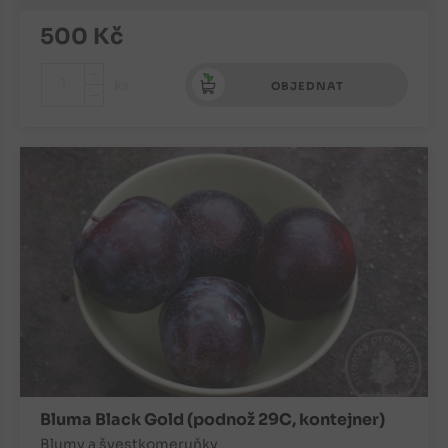
500
Kč
+
ks
OBJEDNAT
-
Bluma Black Gold (podnož 29C, kontejner)
Blumy a švestkomeruňky