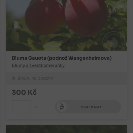
Bluma Gauota (podnož Wangenheimova)
Blumy a švestkomeruňky
Znovu na podzim
300
Kč
+
ks
OBJEDNAT
-