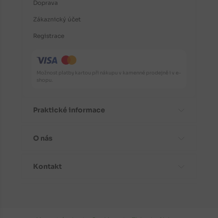
Doprava
Zákaznický účet
Registrace
Možnost platby kartou při nákupu v kamenné prodejně i v e-
shopu.
Praktické informace
O nás
Časté dotazy
Informace o odrůdách
Kontakt
Aktuality
Doporučení před nákupem
Proč koupit stromky od nás?
Návody k výsadbě
Kontaktní a fakturační údaje
Fotogalerie
Péče a ochrana rostlin
Kudy k nám do prodejny?