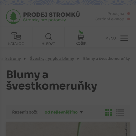
PRODEJ STROMKŮ
Prodejna
Sezónní e-shop
Stromky pro potomky
MENU
KOŠÍK
KATALOG
HLEDAT
cné stromy
Švestky, ryngle a blumy
Blumy a švestkomeruňky
Blumy a
švestkomeruňky
Řazení zboží:
od nejlevnějšího