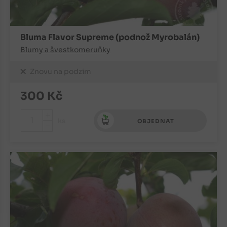
Bluma Flavor Supreme (podnož Myrobalán)
Blumy a švestkomeruňky
Znovu na podzim
300
Kč
+
ks
OBJEDNAT
-