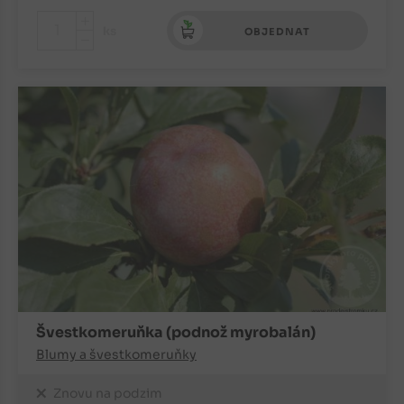
+
ks
OBJEDNAT
-
Švestkomeruňka (podnož myrobalán)
Blumy a švestkomeruňky
Znovu na podzim