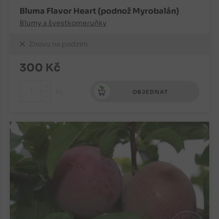
Bluma Flavor Heart (podnož Myrobalán)
Blumy a švestkomeruňky
Znovu na podzim
300
Kč
+
ks
OBJEDNAT
-