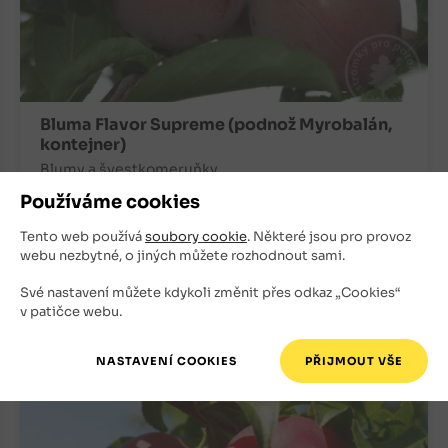
Bluma Flavor Supreme (podnož Myrobalán,
kontejner)
Blumy a švestkomeruňky
Používáme cookies
Vyprodáno
Tento web používá
soubory cookie
. Některé jsou pro provoz
webu nezbytné, o jiných můžete rozhodnout sami.
500
Kč
Své nastavení můžete kdykoli změnit přes odkaz „Cookies“
+
ks
v patičce webu.
OBJEDNAT
-