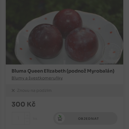
Bluma Queen Elizabeth (podnož Myrobalán)
Blumy a švestkomeruňky
Znovu na podzim
300
Kč
+
ks
OBJEDNAT
-