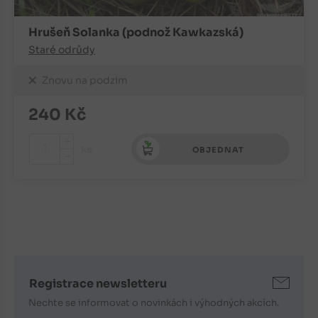
Hrušeň Solanka (podnož Kawkazská)
Staré odrůdy
Znovu na podzim
240
Kč
+
ks
OBJEDNAT
-
Registrace newsletteru
Nechte se informovat o novinkách i výhodných akcích.