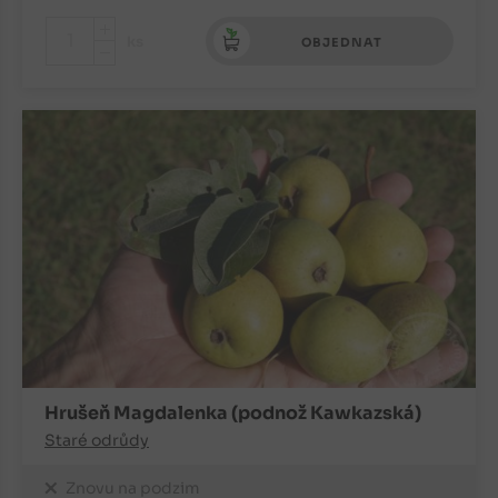
+
ks
OBJEDNAT
-
Hrušeň Magdalenka (podnož Kawkazská)
Staré odrůdy
Znovu na podzim