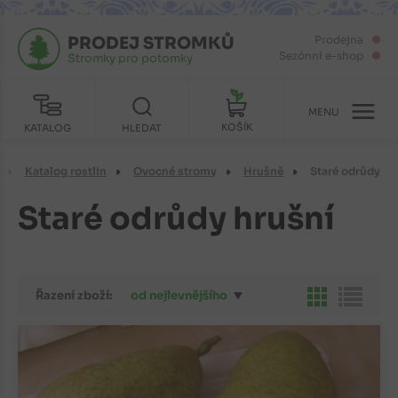
PRODEJ STROMKŮ
Prodejna
Sezónní e-shop
Stromky pro potomky
MENU
KOŠÍK
KATALOG
HLEDAT
Katalog rostlin
Ovocné stromy
Hrušně
Staré odrůdy
Staré odrůdy hrušní
Řazení zboží:
od nejlevnějšího