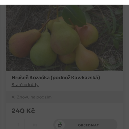
Hrušeň Kozačka (podnož Kawkazská)
Staré odrůdy
Znovu na podzim
240
Kč
+
ks
OBJEDNAT