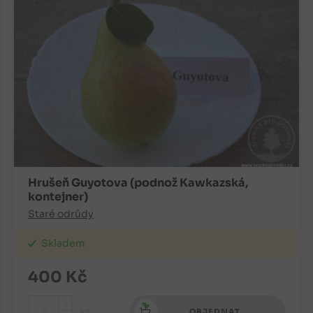
Hrušeň Guyotova (podnož Kawkazská,
kontejner)
Staré odrůdy
Skladem
400
Kč
+
ks
OBJEDNAT