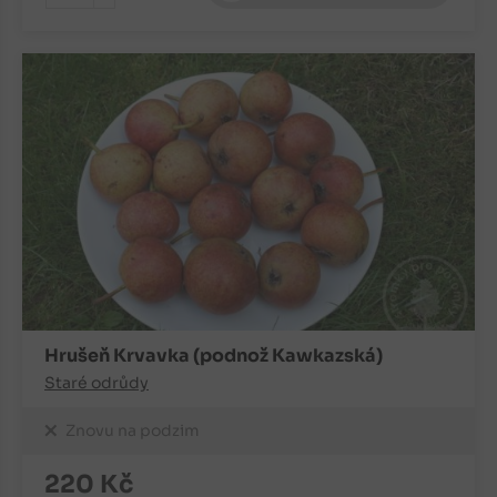
-
Hrušeň Krvavka (podnož Kawkazská)
Staré odrůdy
Znovu na podzim
220
Kč