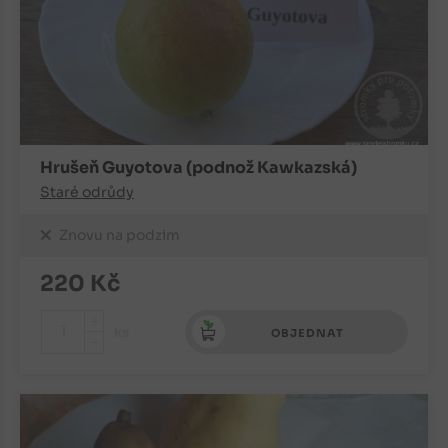
Hrušeň Guyotova (podnož Kawkazská)
Staré odrůdy
Znovu na podzim
220
Kč
+
ks
OBJEDNAT
-