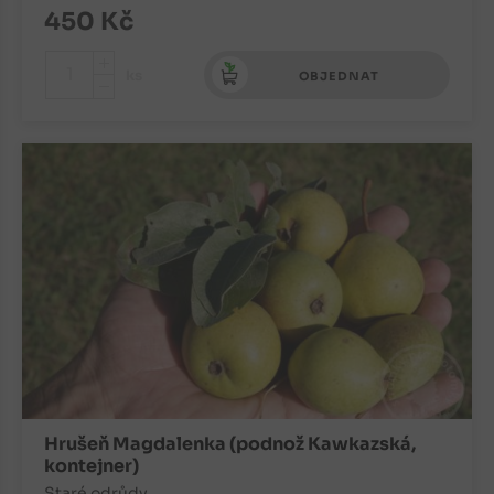
450
Kč
+
ks
OBJEDNAT
-
Hrušeň Magdalenka (podnož Kawkazská,
kontejner)
Staré odrůdy