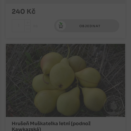
240
Kč
+
ks
OBJEDNAT
-
Hrušeň Muškatelka letní (podnož
Kawkazská)