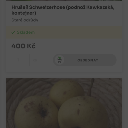
Hrušeň Schweizerhose (podnož Kawkazská,
kontejner)
Staré odrůdy
Skladem
400
Kč
+
ks
OBJEDNAT
-