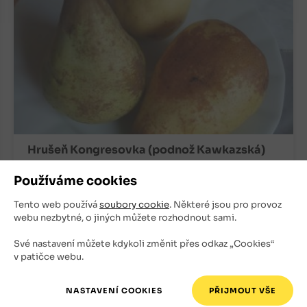
Hrušeň Kongresovka (podnož Kawkazská)
Staré odrůdy
Používáme cookies
Znovu na podzim
Tento web používá
soubory cookie
. Některé jsou pro provoz
webu nezbytné, o jiných můžete rozhodnout sami.
220
Kč
Své nastavení můžete kdykoli změnit přes odkaz „Cookies“
v patičce webu.
+
ks
OBJEDNAT
-