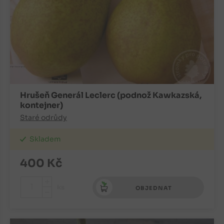
Hrušeň Generál Leclerc (podnož Kawkazská,
kontejner)
Staré odrůdy
Skladem
400
Kč
+
ks
OBJEDNAT
-