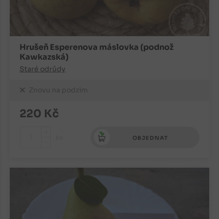
Hrušeň Esperenova máslovka (podnož
Kawkazská)
Staré odrůdy
Znovu na podzim
220
Kč
+
ks
OBJEDNAT
-