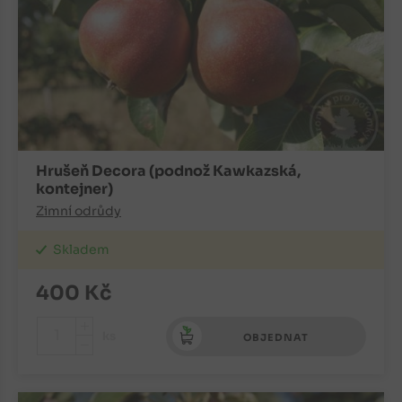
Hrušeň Decora (podnož Kawkazská,
kontejner)
Zimní odrůdy
Skladem
400
Kč
+
ks
OBJEDNAT
-