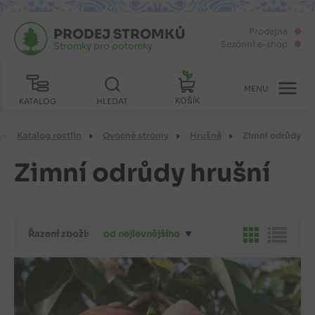
PRODEJ STROMKŮ
Prodejna
Sezónní e-shop
Stromky pro potomky
MENU
KOŠÍK
KATALOG
HLEDAT
Katalog rostlin
Ovocné stromy
Hrušně
Zimní odrůdy
Zimní odrůdy hrušní
Řazení zboží:
od nejlevnějšího