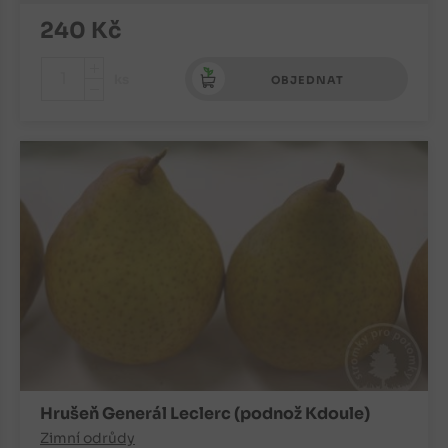
240
Kč
+
ks
OBJEDNAT
-
Hrušeň Generál Leclerc (podnož Kdoule)
Zimní odrůdy