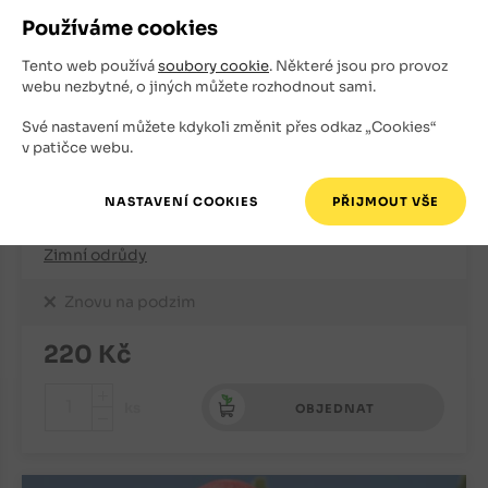
Používáme cookies
Tento web používá
soubory cookie
. Některé jsou pro provoz
webu nezbytné, o jiných můžete rozhodnout sami.
Své nastavení můžete kdykoli změnit přes odkaz „Cookies“
v patičce webu.
Hrušeň Decora (podnož Kawkazská)
Zimní odrůdy
Znovu na podzim
220
Kč
+
ks
OBJEDNAT
-