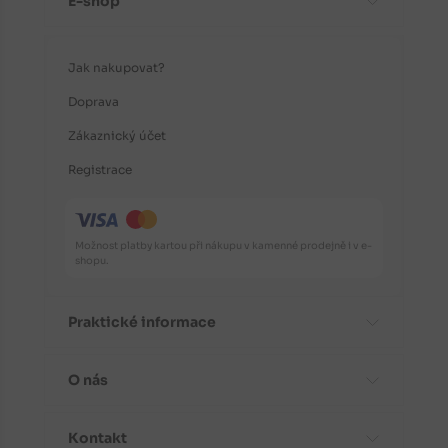
E-shop
Jak nakupovat?
Doprava
Zákaznický účet
Registrace
Možnost platby kartou při nákupu v kamenné prodejně i v e-
shopu.
Praktické informace
O nás
Časté dotazy
Informace o odrůdách
Kontakt
Aktuality