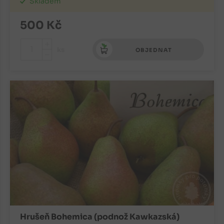
Skladem
500
Kč
+
ks
OBJEDNAT
-
Hrušeň Bohemica (podnož Kawkazská)