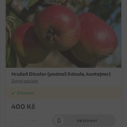
Hrušeň Dicolor (podnož Kdoule, kontejner)
Zimní odrůdy
Skladem
400
Kč
+
ks
OBJEDNAT
-