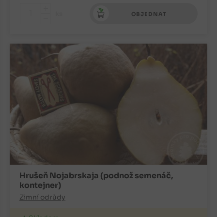
+
ks
OBJEDNAT
-
Hrušeň Nojabrskaja (podnož semenáč,
kontejner)
Zimní odrůdy