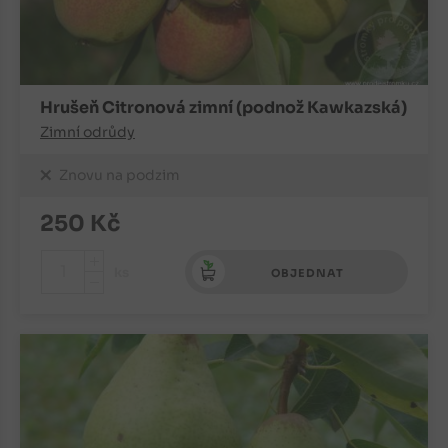
Hrušeň Citronová zimní (podnož Kawkazská)
Zimní odrůdy
Znovu na podzim
250
Kč
+
ks
OBJEDNAT
-