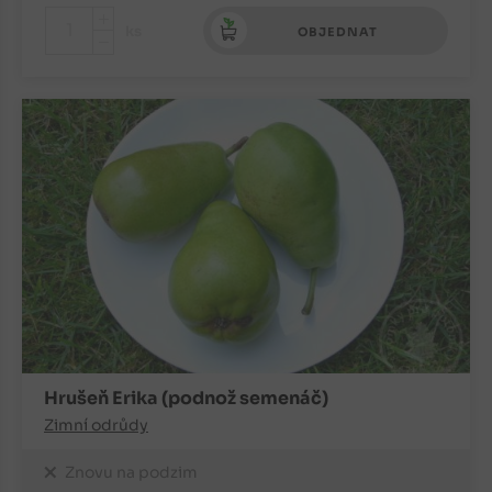
+
ks
OBJEDNAT
-
Hrušeň Erika (podnož semenáč)
Zimní odrůdy
Znovu na podzim