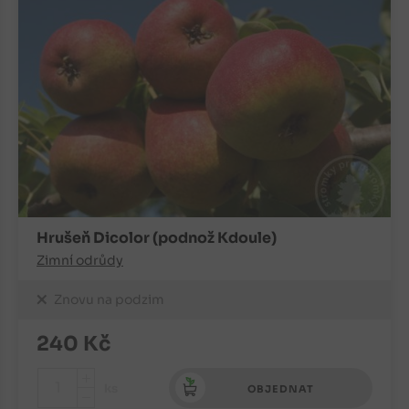
Hrušeň Dicolor (podnož Kdoule)
Zimní odrůdy
Znovu na podzim
240
Kč
+
ks
OBJEDNAT
-