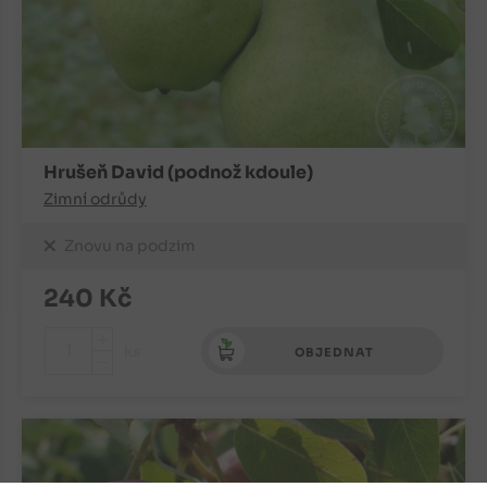
Hrušeň David (podnož kdoule)
Zimní odrůdy
Znovu na podzim
240
Kč
+
ks
OBJEDNAT
-