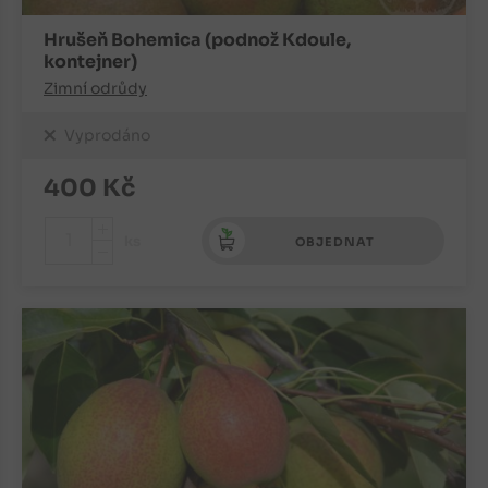
Hrušeň Bohemica (podnož Kdoule,
kontejner)
Zimní odrůdy
Vyprodáno
400
Kč
+
ks
OBJEDNAT
-