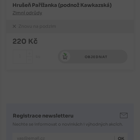
Hrušeň Pařížanka (podnož Kawkazská)
Zimní odrůdy
Znovu na podzim
220
Kč
+
ks
OBJEDNAT
-
Registrace newsletteru
Nechte se informovat o novinkách i výhodných akcích.
E-mailová adresa