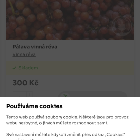
Pálava vinná réva
Vinná réva
Skladem
300
Kč
+
ks
OBJEDNAT
-
Používáme cookies
Tento web používá
soubory cookie
. Některé jsou pro provoz
webu nezbytné, o jiných můžete rozhodnout sami.
Své nastavení můžete kdykoli změnit přes odkaz „Cookies“