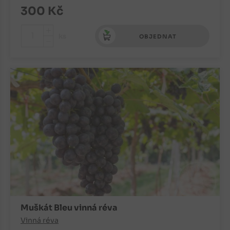
300
Kč
+
ks
OBJEDNAT
-
Muškát Bleu vinná réva
Vinná réva