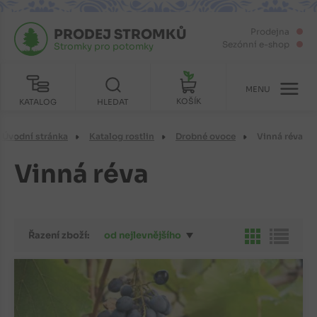
PRODEJ STROMKŮ
Prodejna
Sezónní e-shop
Stromky pro potomky
MENU
KOŠÍK
KATALOG
HLEDAT
Úvodní stránka
Katalog rostlin
Drobné ovoce
Vinná réva
Vinná réva
Řazení zboží:
od nejlevnějšího