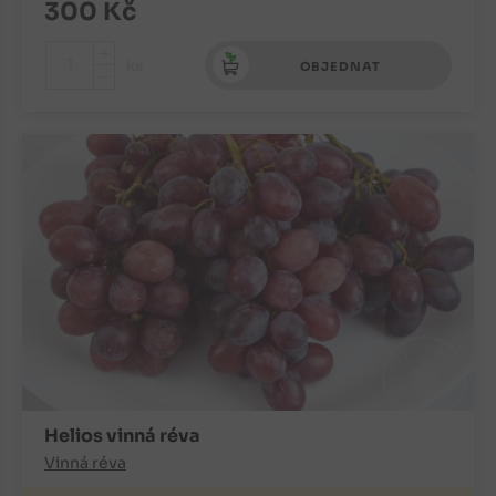
300
Kč
+
ks
OBJEDNAT
-
Helios vinná réva
Vinná réva