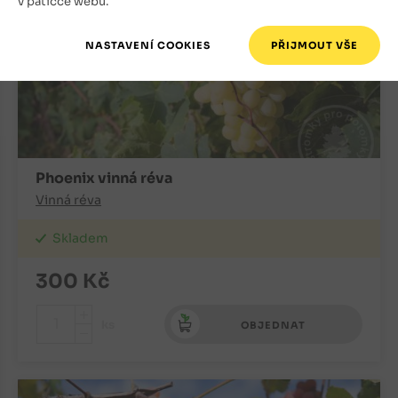
v patičce webu.
Phoenix vinná réva
Vinná réva
Skladem
300
Kč
+
ks
OBJEDNAT
-