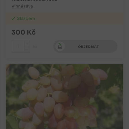
Vinná réva
Skladem
300
Kč
+
ks
OBJEDNAT
-