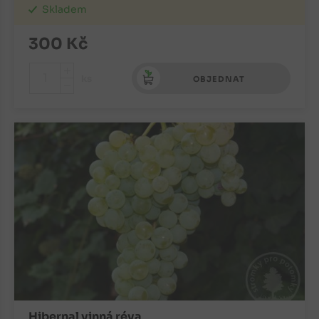
Skladem
300
Kč
+
ks
OBJEDNAT
-
Hibernal vinná réva