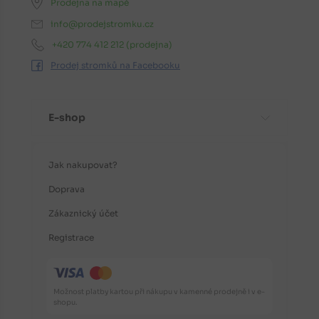
Prodejna na mapě
info@prodejstromku.cz
+420 774 412 212
(prodejna)
Prodej stromků na Facebooku
E-shop
Jak nakupovat?
Doprava
Zákaznický účet
Registrace
Možnost platby kartou při nákupu v kamenné prodejně i v e-
shopu.