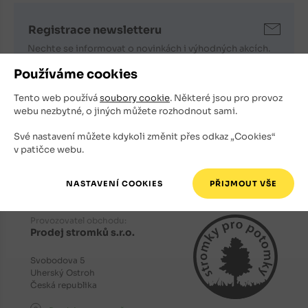
Registrace newsletteru
Nechte se informovat o novinkách i výhodných akcích.
Používáme cookies
E-mailová adresa
Tento web používá
soubory cookie
. Některé jsou pro provoz
Souhlasím s tím, že můj e-mail bude použit k zasílání
webu nezbytné, o jiných můžete rozhodnout sami.
newsletteru.
Své nastavení můžete kdykoli změnit přes odkaz „Cookies“
v patičce webu.
Provozovatel obchodu:
Prodej stromků s.r.o.
Svobodova 5
Uherský Ostroh
Česká republika