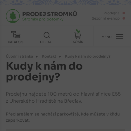
PRODEJ STROMKŮ
Prodejna
Sezónní e-shop
Stromky pro potomky
MENU
KOŠÍK
KATALOG
HLEDAT
Úvodní stránka
Kontakt
Kudy k nám do prodejny?
Kudy k nám do
prodejny?
Prodejnu najdete 100 metrů od hlavní silnice E55
z Uherského Hradiště na Břeclav.
Před areálem se nachází parkoviště, kde můžete v klidu
zaparkovat.