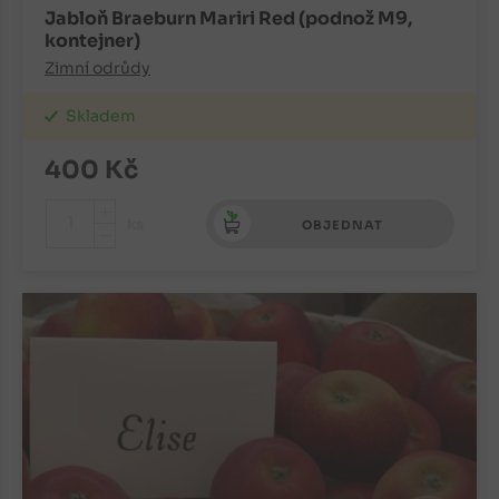
Jabloň Braeburn Mariri Red (podnož M9,
kontejner)
Zimní odrůdy
Skladem
400
Kč
+
ks
OBJEDNAT
-