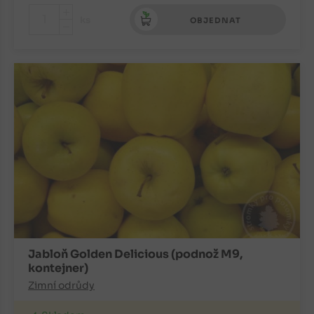
+
ks
OBJEDNAT
-
Jabloň Golden Delicious (podnož M9,
kontejner)
Zimní odrůdy