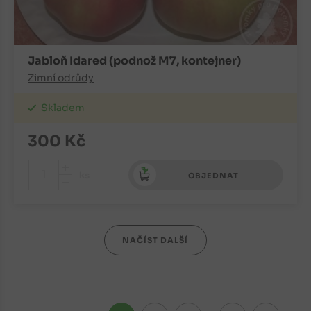
Jabloň Idared (podnož M7, kontejner)
Zimní odrůdy
Skladem
300
Kč
+
ks
OBJEDNAT
-
NAČÍST DALŠÍ