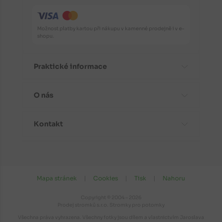
Možnost platby kartou při nákupu v kamenné prodejně i v e-
shopu.
Praktické informace
O nás
Časté dotazy
Informace o odrůdách
Kontakt
Aktuality
Doporučení před nákupem
Proč koupit stromky od nás?
Návody k výsadbě
Kontaktní a fakturační údaje
Fotogalerie
Péče a ochrana rostlin
Kudy k nám do prodejny?
Mapa stránek
Cookies
Tisk
Nahoru
Obchodní podmínky
Doba zrání ovocných odrůd
Otevírací doba
Zásady ochrany osobních údajů
Copyright © 2004 – 2026
Dovoz a vývoz rostlin (na webu ÚKZÚZ)
Prodej stromků s.r.o. Stromky pro potomky
Kompletní kontakty
Newsletter
Všechna práva vyhrazena. Všechny fotky jsou dílem a vlastnictvím Jaroslava