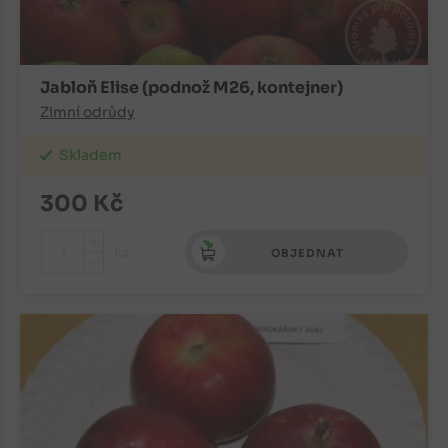
Jabloň Elise (podnož M26, kontejner)
Zimní odrůdy
Skladem
300
Kč
+
ks
OBJEDNAT
-