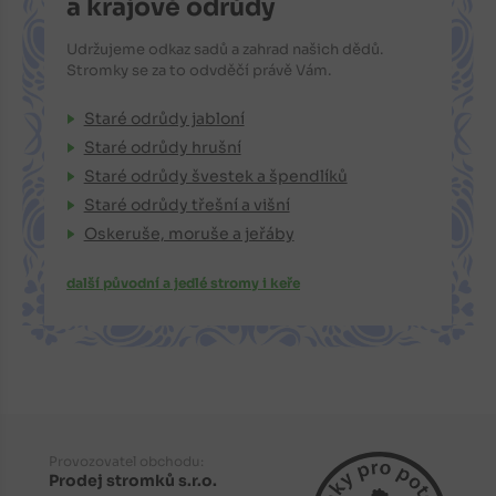
a krajové odrůdy
Udržujeme odkaz sadů a zahrad našich dědů.
Stromky se za to odvděčí právě Vám.
Staré odrůdy jabloní
Staré odrůdy hrušní
Staré odrůdy švestek a špendlíků
Staré odrůdy třešní a višní
Oskeruše, moruše a jeřáby
další původní a jedlé stromy i keře
Provozovatel obchodu:
Prodej stromků s.r.o.