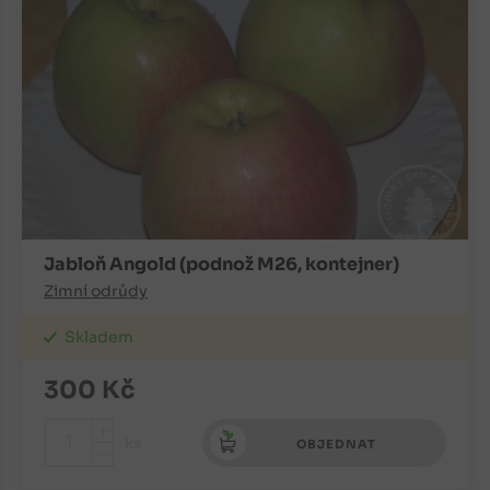
Jabloň Angold (podnož M26, kontejner)
Zimní odrůdy
Skladem
300
Kč
+
ks
OBJEDNAT
-