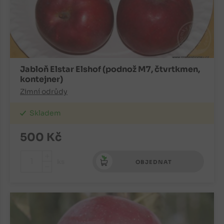
Jabloň Elstar Elshof (podnož M7, čtvrtkmen,
kontejner)
Zimní odrůdy
Skladem
500
Kč
+
ks
OBJEDNAT
-