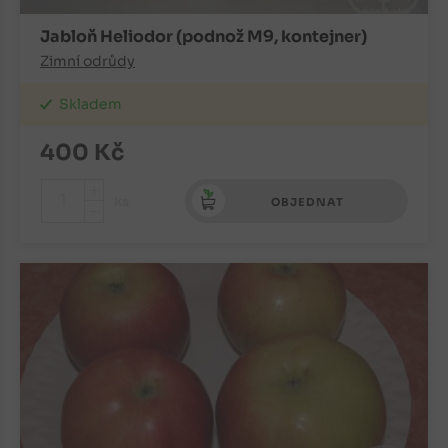
Jabloň Heliodor (podnož M9, kontejner)
Zimní odrůdy
Skladem
400
Kč
+
ks
OBJEDNAT
-