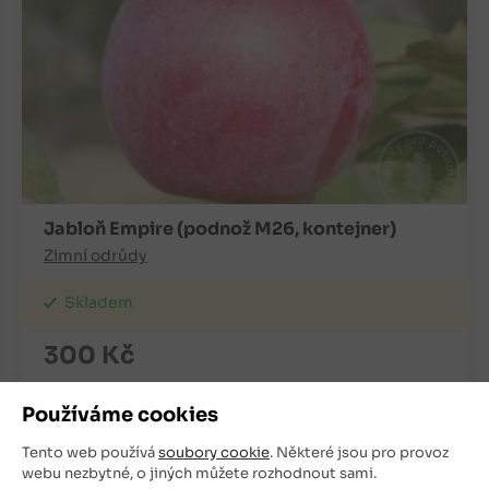
Jabloň Empire (podnož M26, kontejner)
Zimní odrůdy
Skladem
300
Kč
+
ks
OBJEDNAT
Používáme cookies
-
Tento web používá
soubory cookie
. Některé jsou pro provoz
webu nezbytné, o jiných můžete rozhodnout sami.