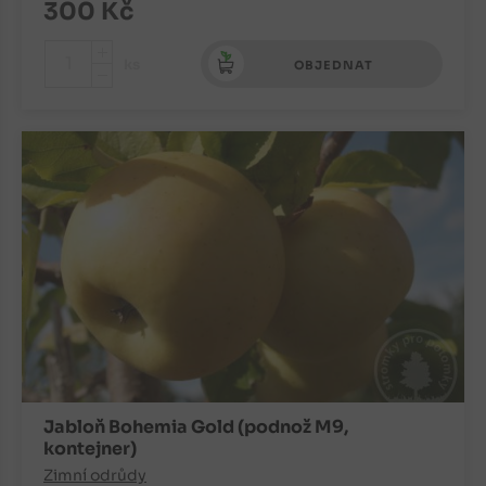
300
Kč
+
ks
OBJEDNAT
-
Jabloň Bohemia Gold (podnož M9,
kontejner)
Zimní odrůdy