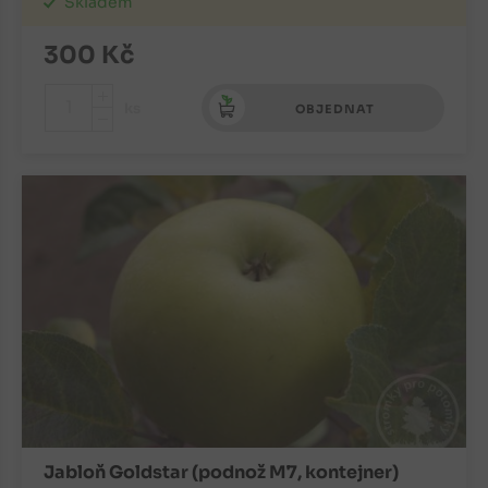
Skladem
300
Kč
+
ks
OBJEDNAT
-
Jabloň Goldstar (podnož M7, kontejner)