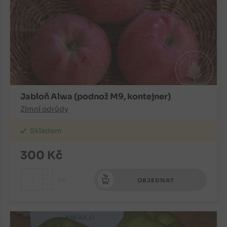
Jabloň Alwa (podnož M9, kontejner)
Zimní odrůdy
Skladem
300
Kč
+
ks
OBJEDNAT
-