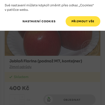
Své nastavení můžete kdykoli změnit přes odkaz „Cookies“
v patičce webu.
Jabloň Florina (podnož M7, kontejner)
Zimní odrůdy
Skladem
400
Kč
+
ks
OBJEDNAT
-