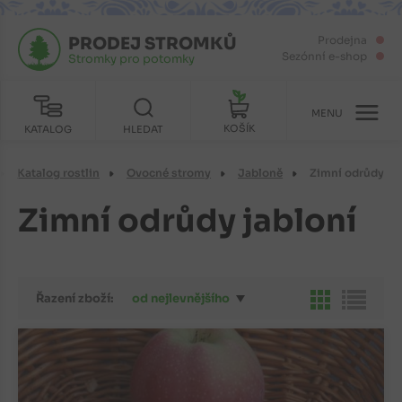
PRODEJ STROMKŮ
Prodejna
Sezónní e-shop
Stromky pro potomky
MENU
KOŠÍK
KATALOG
HLEDAT
Katalog rostlin
Ovocné stromy
Jabloně
Zimní odrůdy
Zimní odrůdy jabloní
Řazení zboží:
od nejlevnějšího