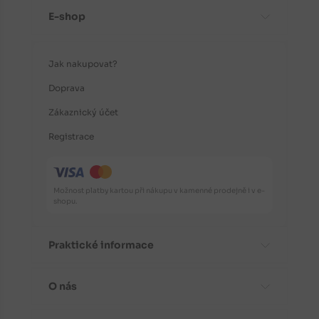
E-shop
Jak nakupovat?
Doprava
Zákaznický účet
Registrace
Možnost platby kartou při nákupu v kamenné prodejně i v e-
shopu.
Praktické informace
O nás
Časté dotazy
Informace o odrůdách