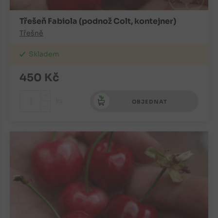
Třešeň Fabiola (podnož Colt, kontejner)
Třešně
Skladem
450
Kč
+
ks
OBJEDNAT
-