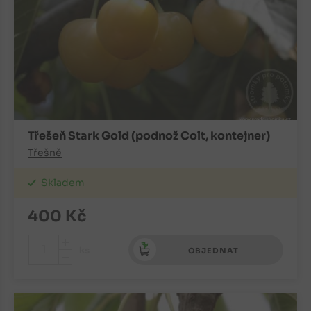
Třešeň Stark Gold (podnož Colt, kontejner)
Třešně
Skladem
400
Kč
+
ks
OBJEDNAT
-