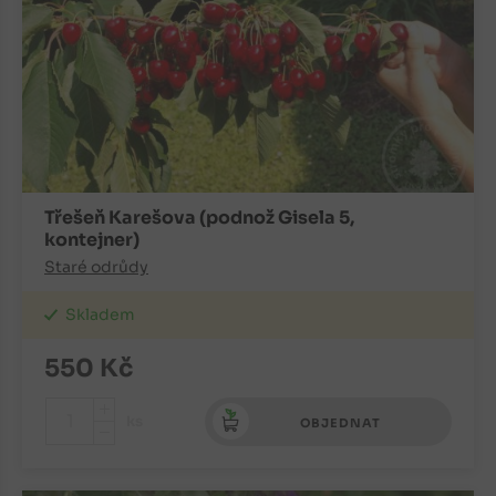
Třešeň Karešova (podnož Gisela 5,
kontejner)
Staré odrůdy
Skladem
550
Kč
+
ks
OBJEDNAT
-