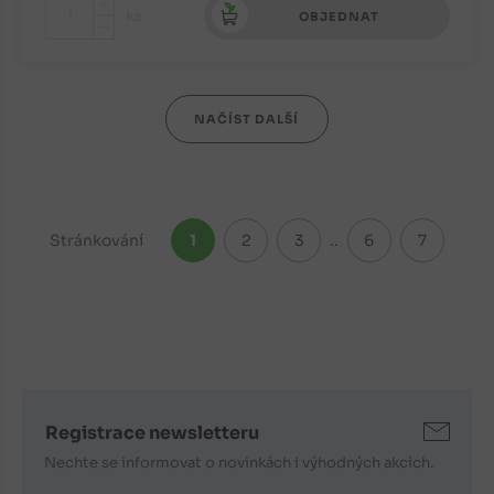
+
ks
OBJEDNAT
-
NAČÍST DALŠÍ
Stránkování
1
2
3
..
6
7
Registrace newsletteru
Nechte se informovat o novinkách i výhodných akcích.