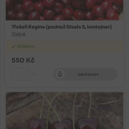
Třešeň Regina (podnož Gisela 5, kontejner)
Třešně
Skladem
550
Kč
+
ks
OBJEDNAT
-