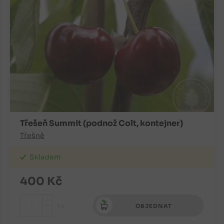
Třešeň Summit (podnož Colt, kontejner)
Třešně
Skladem
400
Kč
+
ks
OBJEDNAT
-