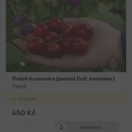
Třešeň Kassandra (podnož Colt, kontejner)
Třešně
Skladem
450
Kč
+
ks
OBJEDNAT