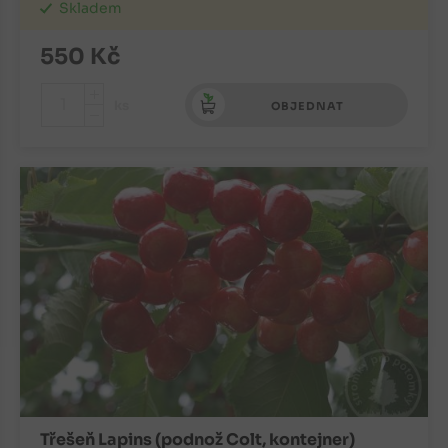
Skladem
550
Kč
+
ks
OBJEDNAT
-
Třešeň Lapins (podnož Colt, kontejner)