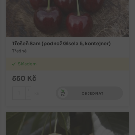
Třešeň Sam (podnož Gisela 5, kontejner)
Třešně
Skladem
550
Kč
+
ks
OBJEDNAT
-