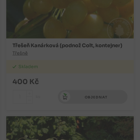
Třešeň Kanárková (podnož Colt, kontejner)
Třešně
Skladem
400
Kč
+
ks
OBJEDNAT
-