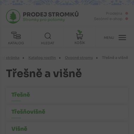
PRODEJ STROMKŮ
Prodejna
Sezónní e-shop
Stromky pro potomky
MENU
KOŠÍK
KATALOG
HLEDAT
ní stránka
Katalog rostlin
Ovocné stromy
Třešně a višně
Třešně a višně
Třešně
Třešňovišně
Višně