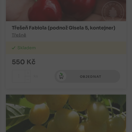
Třešeň Fabiola (podnož Gisela 5, kontejner)
Třešně
Skladem
550
Kč
+
ks
OBJEDNAT
-