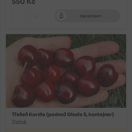
550
Kč
+
ks
OBJEDNAT
-
Třešeň Kordia (podnož Gisela 5, kontejner)
Třešně