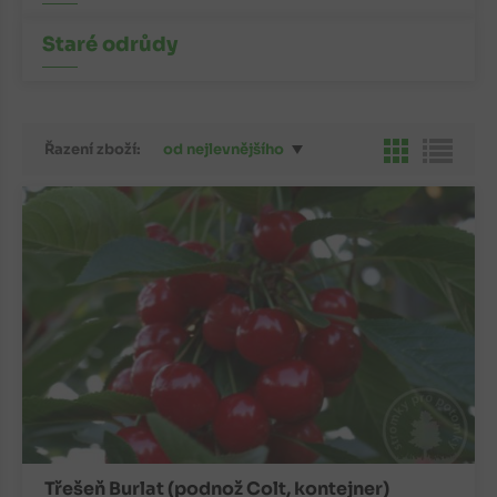
Staré odrůdy
Řazení zboží:
od nejlevnějšího
Třešeň Burlat (podnož Colt, kontejner)