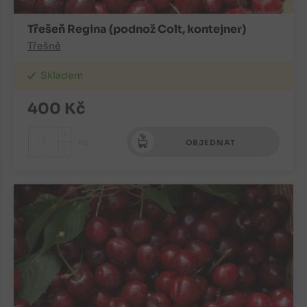
Třešeň Regina (podnož Colt, kontejner)
Třešně
Skladem
400
Kč
+
ks
OBJEDNAT
-