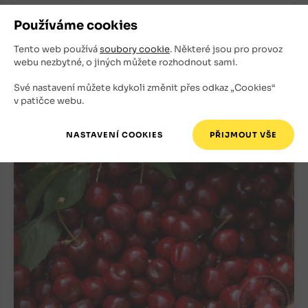
Třešně
Používáme cookies
Skladem
Tento web používá
soubory cookie
. Některé jsou pro provoz
webu nezbytné, o jiných můžete rozhodnout sami.
400
Kč
Své nastavení můžete kdykoli změnit přes odkaz „Cookies“
v patičce webu.
+
ks
OBJEDNAT
-