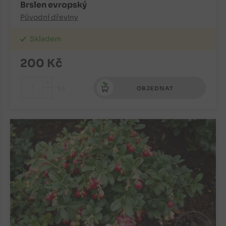
Brslen evropský
Původní dřeviny
Skladem
200
Kč
+
ks
OBJEDNAT
-