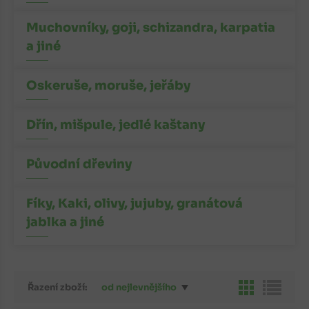
Muchovníky, goji, schizandra, karpatia
a jiné
Oskeruše, moruše, jeřáby
Dřín, mišpule, jedlé kaštany
Původní dřeviny
Fíky, Kaki, olivy, jujuby, granátová
jablka a jiné
Řazení zboží:
od nejlevnějšího