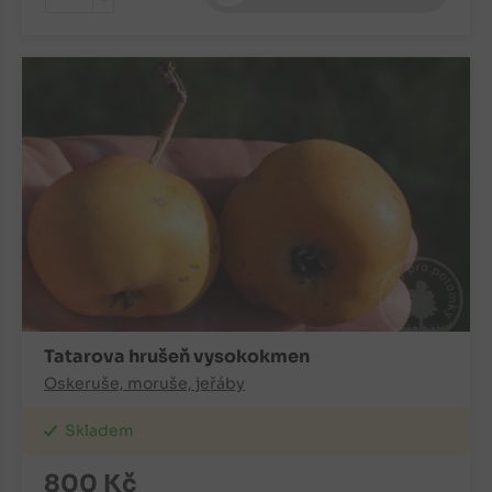
-
Tatarova hrušeň vysokokmen
Oskeruše, moruše, jeřáby
Skladem
800
Kč