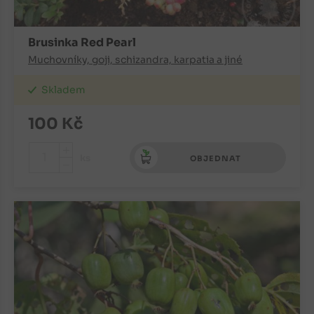
Brusinka Red Pearl
Muchovníky, goji, schizandra, karpatia a jiné
Skladem
100
Kč
+
ks
OBJEDNAT
-