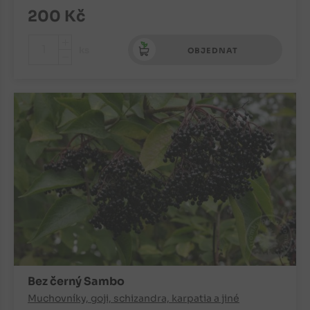
200
Kč
+
ks
OBJEDNAT
-
Bez černý Sambo
Muchovníky, goji, schizandra, karpatia a jiné