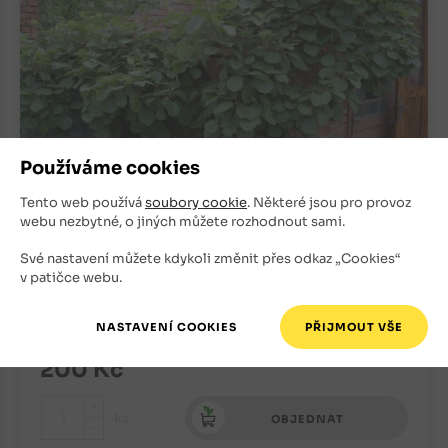
Používáme cookies
Tento web používá
soubory cookie
. Některé jsou pro provoz
webu nezbytné, o jiných můžete rozhodnout sami.
Atlas kiwi samčí rostlina
Své nastavení můžete kdykoli změnit přes odkaz „Cookies“
v patičce webu.
Kiwi
Skladem
200
Kč
+
ks
OBJEDNAT
-