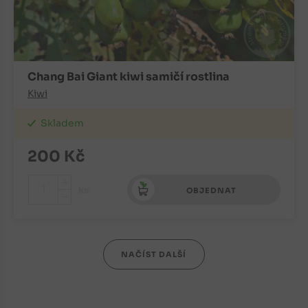
Chang Bai Giant kiwi samičí rostlina
Kiwi
Skladem
200
Kč
+
ks
OBJEDNAT
-
NAČÍST DALŠÍ