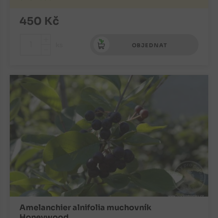
450
Kč
+
ks
OBJEDNAT
-
Amelanchier alnifolia muchovník
Honeywood