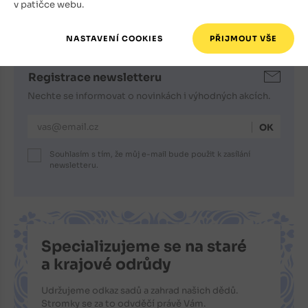
v patičce webu.
Přihlášení
|
Zapomenuté heslo
Registrace newsletteru
Nechte se informovat o novinkách i výhodných akcích.
E-mailová adresa
Souhlasím s tím, že můj e-mail bude použit k zasílání
newsletteru.
Specializujeme se na staré
a krajové odrůdy
Udržujeme odkaz sadů a zahrad našich dědů.
Stromky se za to odvděčí právě Vám.