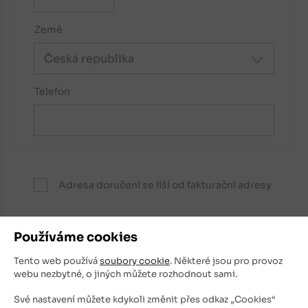
Země
Telefon
Adresa doručení se liší od fakturační adresy
Souhlasím se zpracováním svých osobních
Používáme cookies
údajů.
Tento web používá
soubory cookie
. Některé jsou pro provoz
webu nezbytné, o jiných můžete rozhodnout sami.
Své nastavení můžete kdykoli změnit přes odkaz „Cookies“