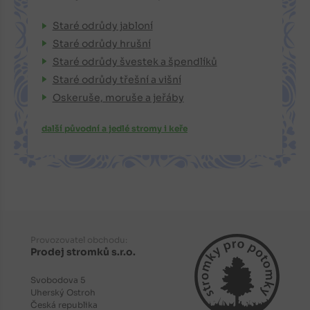
Staré odrůdy jabloní
Staré odrůdy hrušní
Staré odrůdy švestek a špendlíků
Staré odrůdy třešní a višní
Oskeruše, moruše a jeřáby
další původní a jedlé stromy i keře
Provozovatel obchodu:
Prodej stromků s.r.o.
Svobodova 5
Uherský Ostroh
Česká republika