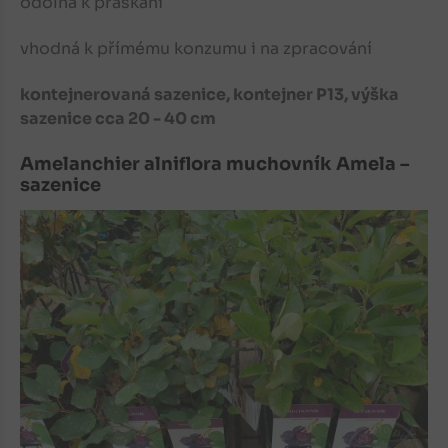
odolná k praskání
vhodná k přímému konzumu i na zpracování
kontejnerovaná sazenice, kontejner P13, výška
sazenice cca 20 - 40 cm
Amelanchier alniflora muchovník Amela –
sazenice