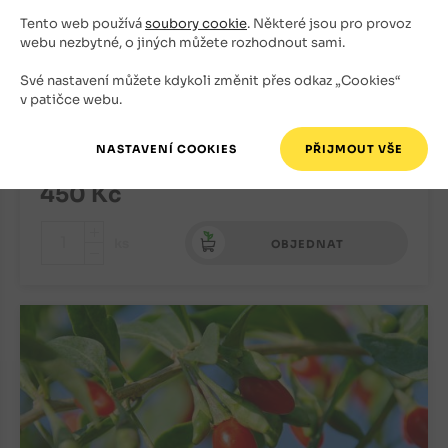
Tento web používá
soubory cookie
. Některé jsou pro provoz
webu nezbytné, o jiných můžete rozhodnout sami.
Amelanchier alniflora muchovník
Krasnojarskaja
Své nastavení můžete kdykoli změnit přes odkaz „Cookies“
v patičce webu.
Muchovníky, goji, schizandra, karpatia a jiné
Vyprodáno
450
Kč
+
ks
OBJEDNAT
-