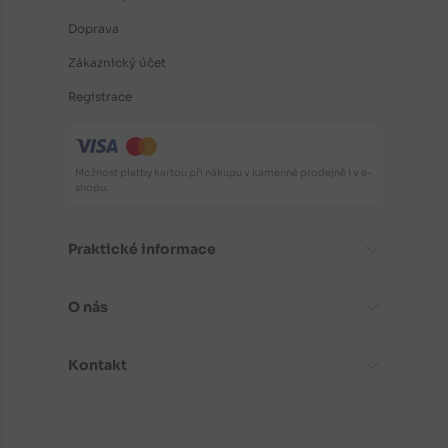
Doprava
Zákaznický účet
Registrace
Možnost platby kartou při nákupu v kamenné prodejně i v e-
shopu.
Praktické informace
O nás
Časté dotazy
Informace o odrůdách
Kontakt
Aktuality
Doporučení před nákupem
Proč koupit stromky od nás?
Návody k výsadbě
Kontaktní a fakturační údaje
Fotogalerie