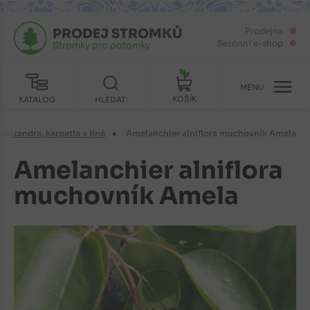
PRODEJ STROMKŮ
Prodejna
Sezónní e-shop
Stromky pro potomky
MENU
KOŠÍK
KATALOG
HLEDAT
chizandra, karpatia a jiné
Amelanchier alniflora muchovník Amela
Amelanchier alniflora
muchovník Amela