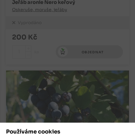
Jeřáb aronie Nero keřový
Oskeruše, moruše, jeřáby
Vyprodáno
200
Kč
+
ks
OBJEDNAT
-
Používáme cookies