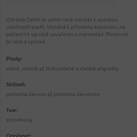
Odrůda Zebín je velmi raná odrůda s vysokou
odolností padlí. Vhodná k přímému konzumu, na
pečení i k výrobě zavařenin a marmelád. Plodnost
je raná a vysoká.
Plody:
velké, zelené až žlutozelené a sladké angrešty
Sklizeň:
polovina června až polovina července
Tvar:
stromkový
Odolnost: