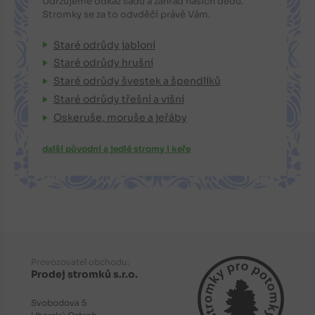
Udržujeme odkaz sadů a zahrad našich dědů.
Stromky se za to odvděčí právě Vám.
Staré odrůdy jabloní
Staré odrůdy hrušní
Staré odrůdy švestek a špendlíků
Staré odrůdy třešní a višní
Oskeruše, moruše a jeřáby
další původní a jedlé stromy i keře
Provozovatel obchodu:
Prodej stromků s.r.o.
Svobodova 5