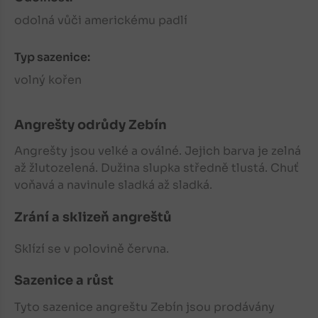
odolná vůči americkému padlí
Typ sazenice:
volný kořen
Angrešty
odrůdy Zebín
Angrešty
jsou velké a oválné. Jejich barva je zelná
až žlutozelená. Dužina slupka středně tlustá. Chuť
voňavá a navinule sladká až sladká.
Zrání a sklizeň angreštů
Sklízí se v polovině června.
Sazenice a růst
Tyto sazenice angreštu Zebín jsou prodávány