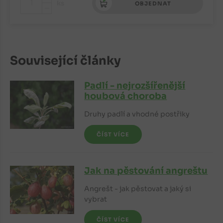
+
ks
OBJEDNAT
-
Související články
Padlí - nejrozšířenější
houbová choroba
Druhy padlí a vhodné postřiky
ČÍST VÍCE
Jak na pěstování angreštu
Angrešt - jak pěstovat a jaký si
vybrat
ČÍST VÍCE