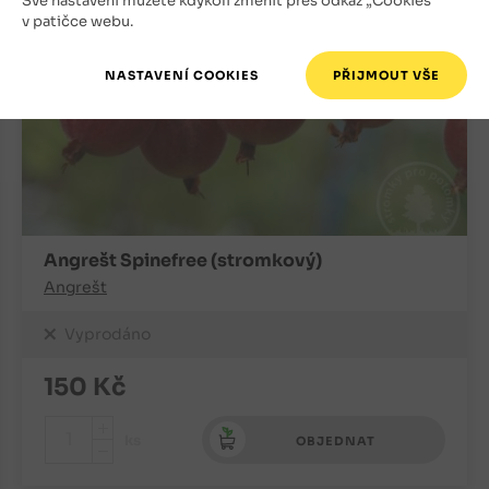
Své nastavení můžete kdykoli změnit přes odkaz „Cookies“
v patičce webu.
Angrešt Spinefree (stromkový)
Angrešt
Vyprodáno
150
Kč
+
ks
OBJEDNAT
-