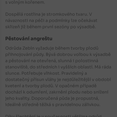
s volným kořenem.
Dospělá rostlina je stromkového tvaru. V
návaznosti na péči a podmínky lze očekávat
sklizeň již během první sezóny po výsadbě.
Pěstování angreštu
Odrůda Zebín vyžaduje během tvorby plodů
přihnojování půdy. Bývá dobrou volbou k výsadbě
a pěstování na otevřená, slunná i polostinná
stanoviště, do středních i vyšších oblastí. Má ráda
slunce. Potřebuje vlhkost. Pravidelný a
dostatečný přísun vláhy je nejdůležitější v období
kvetení a tvorby plodů. V opačném případě
dochází k odumření, zakrnění plodu nebo snížení
jeho kvality. Doporučená půda je propustná,
ideálně středně těžká s pravidelnou zálivkou.
Díky šlechtění je v současnosti většina odrůd