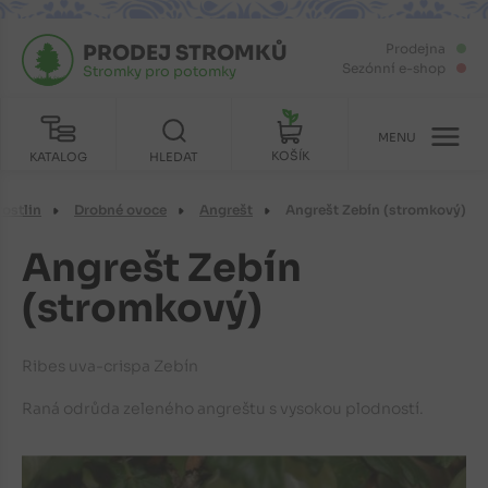
PRODEJ STROMKŮ
Prodejna
Sezónní e-shop
Stromky pro potomky
MENU
KOŠÍK
KATALOG
HLEDAT
rostlin
Drobné ovoce
Angrešt
Angrešt Zebín (stromkový)
Angrešt Zebín
(stromkový)
Ribes uva-crispa Zebín
Raná odrůda zeleného angreštu s vysokou plodností.