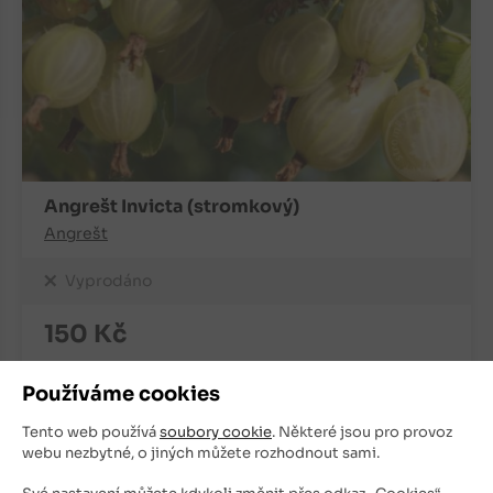
Angrešt Invicta (stromkový)
Angrešt
Vyprodáno
150
Kč
+
ks
OBJEDNAT
Používáme cookies
-
Tento web používá
soubory cookie
. Některé jsou pro provoz
webu nezbytné, o jiných můžete rozhodnout sami.