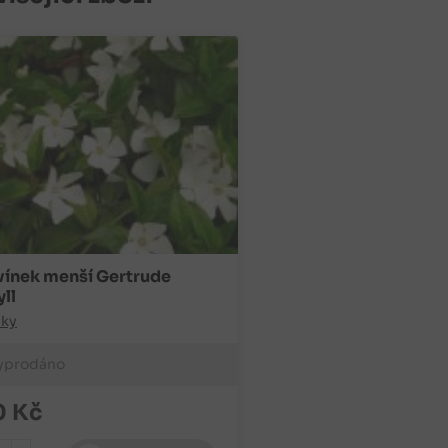
vínek menší Gertrude
ll
lky
yprodáno
0
Kč