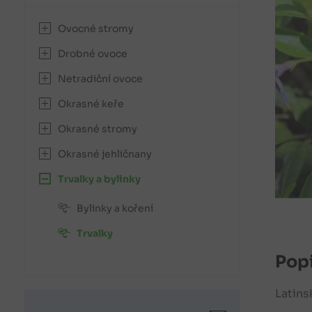
Ovocné stromy
Drobné ovoce
Netradiční ovoce
Okrasné keře
Okrasné stromy
Okrasné jehličnany
Trvalky a bylinky
Bylinky a koření
Trvalky
Popi
Latins