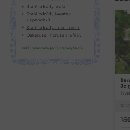
Staré odrůdy hrušní
Staré odrůdy švestek
a špendlíků
Staré odrůdy třešní a višní
Oskeruše, moruše a jeřáby
další původní a jedlé stromy i keře
Bar
Jeky
Trva
V
15