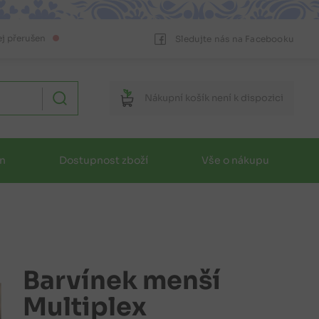
ej přerušen
Sledujte nás na Facebooku
Nákupní
košík
není k dispozici
in
Dostupnost zboží
Vše o nákupu
Barvínek menší
Multiplex