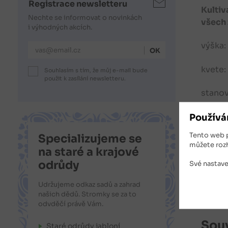
Registrace newsletteru
Kultiv
Nechte se informovat o novinkách
všech
i výhodných akcích.
výška:
E-mailová adresa
kvete:
Souhlasím s tím, že můj e-mail bude
použit k zasílání newsletteru.
stanov
mrazu
Používá
Tento web 
Specializujeme se
použit
můžete roz
na staré a krajové
prvkům
odrůdy
Své nastave
Nabíze
Udržujeme odkaz sadů a zahrad
našich dědů. Stromky se za to
odvděčí právě Vám.
Souv
Staré odrůdy jabloní