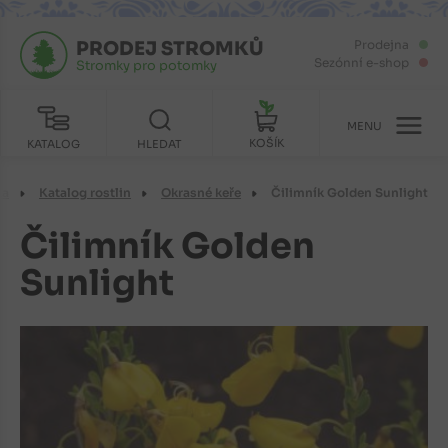
PRODEJ STROMKŮ
Prodejna
Sezónní e-shop
Stromky pro potomky
MENU
KOŠÍK
KATALOG
HLEDAT
ka
Katalog rostlin
Okrasné keře
Čilimník Golden Sunlight
Čilimník Golden
Sunlight