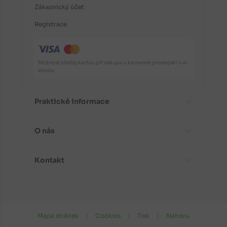
Zákaznický účet
Registrace
Možnost platby kartou při nákupu v kamenné prodejně i v e-
shopu.
Praktické informace
O nás
Časté dotazy
Informace o odrůdách
Kontakt
Aktuality
Doporučení před nákupem
Proč koupit stromky od nás?
Návody k výsadbě
Kontaktní a fakturační údaje
Fotogalerie
Péče a ochrana rostlin
Kudy k nám do prodejny?
Mapa stránek
Cookies
Tisk
Nahoru
Obchodní podmínky
Doba zrání ovocných odrůd