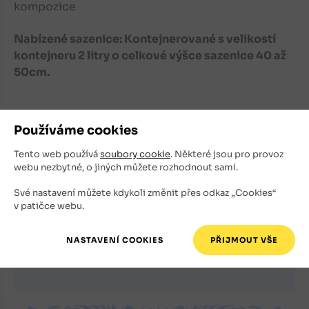
kompozice
Nabízené sazenice: Kontejnerované s velikostí
kontejneru 2 litry o celkové výšce sazenice 40 až
50cm.
Používáme cookies
Tento web používá
soubory cookie
. Některé jsou pro provoz
webu nezbytné, o jiných můžete rozhodnout sami.
Registrace newsletteru
Nechte se informovat o novinkách i výhodných akcích.
Své nastavení můžete kdykoli změnit přes odkaz „Cookies“
v patičce webu.
E-mailová adresa
Souhlasím s tím, že můj e-mail bude použit k zasílání
newsletteru.