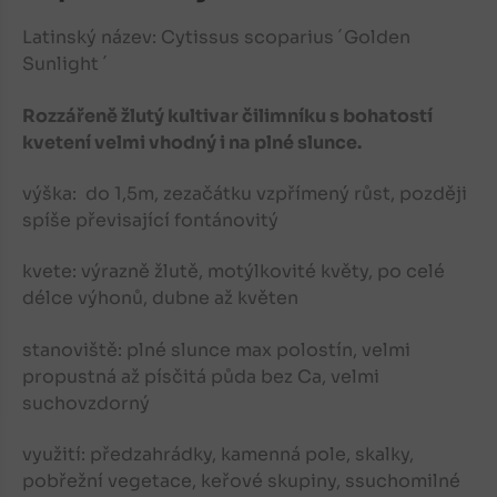
Latinský název: Cytissus scoparius ´Golden
Sunlight ´
Rozzářeně žlutý kultivar čilimníku s bohatostí
kvetení velmi vhodný i na plné slunce.
výška: do 1,5m, zezačátku vzpřímený růst, později
spíše převisající fontánovitý
kvete: výrazně žlutě, motýlkovité květy, po celé
délce výhonů, dubne až květen
stanoviště: plné slunce max polostín, velmi
propustná až písčitá půda bez Ca, velmi
suchovzdorný
využití: předzahrádky, kamenná pole, skalky,
pobřežní vegetace, keřové skupiny, ssuchomilné