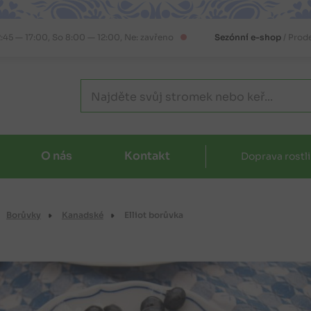
2:45 — 17:00, So 8:00 — 12:00, Ne: zavřeno
Sezónní e-shop
/ Prod
O nás
Kontakt
Doprava rostl
Borůvky
Kanadské
Elliot borůvka