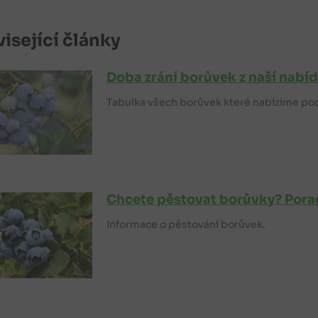
isející články
Doba zrání borůvek z naší nabí
Tabulka všech borůvek které nabízíme pod
Chcete pěstovat borůvky? Porad
Informace o pěstování borůvek.