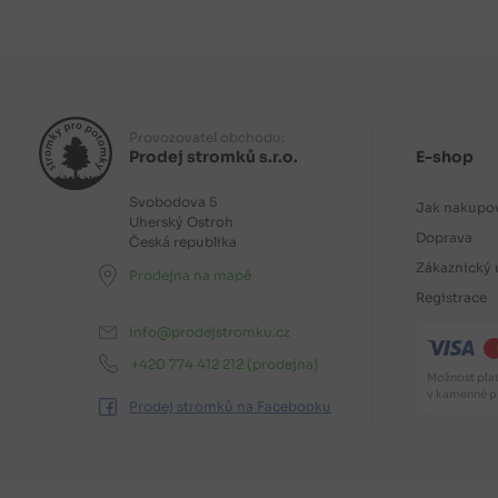
Provozovatel obchodu:
Prodej stromků s.r.o.
E-shop
Svobodova 5
Jak nakupo
Uherský Ostroh
Doprava
Česká republika
Zákaznický 
Prodejna na mapě
Registrace
info@prodejstromku.cz
+420 774 412 212
(prodejna)
Možnost plat
v kamenné pr
Prodej stromků na Facebooku