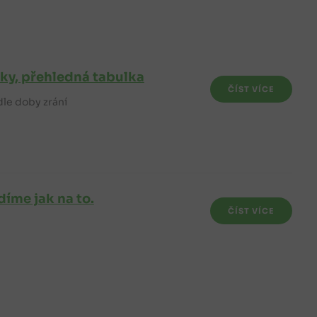
dky, přehledná tabulka
ČÍST VÍCE
le doby zrání
íme jak na to.
ČÍST VÍCE