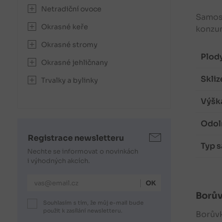
Netradiční ovoce
Samosp
Okrasné keře
konzum
Okrasné stromy
Plody
Okrasné jehličnany
Skliz
Trvalky a bylinky
Výška
Odol
Registrace newsletteru
Typ s
Nechte se informovat o novinkách
i výhodných akcích.
E-mailová adresa
Borů
Souhlasím s tím, že můj e-mail bude
použit k zasílání newsletteru.
Borův