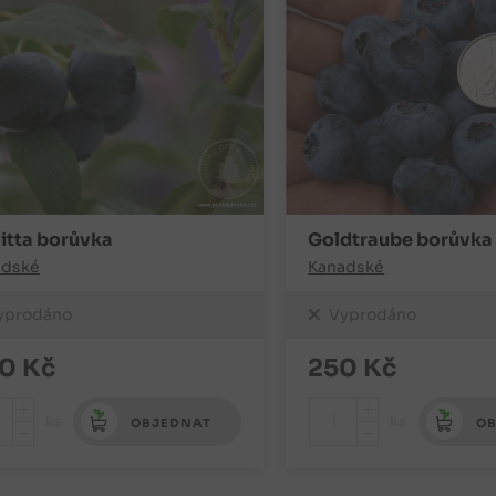
gitta borůvka
Goldtraube borůvka
adské
Kanadské
yprodáno
Vyprodáno
0
Kč
250
Kč
+
+
ks
ks
OBJEDNAT
OB
-
-