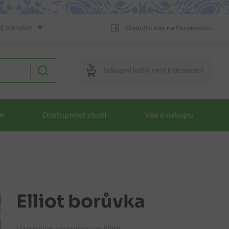
ej přerušen
Sledujte nás na Facebooku
Nákupní
košík
není k dispozici
in
Dostupnost zboží
Vše o nákupu
Elliot borůvka
Vaccinium corymbosum Elliot