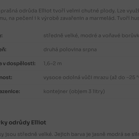
rašná odrůda Elliot tvoří velmi chutné plody. Lze vy
u, na pečení i k výrobě zavařenin a marmelád. Tvoří hu
:
středně velké, modré a voňavé borův
eň:
druhá polovina srpna
 v dospělosti:
1,6–2 m
nost:
vysoce odolná vůči mrazu (až do −25 
azenice:
kontejner (objem 3 litry)
vky
odrůdy Elliot
ky
jsou středně velké. Jejich barva je jasně modrá se s