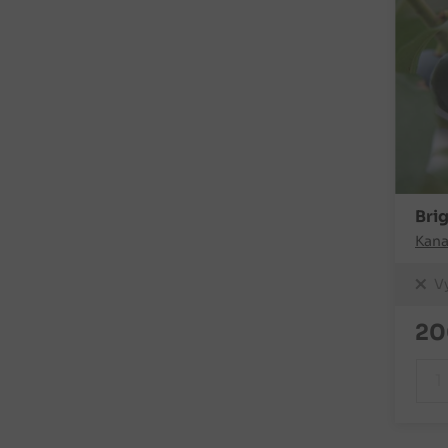
Bri
Kan
V
20