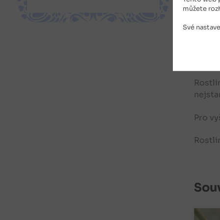
Sazeni
můžete roz
hlubok
nasypa
Své nastave
důleži
Použít
zamul
Rostli
nejsta
Pro vy
Rostli
Souv