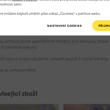
ci sázíme do jámy o rozměrech cca 80 × 80 cm,
hodnout sami.
é cca 60 cm. Nejprve je však třeba do jámy
t 15 cm drenážni směsi. Drenáž je velmi
ní můžete kdykoli změnit přes odkaz „Cookies“ v patičce webu.
Saze
tá, protože borůvky nesnáší trvalé zamokření.
 můžeme například keramzit nebo kamennou drť. Dosyp
čujeme kůrou.
ny přihnojujeme speciálními hnojivy pro borůvky. Staré
rší pětileté výhony.
šší výnos doporučujeme nasadit aspoň 2 různé odrůdy.
na je samosprašná.
isející zboží