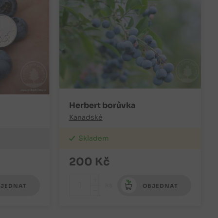
Herbert borůvka
Kanadské
Skladem
200
Kč
+
ks
JEDNAT
OBJEDNAT
-