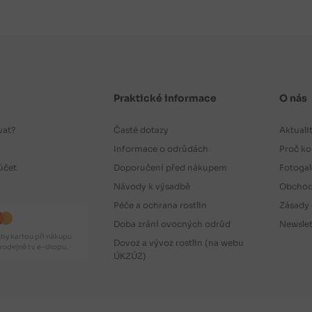
Praktické informace
O nás
vat?
Časté dotazy
Aktuali
Informace o odrůdách
Proč ko
účet
Doporučení před nákupem
Fotogal
Návody k výsadbě
Obchod
Péče a ochrana rostlin
Zásady 
Doba zrání ovocných odrůd
Newslet
by kartou při nákupu
Dovoz a vývoz rostlin (na webu
odejně i v e-shopu.
ÚKZÚZ)