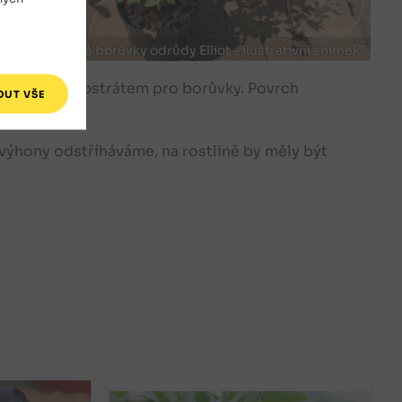
nice kanadské borůvky odrůdy Elliot – ilustrativní snímek
eme pak substrátem pro borůvky. Povrch
 výhony odstříháváme, na rostlině by měly být