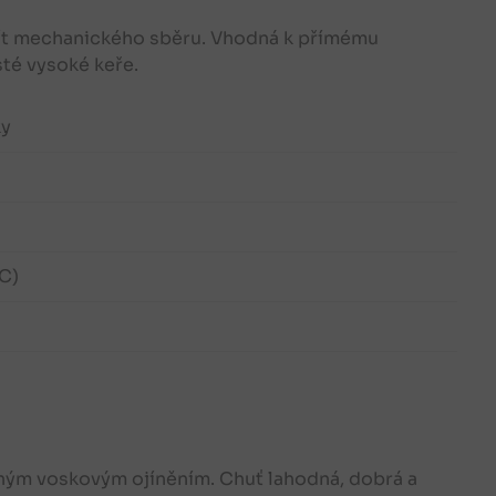
užít mechanického sběru. Vhodná k přímému
sté vysoké keře.
ky
°C)
ilným voskovým ojíněním. Chuť lahodná, dobrá a