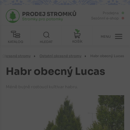
PRODEJ STROMKŮ
Prodejna
Sezónní e-shop
Stromky pro potomky
MENU
KOŠÍK
KATALOG
HLEDAT
Okrasné stromy
Ostatní okrasné stromy
Habr obecný Lucas
Habr obecný Lucas
Méně bujně rostoucí kultivar habru.