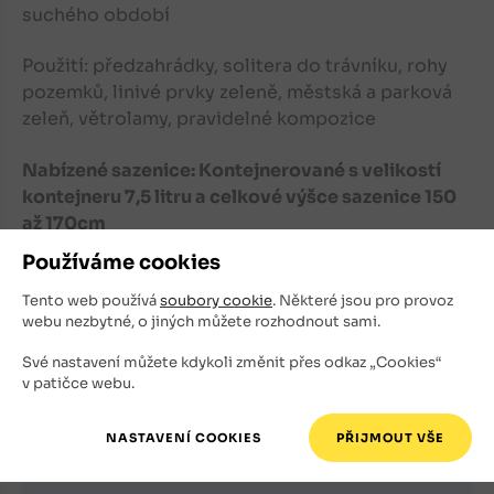
suchého období
Použití: předzahrádky, solitera do trávníku, rohy
pozemků, linivé prvky zeleně, městská a parková
zeleň, větrolamy, pravidelné kompozice
Nabízené sazenice: Kontejnerované s velikostí
kontejneru 7,5 litru a celkové výšce sazenice 150
až 170cm
Používáme cookies
Tento web používá
soubory cookie
. Některé jsou pro provoz
webu nezbytné, o jiných můžete rozhodnout sami.
Své nastavení můžete kdykoli změnit přes odkaz „Cookies“
Registrace newsletteru
v patičce webu.
Nechte se informovat o novinkách i výhodných akcích.
E-mailová adresa