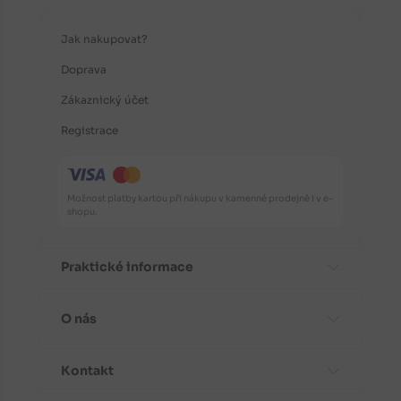
Jak nakupovat?
Doprava
Zákaznický účet
Registrace
Možnost platby kartou při nákupu v kamenné prodejně i v e-
shopu.
Praktické informace
O nás
Časté dotazy
Informace o odrůdách
Kontakt
Aktuality
Doporučení před nákupem