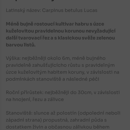
Latinský název: Carpinus betulus Lucas
Méně bujně rostoucí kultivar habru s úzce
kuželovitou pravidelnou korunou nevyžadující
další tvarovací řez a s klasickou svěže zelenou
barvou listů.
Výška: nejběžněji okolo 6m, méně bujného
pravidelně zahušťujícícho růstu s pravidelným
úzce kuželovitým habitem koruny, v závislosti na
podmínkách stanoviště a následné péči
Roční přírůstek: nejběžněji do 30cm, v závislosti
na hnojení, řezu a zálivce
Stanoviště: slunce až polostín (odpolední neboli
západní strana) propustná, zahradní půda s
dostatkem živin a občasnou zálivkou během