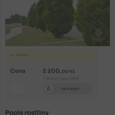
Skladem
Cena
2 200
,
00
Kč
1 964
Kč
bez DPH
+
ks
OBJEDNAT
-
Popis rostliny