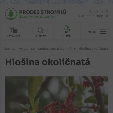
PRODEJ STROMKŮ
Prodejna
Sezónní e-shop
Stromky pro potomky
MENU
KOŠÍK
KATALOG
HLEDAT
Muchovníky, goji, schizandra, karpatia a jiné
Hlošina okoličnatá
Hlošina okoličnatá