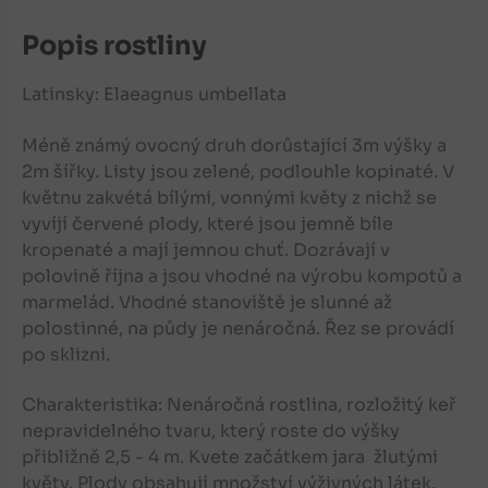
Popis rostliny
Latinsky:
Elaeagnus umbellata
Méně známý ovocný druh dorůstající 3m výšky a
2m šířky. Listy jsou zelené, podlouhle kopinaté. V
květnu zakvétá bílými, vonnými květy z nichž se
vyvíjí červené plody, které jsou jemně bíle
kropenaté a mají jemnou chuť. Dozrávají v
polovině října a jsou vhodné na výrobu kompotů a
marmelád. Vhodné stanoviště je slunné až
polostinné, na půdy je nenáročná. Řez se provádí
po sklizni.
Charakteristika: Nenáročná rostlina, rozložitý keř
nepravidelného tvaru, který roste do výšky
přibližně 2,5 - 4 m. Kvete začátkem jara žlutými
květy. Plody obsahují množství výživných látek.