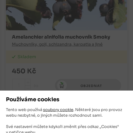
Amelanchier alnifolia muchovník Smoky
Muchovníky, goji, schizandra, karpatia a jiné
Skladem
450
Kč
+
ks
OBJEDNAT
-
Používáme cookies
Tento web používá
soubory cookie
. Některé jsou pro provoz
webu nezbytné, o jiných můžete rozhodnout sami.
Své nastavení můžete kdykoli změnit přes odkaz „Cookies“
v patičce webu.