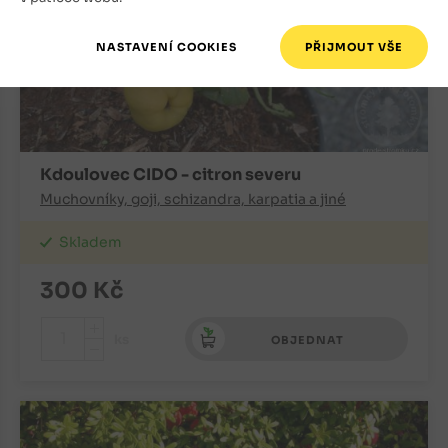
Kdoulovec CIDO - citron severu
Muchovníky, goji, schizandra, karpatia a jiné
Skladem
300
Kč
+
ks
OBJEDNAT
-