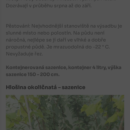
Dozrávají v průběhu srpna až do září.
Pěstování: Nejvhodnější stanoviště na výsadbu je
slunné místo nebo polostín. Na půdu není
náročná, nejlépe se jí daří ve vlhké a dobře
propustné půdě. Je mrazuodolná do -22 ° C.
Nevyžaduje řez.
Kontejnerovaná sazenice, kontejner 4 litry, výška
sazenice 150 - 200 cm.
Hlošina okoličnatá – sazenice