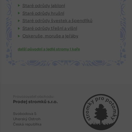
Staré odrůdy jabloní
Staré odrůdy hrušní
Staré odrůdy švestek a špendlíků
Staré odrůdy třešní a višní
Oskeruše, moruše a jeřáby
další původní a jedlé stromy i keře
Provozovatel obchodu:
Prodej stromků s.r.o.
Svobodova 5
Uherský Ostroh
Česká republika