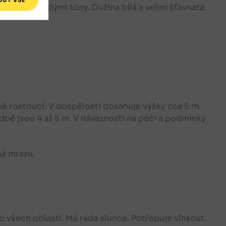
anžová s hnědými tóny. Dužina bílá a velmi šťavnatá.
ě rostoucí. V dospělosti dosahuje výšky cca 5 m.
bě jsou 4 až 5 m. V návaznosti na péči a podmínky
á mrazu.
všech oblastí. Má ráda slunce. Potřebuje vlhkost.