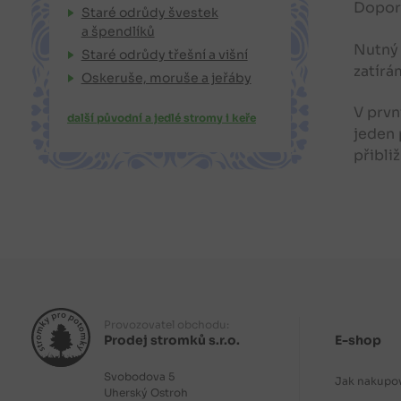
Doporu
Staré odrůdy švestek
a špendlíků
Nutný 
Staré odrůdy třešní a višní
zatírá
Oskeruše, moruše a jeřáby
V prvn
další původní a jedlé stromy i keře
jeden 
přibli
Provozovatel obchodu:
Prodej stromků s.r.o.
E-shop
Svobodova 5
Jak nakupo
Uherský Ostroh