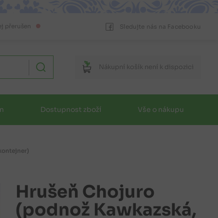
ej přerušen
Sledujte nás na Facebooku
Nákupní
košík
není k dispozici
in
Dostupnost zboží
Vše o nákupu
ontejner)
Hrušeň Chojuro
(podnož Kawkazská,