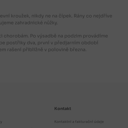
vní kroužek, nikdy ne na čípek. Rány co nejdříve
kujeme zahradnické nůžky.
oti chorobám. Po výsadbě na podzim provádíme
e postřiky dva, první v předjarním období
kem rašení přibližně v polovině března.
Kontakt
ty
Kontaktní a fakturační údaje