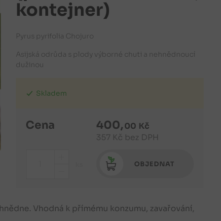
kontejner)
Pyrus pyrifolia Chojuro
Asijská odrůda s plody výborné chuti a nehnědnoucí
dužinou
Skladem
Cena
400
,
00
Kč
357
Kč
bez DPH
+
OBJEDNAT
ks
-
nehnědne. Vhodná k přímému konzumu, zavařování,