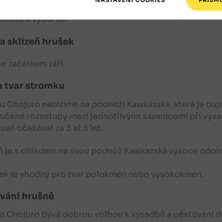
y
jsou středně velké a ploše kulovité. Jejich barva je or
oňavá a výborná.
 a sklizeň hrušek
 se začátkem září.
a tvar stromku
 Chojuro nabízíme na podnoži Kawkazská, která je bujn
čené rozestupy mezi jednotlivými sazenicemi při výsad
izeň očekávat za 3 až 5 let.
ň
je s ohledem na svou podnož Kawkazská vysoce odoln
ek je vhodný pro tvar polokmen nebo vysokokmen.
vání hrušně
 Chojuro bývá dobrou volbou k výsadbě a pěstování do 