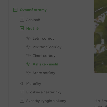
Ovocné stromy
Jabloně
Hrušně
Letní odrůdy
Podzimní odrůdy
Zimní odrůdy
Asijské - nashi
Staré odrůdy
Meruňky
Broskve a nektarinky
Hrušeň
Švestky, ryngle a blumy
sušení