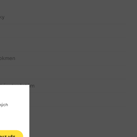
ky
kokmen
ízkým teplotám
ných