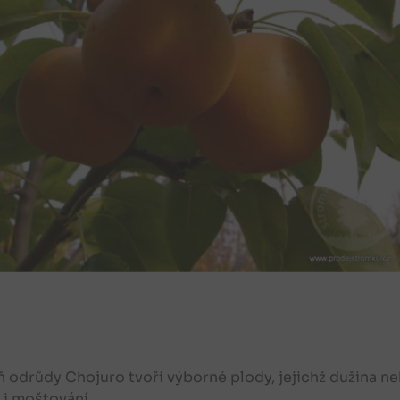
 odrůdy Chojuro tvoří výborné plody, jejichž dužina 
 i moštování.