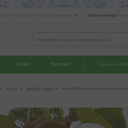
2:45 — 17:00, So 8:00 — 12:00, Ne: zavřeno
Sezónní e-shop
/ Prod
O nás
Kontakt
Doprava rostl
Hrušně
Asijské - nashi
Hrušeň Chojuro (podnož Kawkazská, k