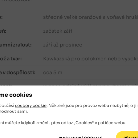
:
středně velké oranžové a voňavé hruš
eň:
začátek září
mní zralost:
září až prosinec
ž a tvar:
Kawkazská pro polokmen nebo vyso
 v dospělosti:
cca 5 m
nost:
vysoce odolná vůči strupovitosti a n
me cookies
azenice:
kontejner
používá
soubory cookie
. Některé jsou pro provoz webu nezbytné, o ji
hodnout sami.
ní můžete kdykoli změnit přes odkaz „Cookies“ v patičce webu.
ky
odrůdy Chojuro