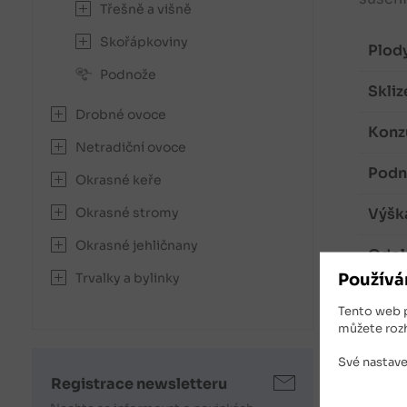
Třešně a višně
Skořápkoviny
Plody
Podnože
Skliz
Drobné ovoce
Konzu
Netradiční ovoce
Podno
Okrasné keře
Výška
Okrasné stromy
Okrasné jehličnany
Odol
Používá
Trvalky a bylinky
Typ s
Tento web 
můžete roz
Své nastave
Registrace newsletteru
Hruš