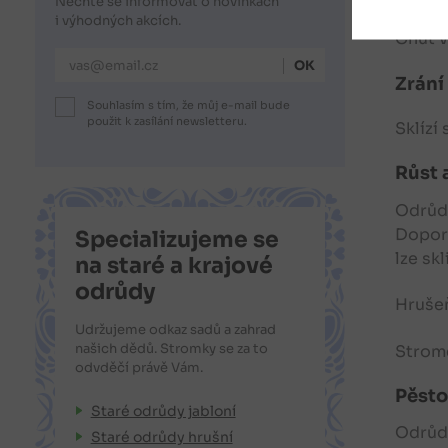
Nechte se informovat o novinkách
Hrušk
i výhodných akcích.
Chuť v
E-mailová adresa
Zrání
Souhlasím s tím, že můj e-mail bude
použit k zasílání newsletteru.
Sklízí
Růst 
Odrůdu
Doporu
Specializujeme se
lze skl
na staré a krajové
odrůdy
Hruše
Udržujeme odkaz sadů a zahrad
našich dědů. Stromky se za to
Strom
odvděčí právě Vám.
Pěsto
Staré odrůdy jabloní
Odrůda
Staré odrůdy hrušní