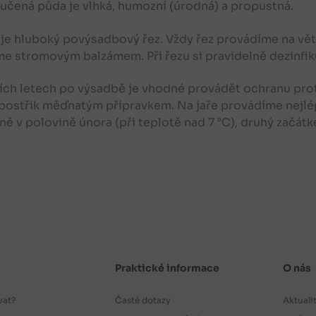
čená půda je vlhká, humozní (úrodná) a propustná.
je hluboký povýsadbový řez. Vždy řez provádíme na věte
me stromovým balzámem. Při řezu si pravidelně dezinfi
ích letech po výsadbě je vhodné provádět ochranu pr
postřik měďnatým přípravkem. Na jaře provádíme nejlép
žně v polovině února (při teplotě nad 7 °C), druhý začát
Praktické informace
O nás
vat?
Časté dotazy
Aktuali