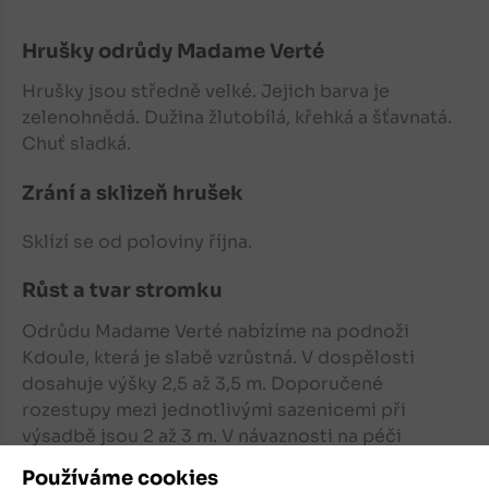
Hrušky
odrůdy Madame Verté
Hrušky
jsou středně velké. Jejich barva je
zelenohnědá. Dužina žlutobílá, křehká a šťavnatá.
Chuť sladká.
Zrání a sklizeň hrušek
Sklízí se od poloviny října.
Růst a tvar stromku
Odrůdu Madame Verté nabízíme na podnoži
Kdoule, která je slabě vzrůstná. V dospělosti
dosahuje výšky 2,5 až 3,5 m. Doporučené
rozestupy mezi jednotlivými sazenicemi při
výsadbě jsou 2 až 3 m. V návaznosti na péči
a podmínky lze sklizeň očekávat za 2 až 3 roky.
Používáme cookies