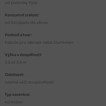
od poloviny října
Konzumní zralost:
od listopadu do vánoc
Podnož a tvar:
Kdoule pro zákrsek nebo čtvrtkmen
Výška v dospělosti:
2,5 až 3,5 m
Odolnost:
odolná vůči strupovitosti
Typ sazenice:
kontejner