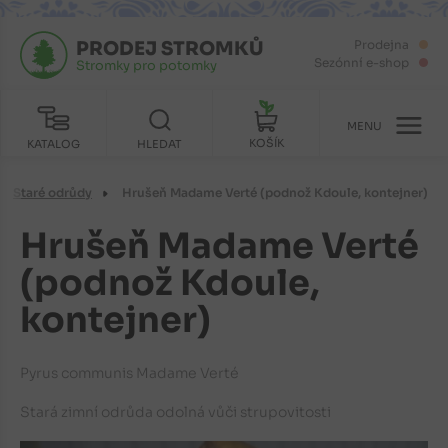
PRODEJ STROMKŮ
Prodejna
Sezónní e-shop
Stromky pro potomky
MENU
KOŠÍK
KATALOG
HLEDAT
Staré odrůdy
Hrušeň Madame Verté (podnož Kdoule, kontejner)
Hrušeň Madame Verté
(podnož Kdoule,
kontejner)
Pyrus communis Madame Verté
Stará zimní odrůda odolná vůči strupovitosti