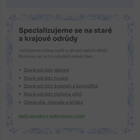
Specializujeme se na staré
a krajové odrůdy
Udržujeme odkaz sadů a zahrad našich dědů.
Stromky se za to odvděčí právě Vám.
Staré odrůdy jabloní
Staré odrůdy hrušní
Staré odrůdy švestek a špendlíků
Staré odrůdy třešní a višní
Oskeruše, moruše a jeřáby
další původní a jedlé stromy i keře