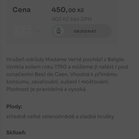
Cena
450
,
00
Kč
402
Kč
bez DPH
+
ks
OBJEDNAT
-
Hrušeň odrůdy Madame Verté pochází z Belgie.
Vznikla kolem roku 1790 a můžeme ji nalézt i pod
označením Besi de Caen. Vhodná k přímému
konzumu, zavařování, sušení i moštování.
Plodnost je pravidelná a vysoká.
Plody:
středně velké zelenohnědé a sladké hrušky
Sklizeň: