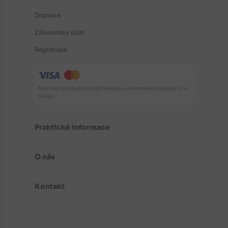
Doprava
Zákaznický účet
Registrace
Možnost platby kartou při nákupu v kamenné prodejně i v e-
shopu.
Praktické informace
O nás
Časté dotazy
Informace o odrůdách
Kontakt
Aktuality
Doporučení před nákupem
Proč koupit stromky od nás?
Návody k výsadbě
Kontaktní a fakturační údaje
Fotogalerie