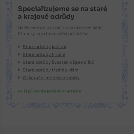
Specializujeme se na staré
a krajové odrůdy
Udržujeme odkaz sadů a zahrad našich dědů.
Stromky se za to odvděčí právě Vám.
Staré odrůdy jabloní
Staré odrůdy hrušní
Staré odrůdy švestek a špendlíků
Staré odrůdy třešní a višní
Oskeruše, moruše a jeřáby
další původní a jedlé stromy i keře