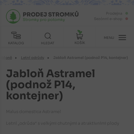
PRODEJ STROMKŮ
Prodejna
Sezónní e-shop
Stromky pro potomky
MENU
KOŠÍK
KATALOG
HLEDAT
abloně
Letní odrůdy
Jabloň Astramel (podnož P14, kontejner)
Jabloň Astramel
(podnož P14,
kontejner)
Malus domestica Astramel
Letní „odrůda“ s velkými chutnými a atraktivními plody