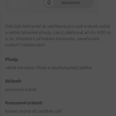
+
ks
OBJEDNAT
-
Odrůda Astramel je oblíbená pro své krásné velké
a velmi lahodné plody. Lze ji pěstovat až do 600 m
n. m. Vhodná k přímému konzumu, zavařování,
sušení i moštování.
Plody:
velká červeno-žlutá a sladkokyselá jablka
Sklizeň:
polovina srpna
Konzumní zralost:
konec srpna až začátek září