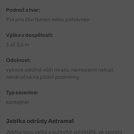
Podnož a tvar:
P14 pro čtvrtkmen nebo polokmen
Výška v dospělosti:
3 až 3,5 m
Odolnost:
vysoce odolná vůči mrazu, nemocemi netrpí,
nenáročná na půdní podmínky
Typ sazenice:
kontejner
Jablka
odrůdy Astramel
Jablka
jsou velká a kulovitě zploštělá, ve spodní