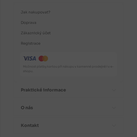
Jak nakupovat?
Doprava
Zákaznický účet
Registrace
Možnost platby kartou při nákupu v kamenné prodejně i v e-
shopu.
Praktické informace
O nás
Časté dotazy
Informace o odrůdách
Kontakt
Aktuality
Doporučení před nákupem