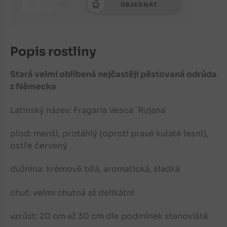
+
ks
OBJEDNAT
-
Popis rostliny
Stará velmi oblíbená nejčastěji pěstovaná odrůda
z Německa
Latinský název:
Fragaria Vesca ´Rujana´
plod: menší, protáhlý (oproti pravé kulaté lesní),
ostře červený
dužnina: krémově bílá, aromatická, sladká
chuť: velmi chutná až delikátní
vzrůst: 20 cm až 30 cm dle podmínek stanoviště