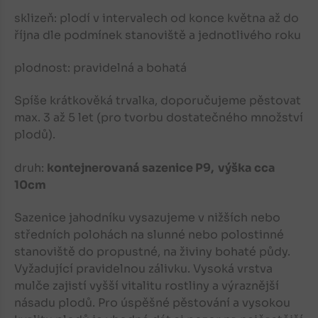
sklizeň: plodí v intervalech od konce května až do
října dle podmínek stanoviště a jednotlivého roku
plodnost: pravidelná a bohatá
Spíše krátkověká trvalka, doporučujeme pěstovat
max. 3 až 5 let (pro tvorbu dostatečného množství
plodů).
druh:
kontejnerovaná sazenice P9, výška cca
10cm
Sazenice jahodníku vysazujeme v nižších nebo
středních polohách na slunné nebo polostinné
stanoviště do propustné, na živiny bohaté půdy.
Vyžadující pravidelnou zálivku. Vysoká vrstva
mulče zajistí vyšší vitalitu rostliny a výraznější
násadu plodů. Pro úspěšné pěstování a vysokou