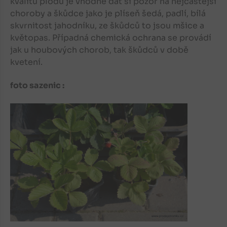
kvalitu plodů je vhodné dát si pozor na nejčastější
choroby a škůdce jako je plíseň šedá, padlí, bílá
skvrnitost jahodníku, ze škůdců to jsou mšice a
květopas. Případná chemická ochrana se provádí
jak u houbových chorob, tak škůdců v době
kvetení.
foto sazenic :