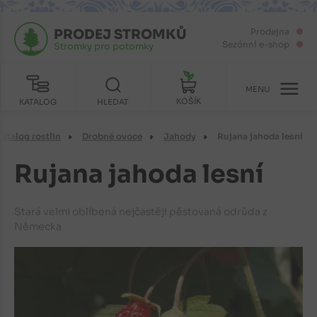
PRODEJ STROMKŮ
Prodejna
Sezónní e-shop
Stromky pro potomky
MENU
KOŠÍK
KATALOG
HLEDAT
Katalog rostlin
Drobné ovoce
Jahody
Rujana jahoda lesní
Rujana jahoda lesní
Stará velmi oblíbená nejčastěji pěstovaná odrůda z
Německa