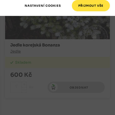
Jedle korejská Bonanza
Jedle
Skladem
600
Kč
+
ks
OBJEDNAT
-