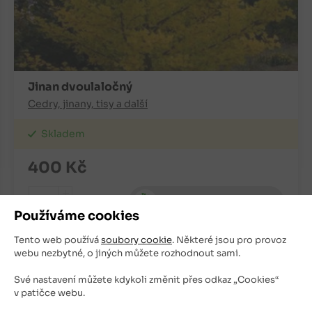
Jinan dvoulaločný
Cedry, jinany, tisy a další
Skladem
400
Kč
+
ks
OBJEDNAT
-
Používáme cookies
Tento web používá
soubory cookie
. Některé jsou pro provoz
webu nezbytné, o jiných můžete rozhodnout sami.
Své nastavení můžete kdykoli změnit přes odkaz „Cookies“
v patičce webu.