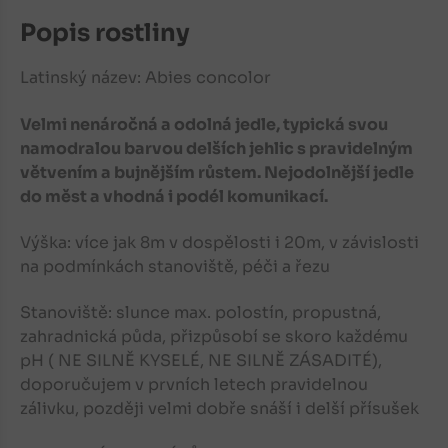
Popis rostliny
Latinský název: Abies concolor
Velmi nenáročná a odolná jedle, typická svou
namodralou barvou delších jehlic s pravidelným
větvením a bujnějším růstem. Nejodolnější jedle
do měst a vhodná i podél komunikací.
Výška: více jak 8m v dospělosti i 20m, v závislosti
na podmínkách stanoviště, péči a řezu
Stanoviště: slunce max. polostín, propustná,
zahradnická půda, přizpůsobí se skoro každému
pH ( NE SILNĚ KYSELÉ, NE SILNĚ ZÁSADITÉ),
doporučujem v prvních letech pravidelnou
zálivku, později velmi dobře snáší i delší přísušek