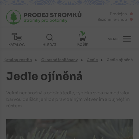
PRODEJ STROMKŮ
Prodejna
Sezónní e-shop
Stromky pro potomky
MENU
KOŠÍK
KATALOG
HLEDAT
Katalog rostlin
Okrasné jehličnany
Jedle
Jedle ojíněná
Jedle ojíněná
Velmi nenáročná a odolná jedle, typická svou namodralou
barvou delších jehlic s pravidelným větvením a bujnějším
růstem.