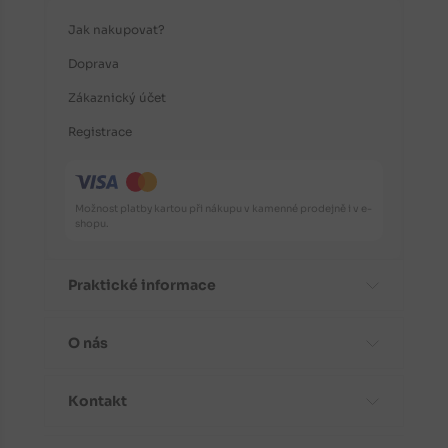
Jak nakupovat?
Doprava
Zákaznický účet
Registrace
Možnost platby kartou při nákupu v kamenné prodejně i v e-
shopu.
Praktické informace
O nás
Časté dotazy
Informace o odrůdách
Kontakt
Aktuality
Doporučení před nákupem
Proč koupit stromky od nás?