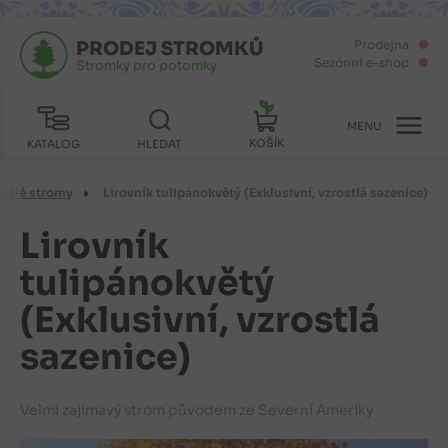
PRODEJ STROMKŮ
Prodejna
Sezónní e-shop
Stromky pro potomky
MENU
KOŠÍK
KATALOG
HLEDAT
ostlé stromy
Lirovník tulipánokvětý (Exklusivní, vzrostlá sazenice)
Lirovník
tulipánokvětý
(Exklusivní, vzrostlá
sazenice)
Velmi zajímavý strom původem ze Severní Ameriky