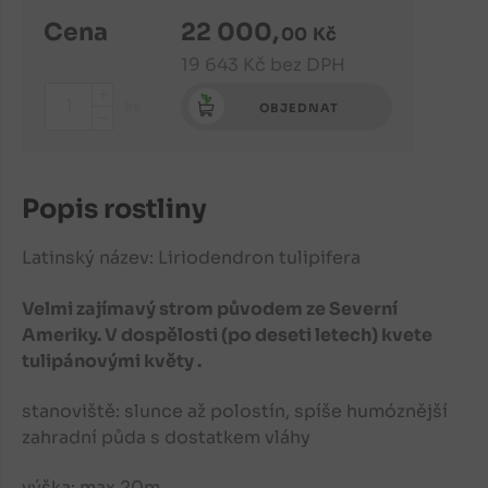
Cena
22 000
,
00
Kč
19 643
Kč
bez DPH
+
ks
OBJEDNAT
-
Popis rostliny
Latinský název: Liriodendron tulipifera
Velmi zajímavý strom původem ze Severní
Ameriky. V dospělosti (po deseti letech) kvete
tulipánovými květy .
stanoviště: slunce až polostín, spíše humóznější
zahradní půda s dostatkem vláhy
výška: max 20m