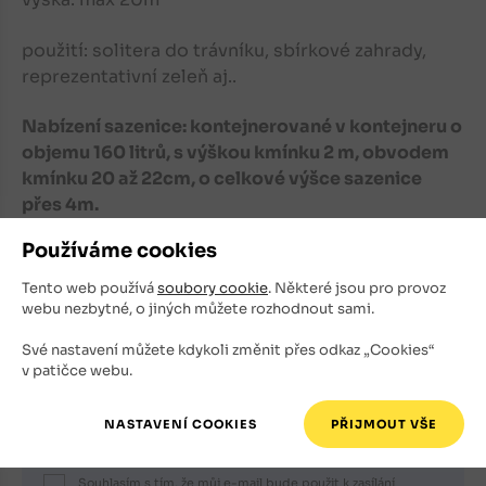
použití: solitera do trávníku, sbírkové zahrady,
reprezentativní zeleň aj..
Nabízení sazenice: kontejnerované v kontejneru o
objemu 160 litrů, s výškou kmínku 2 m, obvodem
kmínku 20 až 22cm, o celkové výšce sazenice
přes 4m.
Používáme cookies
Tento web používá
soubory cookie
. Některé jsou pro provoz
webu nezbytné, o jiných můžete rozhodnout sami.
Své nastavení můžete kdykoli změnit přes odkaz „Cookies“
Registrace newsletteru
v patičce webu.
Nechte se informovat o novinkách i výhodných akcích.
E-mailová adresa
Souhlasím s tím, že můj e-mail bude použit k zasílání