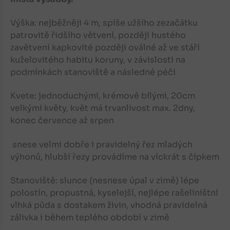
Výška: nejběžněji 4 m, spíše užšího zezačátku
patrovitě řidšího větvení, později hustého
zavětvení kapkovité později oválné až ve stáří
kuželovitého habitu koruny, v závislosti na
podmínkách stanoviště a následné péči
Kvete: jednoduchými, krémově bílými, 20cm
velkými květy, květ má trvanlivost max. 2dny,
konec července až srpen
snese velmi dobře i pravidelný řez mladých
výhonů, hlubší řezy provádíme na víckrát s čípkem
Stanoviště: slunce (nesnese úpal v zimě) lépe
polostín, propustná, kyselejší, nejlépe rašeliništní
vlhká půda s dostakem živin, vhodná pravidelná
zálivka i během teplého období v zimě