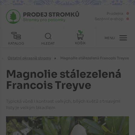
PRODEJ STROMKŮ
Prodejna
Sezónní e-shop
Stromky pro potomky
MENU
KOŠÍK
KATALOG
HLEDAT
Ostatní okrasné stromy
Magnolie stálezelená Francois Treyve
Magnolie stálezelená
Francois Treyve
Typická vůně i kontrast velkých, bílých květů s tmavými
listy je velkým lákadlem