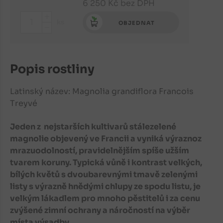
6 250
Kč
bez DPH
+
ks
OBJEDNAT
-
Popis rostliny
Latinský název: Magnolia grandiflora Francois
Treyvé
Jeden z nejstarších kultivarů stálezelené
magnolie objevený ve Francii a vyniká výraznoz
mrazuodolností, pravidelnějším spíše užším
tvarem koruny. Typická vůně i kontrast velkých,
bílých květů s dvoubarevnými tmavě zelenými
listy s výrazně hnědými chlupy ze spodu listu, je
velkým lákadlem pro mnoho pěstitelů i za cenu
zvýšené zimní ochrany a náročností na výběr
místa výsadby.