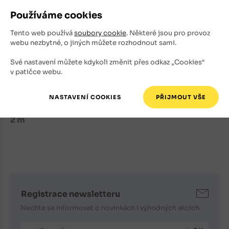
Mrazuvzdornst udávaná do -24°C, prokázaná do
Používáme cookies
-19°C
Tento web používá
soubory cookie
. Některé jsou pro provoz
webu nezbytné, o jiných můžete rozhodnout sami.
Použití: solitera do trávníku, exotická a
reprezentativní zeleň, dvory, předzahrádky, atria,
Své nastavení můžete kdykoli změnit přes odkaz „Cookies“
celoroční kompozice a kompozice okrasné listem
v patičce webu.
Nabízené sazenice: kontejnerované v kontejneru
o objemu 35 litrů, o celkové výšce sazenice 1,8 až
2 m
Registrace newsletteru
Nechte se informovat o novinkách i výhodných akcích.
E-mailová adresa