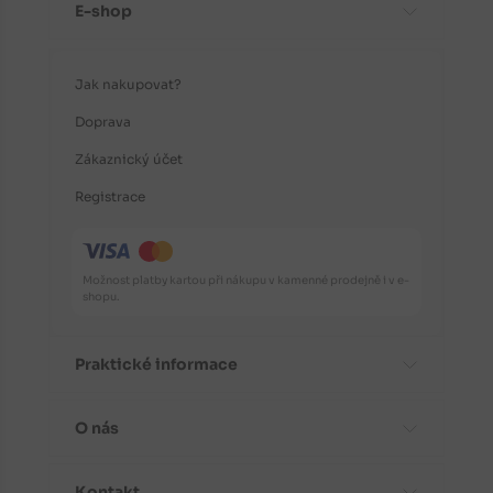
E-shop
Jak nakupovat?
Doprava
Zákaznický účet
Registrace
Možnost platby kartou při nákupu v kamenné prodejně i v e-
shopu.
Praktické informace
O nás
Časté dotazy
Informace o odrůdách
Kontakt