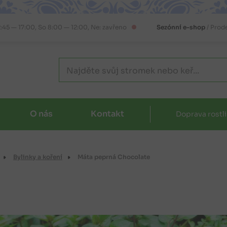
2:45 — 17:00, So 8:00 — 12:00, Ne: zavřeno
Sezónní e-shop
/ Prod
O nás
Kontakt
Doprava rostl
Bylinky a koření
Máta peprná Chocolate