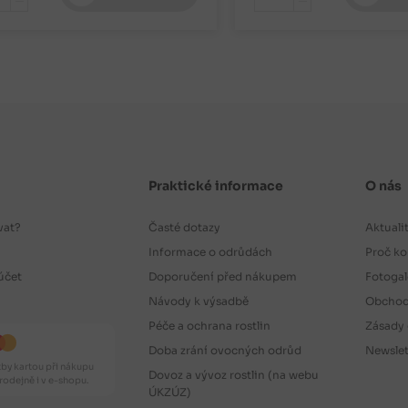
-
-
Praktické informace
O nás
vat?
Časté dotazy
Aktuali
Informace o odrůdách
Proč ko
účet
Doporučení před nákupem
Fotogal
Návody k výsadbě
Obchod
Péče a ochrana rostlin
Zásady 
Doba zrání ovocných odrůd
Newslet
by kartou při nákupu
Dovoz a vývoz rostlin (na webu
odejně i v e-shopu.
ÚKZÚZ)