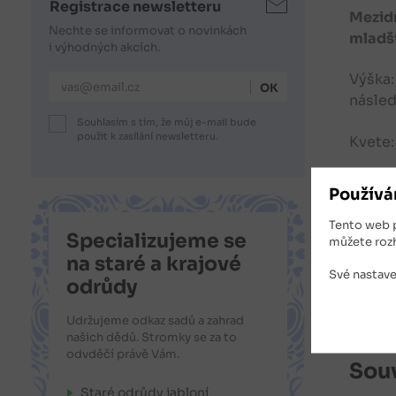
Registrace newsletteru
Mezidr
Nechte se informovat o novinkách
mladší
i výhodných akcích.
Výška:
E-mailová adresa
násled
Souhlasím s tím, že můj e-mail bude
použit k zasílání newsletteru.
Kvete:
Stanov
Používá
Použit
Tento web 
Specializujeme se
můžete roz
přátel
na staré a krajové
Své nastave
odrůdy
Nabíze
Udržujeme odkaz sadů a zahrad
našich dědů. Stromky se za to
odvděčí právě Vám.
Souv
Staré odrůdy jabloní