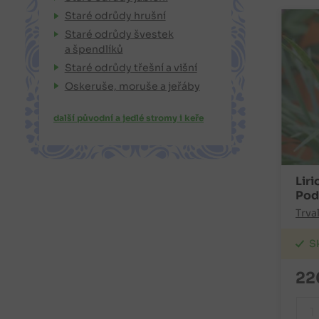
Staré odrůdy hrušní
Staré odrůdy švestek
a špendlíků
Staré odrůdy třešní a višní
Oskeruše, moruše a jeřáby
další původní a jedlé stromy i keře
Lir
Pod
Trva
S
22