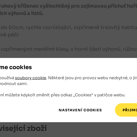
uhový kříženec vyšlechtěný pro zajímavou příchuť ho
ch výhonů a listů.
 do 60cm, rychle rozrůstající, vzpřímeně trsovitý habitu
né péči
 vzpřímenými menšími klasy, v horní části výhonů, růžově
iště: slunce až polostín, propustná, nejlépe vlhká nebo
me cookies
í: bylinkové záhony, osazované nádoby, dvory, kuchyňsk
používá
soubory cookie
. Některé jsou pro provoz webu nezbytné, o ji
hodnout sami.
ské zahrady
ní můžete kdykoli změnit přes odkaz „Cookies“ v patičce webu.
né sazenice: kontejnerované s velikostí kontejneru P1
isející zboží