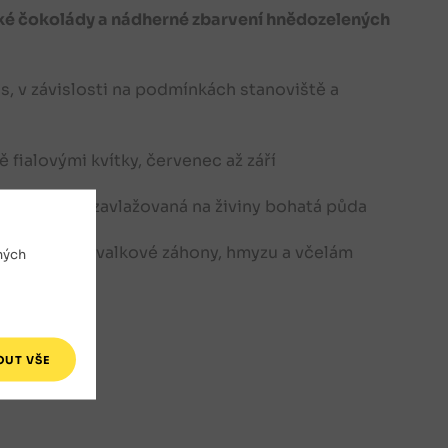
řké čokolády a nádherné zbarvení hnědozelených
s, v závislosti na podmínkách stanoviště a
 fialovými kvítky, červenec až září
 pravidelně zavlažovaná na živiny bohatá půda
é zahrady, trvalkové záhony, hmyzu a včelám
ných
2