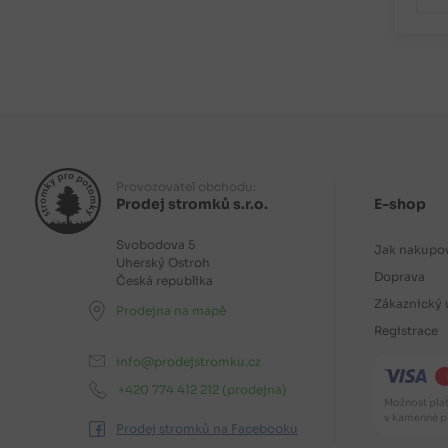
Provozovatel obchodu:
Prodej stromků s.r.o.
E-shop
Svobodova 5
Jak nakupo
Uherský Ostroh
Doprava
Česká republika
Zákaznický 
Prodejna na mapě
Registrace
info@prodejstromku.cz
+420 774 412 212
(prodejna)
Možnost plat
v kamenné pr
Prodej stromků na Facebooku