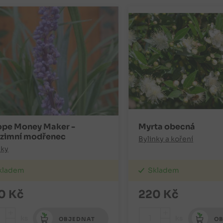
iope Money Maker -
Myrta obecná
zimní modřenec
Bylinky a koření
lky
kladem
Skladem
0
Kč
220
Kč
+
+
ks
ks
OBJEDNAT
OB