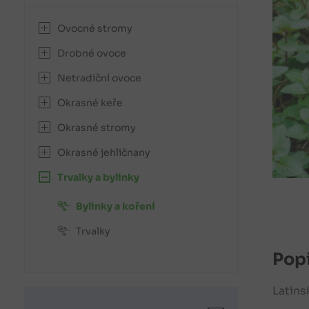
Ovocné stromy
Drobné ovoce
Netradiční ovoce
Okrasné keře
Okrasné stromy
Okrasné jehličnany
Trvalky a bylinky
Bylinky a koření
Trvalky
Popi
Latins