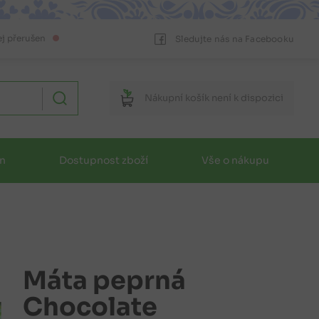
ej přerušen
Sledujte nás na Facebooku
Nákupní
košík
není k dispozici
in
Dostupnost zboží
Vše o nákupu
Máta peprná
Chocolate