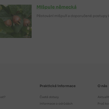
Mišpule německá
Pěstování mišpulí a doporučené postupy k
Praktické informace
O nás
vat?
Časté dotazy
Aktuali
Informace o odrůdách
Proč ko