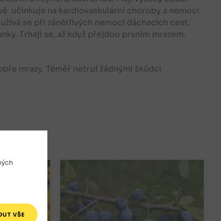
nivě učinkuje na kardiovaskulární choroby a nemoci
žívá se při zánětlivých nemocí dáchacích cest.
nky. Trhají se, až když přejdou prvním mrazem.
dobře mrazy. Téměř netrpí žádnými škůdci
ných