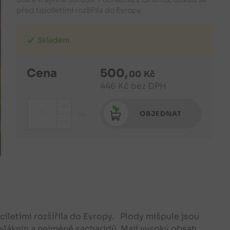
před tisíciletími rozšířila do Evropy
Skladem
Cena
500
,
00
Kč
446
Kč
bez DPH
+
OBJEDNAT
ks
-
íciletími rozšířila do Evropy. Plody mišpule jsou
 vláknin a nejméně sacharidů. Mají vysoký obsah