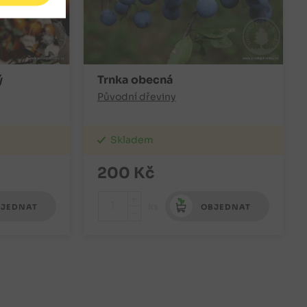
ý
Trnka obecná
Původní dřeviny
Skladem
200
Kč
+
ks
JEDNAT
OBJEDNAT
-