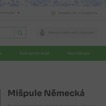
ej přerušen
Sledujte nás na Facebooku
Nákupní
košík
není k dispozici
in
Dostupnost zboží
Vše o nákupu
Mišpule Německá
Stará krajinná odrůda. Pochází až z Orientu, odkud se