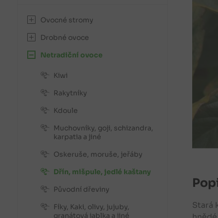
Ovocné stromy
Drobné ovoce
Netradiční ovoce
Kiwi
Rakytníky
Kdoule
Muchovníky, goji, schizandra,
karpatia a jiné
Oskeruše, moruše, jeřáby
Dřín, mišpule, jedlé kaštany
Popi
Původní dřeviny
Stará 
Fíky, Kaki, olivy, jujuby,
granátová jablka a jiné
hnědé 