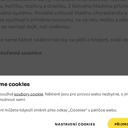
u, hořčíku, fosforu a draslíku. Z léčivého hlediska příz
ého systému. Pomáhá snižovat hladinu choresterolu a u
se využívají k přímému konzumu, na výrobu moštu a pále
se nechají dojít, než změknou.
e nemá žádné zvláštní nároky na péči a hnojení, snáší 
okořenná sazenice
isející zboží
me cookies
používá
soubory cookie
. Některé jsou pro provoz webu nezbytné, o ji
hodnout sami.
ní můžete kdykoli změnit přes odkaz „Cookies“ v patičce webu.