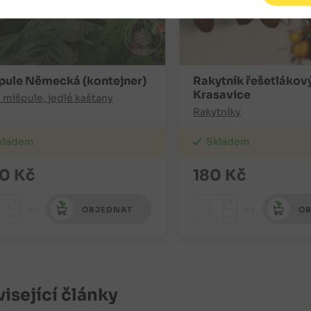
pule Německá (kontejner)
Rakytník řešetlákov
Krasavice
, mišpule, jedlé kaštany
Rakytníky
kladem
Skladem
0
Kč
180
Kč
+
+
ks
ks
OBJEDNAT
OB
-
-
isející články