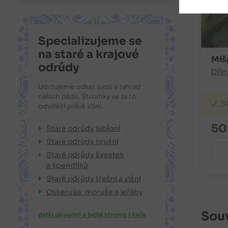
Specializujeme se
na staré a krajové
Miš
odrůdy
Dřín
Udržujeme odkaz sadů a zahrad
našich dědů. Stromky se za to
S
odvděčí právě Vám.
50
Staré odrůdy jabloní
Staré odrůdy hrušní
Staré odrůdy švestek
a špendlíků
Staré odrůdy třešní a višní
Oskeruše, moruše a jeřáby
Souv
další původní a jedlé stromy i keře