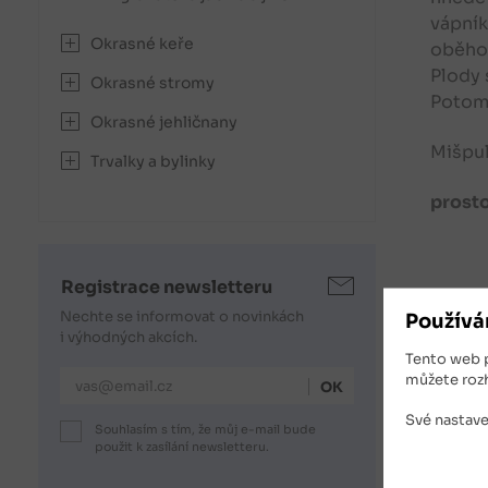
vápník
Okrasné keře
oběhov
Plody 
Okrasné stromy
Potom 
Okrasné jehličnany
Mišpul
Trvalky a bylinky
prost
Registrace newsletteru
Souv
Nechte se informovat o novinkách
Používá
i výhodných akcích.
Tento web 
E-mailová adresa
můžete roz
Své nastave
Souhlasím s tím, že můj e-mail bude
použit k zasílání newsletteru.