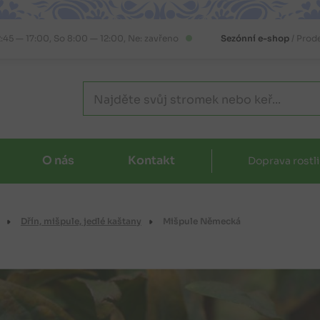
2:45 — 17:00, So 8:00 — 12:00, Ne: zavřeno
Sezónní e-shop
/ Prod
O nás
Kontakt
Doprava rostl
Dřín, mišpule, jedlé kaštany
Mišpule Německá