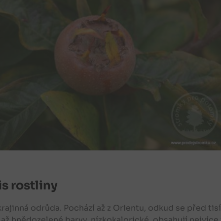
s rostliny
krajinná odrůda. Pochází až z Orientu, odkud se před tis
až hnědozelené barvy, nízkokalorické, obsahují nejvíce