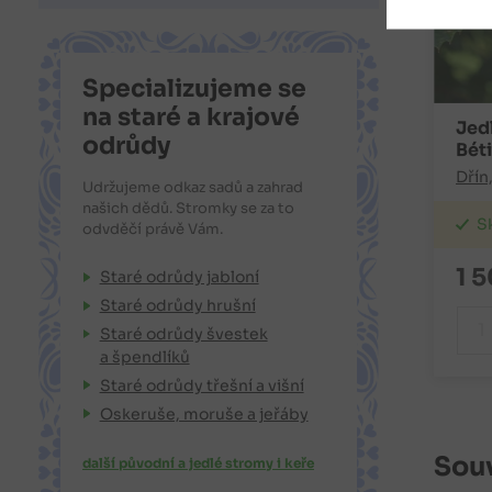
Specializujeme se
na staré a krajové
Jed
odrůdy
Bét
Dřín
Udržujeme odkaz sadů a zahrad
našich dědů. Stromky se za to
S
odvděčí právě Vám.
1 
Staré odrůdy jabloní
Staré odrůdy hrušní
Staré odrůdy švestek
a špendlíků
Staré odrůdy třešní a višní
Oskeruše, moruše a jeřáby
Souv
další původní a jedlé stromy i keře