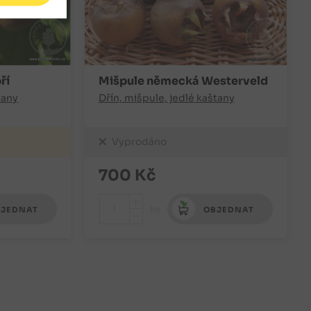
ří
Mišpule německá Westerveld
tany
Dřín, mišpule, jedlé kaštany
Vyprodáno
700
Kč
+
ks
JEDNAT
OBJEDNAT
-