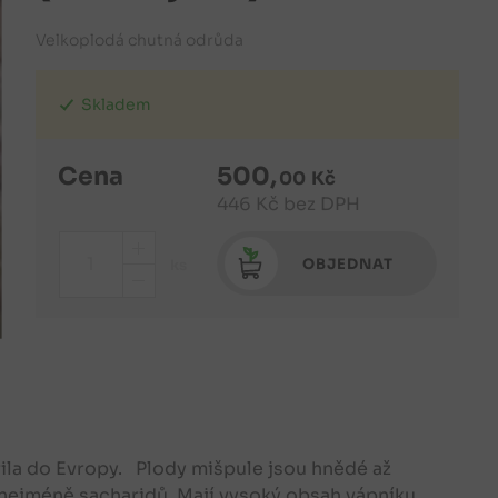
Velkoplodá chutná odrůda
Skladem
Cena
500
,
00
Kč
446
Kč
bez DPH
+
OBJEDNAT
ks
-
ířila do Evropy. Plody mišpule jsou hnědé až
a nejméně sacharidů. Mají vysoký obsah vápníku,