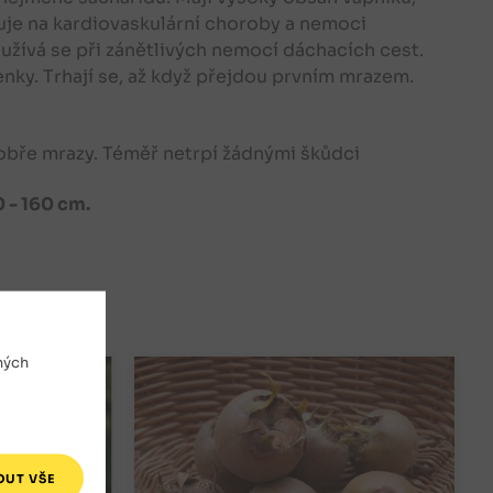
nkuje na kardiovaskulární choroby a nemoci
žívá se při zánětlivých nemocí dáchacích cest.
nky. Trhají se, až když přejdou prvním mrazem.
dobře mrazy. Téměř netrpí žádnými škůdci
0 - 160 cm.
ných