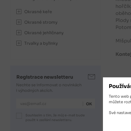
hořčík
Okrasné keře
oběhov
Plody 
Okrasné stromy
Potom 
Okrasné jehličnany
Mišpul
Trvalky a bylinky
Kontej
Registrace newsletteru
Souv
Nechte se informovat o novinkách
Používá
i výhodných akcích.
Tento web 
E-mailová adresa
můžete roz
Své nastave
Souhlasím s tím, že můj e-mail bude
použit k zasílání newsletteru.