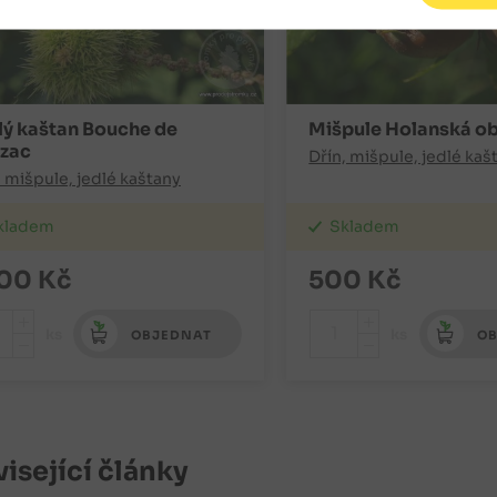
lý kaštan Bouche de
Mišpule Holanská ob
izac
Dřín, mišpule, jedlé kaš
, mišpule, jedlé kaštany
kladem
Skladem
500
Kč
500
Kč
+
+
ks
ks
OBJEDNAT
OB
-
-
isející články