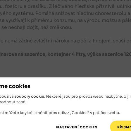
u, fosforu a draslíku. Z léčivého hlediska příznivě uči
ého systému. Pomáhá snižovat hladinu choresterolu a u
se využívají k přímému konzumu, na výrobu moštu a pále
se nechají dojít, než změknou.
e nemá žádné zvláštní nároky na péči a hnojení, snáší 
nerovaná sazenice, kontejner 4 litry, výška sazenice 12
isející zboží
me cookies
používá
soubory cookie
. Některé jsou pro provoz webu nezbytné, o ji
hodnout sami.
ní můžete kdykoli změnit přes odkaz „Cookies“ v patičce webu.