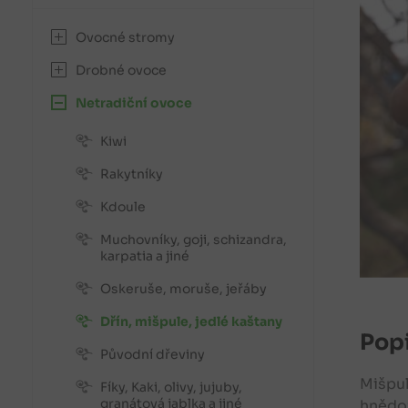
Ovocné stromy
Drobné ovoce
Netradiční ovoce
Kiwi
Rakytníky
Kdoule
Muchovníky, goji, schizandra,
karpatia a jiné
Oskeruše, moruše, jeřáby
Dřín, mišpule, jedlé kaštany
Popi
Původní dřeviny
Mišpul
Fíky, Kaki, olivy, jujuby,
granátová jablka a jiné
hnědoz