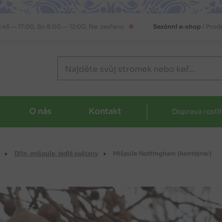
2:45 — 17:00, So 8:00 — 12:00, Ne: zavřeno
Sezónní e-shop
/ Prod
O nás
Kontakt
Doprava rostl
Dřín, mišpule, jedlé kaštany
Mišpule Nottingham (kontejner)