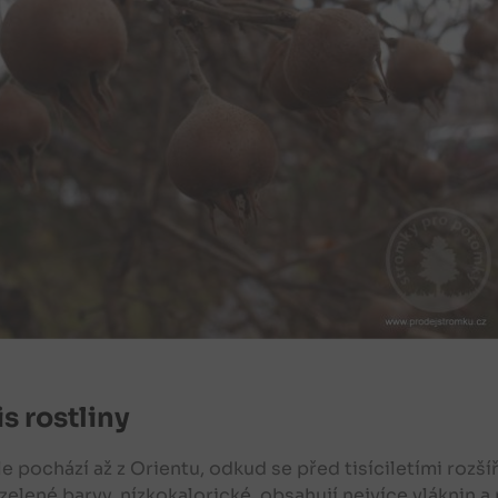
s rostliny
e pochází až z Orientu, odkud se před tisíciletími rozš
elené barvy, nízkokalorické, obsahují nejvíce vláknin 