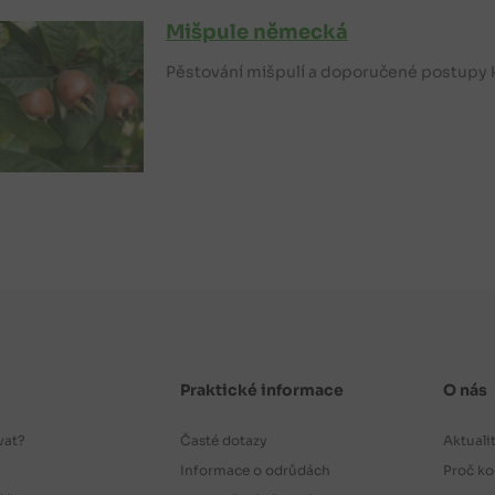
Mišpule německá
Pěstování mišpulí a doporučené postupy k
Praktické informace
O nás
vat?
Časté dotazy
Aktuali
Informace o odrůdách
Proč ko