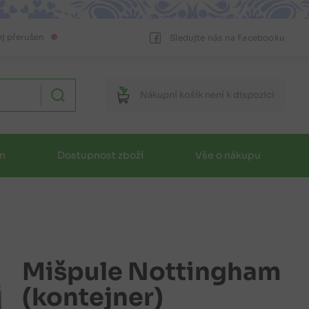
ej přerušen
Sledujte nás na Facebooku
Nákupní
košík
není k dispozici
in
Dostupnost zboží
Vše o nákupu
Mišpule Nottingham
(kontejner)