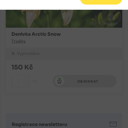
Denivka Arctic Snow
Trvalky
Vyprodáno
150
Kč
+
ks
OBJEDNAT
-
Registrace newsletteru