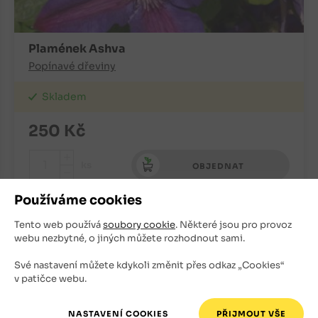
Plamének Ashva
Popínavé dřeviny
Skladem
250
Kč
+
ks
OBJEDNAT
-
Používáme cookies
Tento web používá
soubory cookie
. Některé jsou pro provoz
webu nezbytné, o jiných můžete rozhodnout sami.
Své nastavení můžete kdykoli změnit přes odkaz „Cookies“
v patičce webu.