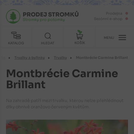
PRODEJ STROMKŮ
Prodejna
Sezónní e-shop
Stromky pro potomky
MENU
KOŠÍK
KATALOG
HLEDAT
lin
Trvalky a bylinky
Trvalky
Montbrécie Carmine Brillant
Montbrécie Carmine
Brillant
Na zahradě patří mezi trvalku, kterou nelze přehlédnout
díky ohnivě oranžovo červeným květům.