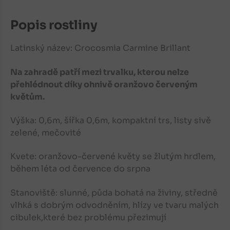
Popis rostliny
Latinský název: Crocosmia Carmine Brillant
Na zahradě patří mezi trvalku, kterou nelze
přehlédnout díky ohnivě oranžovo červeným
květům.
Výška:
0,6m, šířka 0,6m, kompaktní trs, listy sivě
zelené, mečovité
Kvete:
oranžovo-červené květy
se žlutým hrdlem,
během léta od července do srpna
Stanoviště:
slunné, půda bohatá na živiny, středně
vlhká s dobrým odvodněním, hlízy ve tvaru malých
cibulek,které bez problému přezimují