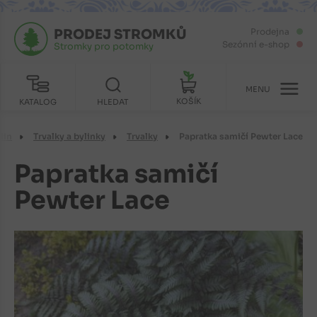
PRODEJ STROMKŮ
Prodejna
Sezónní e-shop
Stromky pro potomky
MENU
KOŠÍK
KATALOG
HLEDAT
lin
Trvalky a bylinky
Trvalky
Papratka samičí Pewter Lace
Papratka samičí
Pewter Lace