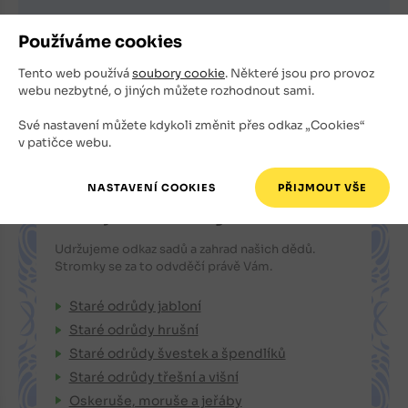
E-mailová adresa
Používáme cookies
Souhlasím s tím, že můj e-mail bude použit k zasílání
Tento web používá
soubory cookie
. Některé jsou pro provoz
newsletteru.
webu nezbytné, o jiných můžete rozhodnout sami.
Své nastavení můžete kdykoli změnit přes odkaz „Cookies“
v patičce webu.
Specializujeme se na staré
a krajové odrůdy
Udržujeme odkaz sadů a zahrad našich dědů.
Stromky se za to odvděčí právě Vám.
Staré odrůdy jabloní
Staré odrůdy hrušní
Staré odrůdy švestek a špendlíků
Staré odrůdy třešní a višní
Oskeruše, moruše a jeřáby