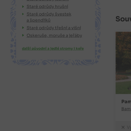
Staré odrůdy hrušní
Staré odrůdy švestek
Souv
a špendlíků
Staré odrůdy třešní a višní
Oskeruše, moruše a jeřáby
další původní a jedlé stromy i keře
Pam
Bamb
V