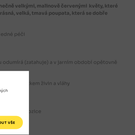
mečně velkými, malinově červenými květy, které
krásná, velká, tmavá poupata, která se dobře
ledné péči
 odumírá (zatahuje) a v jarním období opětovně
ůda s dostatkem živin a vláhy
ných
elou část.
nglické kompozice
ry.