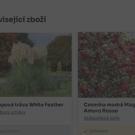
isející zboží
pová tráva White Feather
Cesmína modrá Mag
Amoro Rosso
usy a trávy
Stálezelené keře
yprodáno
Skladem