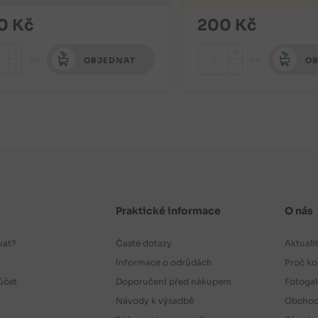
0
Kč
200
Kč
+
+
ks
ks
OBJEDNAT
OB
-
-
Praktické informace
O nás
vat?
Časté dotazy
Aktuali
Informace o odrůdách
Proč ko
účet
Doporučení před nákupem
Fotogal
Návody k výsadbě
Obchod