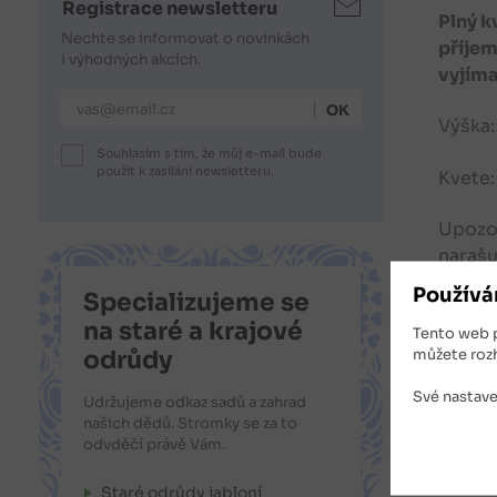
Registrace newsletteru
Plný k
Nechte se informovat o novinkách
příjem
i výhodných akcích.
vyjíma
E-mailová adresa
Výška:
Souhlasím s tím, že můj e-mail bude
použit k zasílání newsletteru.
Kvete:
Upozor
narašu
Používá
Specializujeme se
Stanov
na staré a krajové
Tento web 
můžete roz
odrůdy
V brzk
Své nastave
Udržujeme odkaz sadů a zahrad
Použit
našich dědů. Stromky se za to
odvděčí právě Vám.
Nabíze
Staré odrůdy jabloní