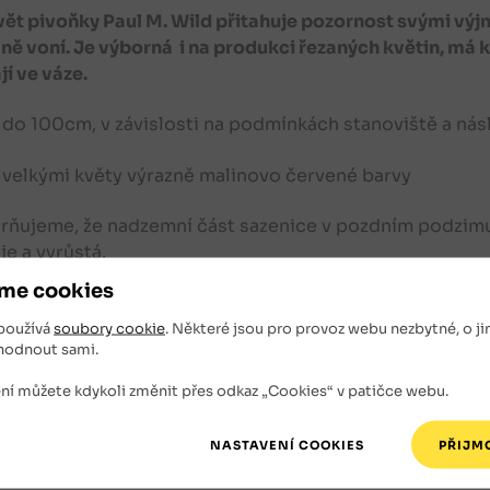
vět pivoňky
Paul M. Wild
přitahuje pozornost svými výj
ně voní. J
e výborná i na produkci řezaných květin, má 
jí ve váze.
 do 100cm, v závislosti na podmínkách stanoviště a nás
 velkými květy výrazně malinovo červené barvy
ňujeme, že nadzemní část sazenice v pozdním podzimu
je a vyrůstá.
me cookies
iště: slunce až polostín, propustná, klasická zahradní p
používá
soubory cookie
. Některé jsou pro provoz webu nezbytné, o ji
hodnout sami.
ém jarním období je nutné řezem zcela odstranit odumř
ní můžete kdykoli změnit přes odkaz „Cookies“ v patičce webu.
í: předzahrádky, trvalkové záhony, k řezu, vesnické a a
né sazenice: kontejnerované s velikostí kontejneru 3 lit