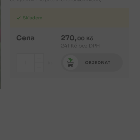
Skladem
Cena
270
,
00
Kč
241
Kč
bez DPH
+
OBJEDNAT
ks
-