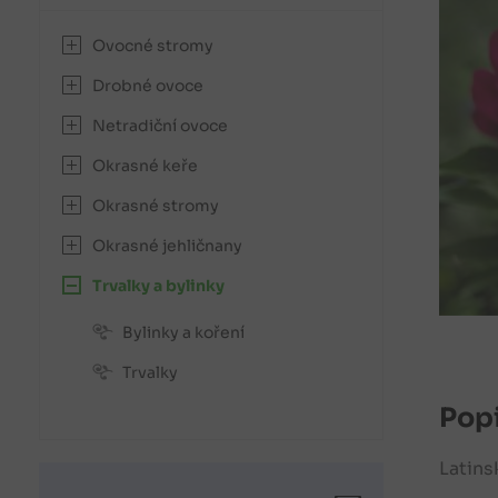
Ovocné stromy
Drobné ovoce
Netradiční ovoce
Okrasné keře
Okrasné stromy
Okrasné jehličnany
Trvalky a bylinky
Bylinky a koření
Trvalky
Popi
Latins