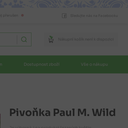
ej přerušen
Sledujte nás na Facebooku
Nákupní
košík
není k dispozici
in
Dostupnost zboží
Vše o nákupu
Pivoňka Paul M. Wild
Je výborná i na produkci řezaných květin,