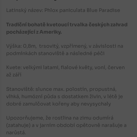
Latinský název:
Phlox paniculata Blue Paradise
Tradiční bohatě kvetoucí trvalka českých zahrad
pocházející z Ameriky.
Výška: 0,8m, trsovitý, vzpřímený, v závislosti na
podmínkách stanoviště a následné péči
Kvete: velkými latami, fialové květy, voní, červen
až září
Stanoviště: slunce max. polostín, propustná,
vlhká, humózní půda s dostatkem živin, v létě je
dobré zamulčovat kořeny aby nevysychaly
Upozorňujeme, že rostlina na zimu odumírá
(zatahuje) a v jarním období opětovně narašuje a
narůstá.