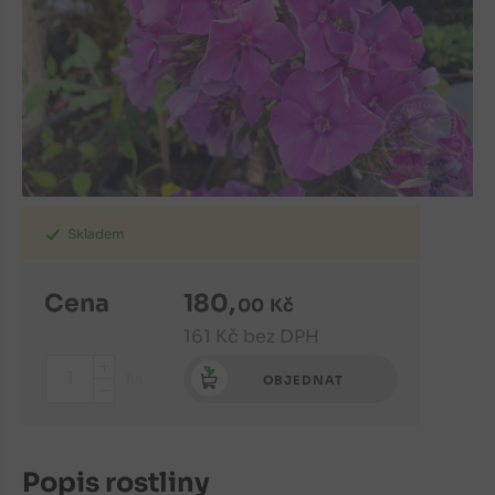
Skladem
Cena
180
,
00
Kč
161
Kč
bez DPH
+
ks
OBJEDNAT
-
Popis rostliny