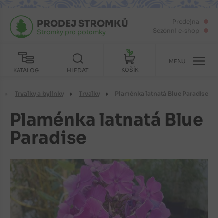
PRODEJ STROMKŮ
Prodejna
Sezónní e-shop
Stromky pro potomky
MENU
KOŠÍK
KATALOG
HLEDAT
n
Trvalky a bylinky
Trvalky
Plaménka latnatá Blue Paradise
Plaménka latnatá Blue
Paradise