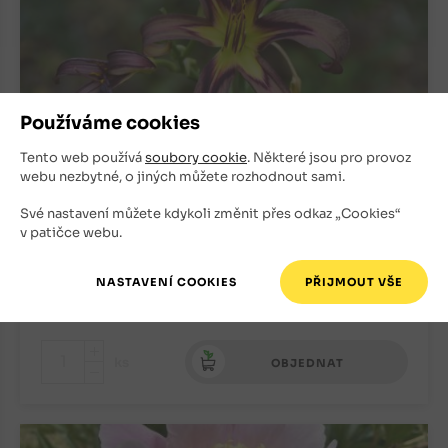
Používáme cookies
Tento web používá
soubory cookie
. Některé jsou pro provoz
webu nezbytné, o jiných můžete rozhodnout sami.
Denivka Black Arrowhead
Své nastavení můžete kdykoli změnit přes odkaz „Cookies“
Trvalky
v patičce webu.
Skladem
150
Kč
+
ks
OBJEDNAT
-