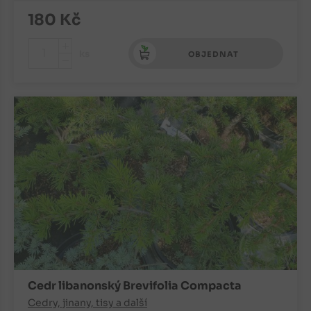
180
Kč
+
ks
OBJEDNAT
-
Cedr libanonský Brevifolia Compacta
Cedry, jinany, tisy a další