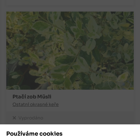
Ptačí zob Müsli
Ostatní okrasné keře
Vyprodáno
250
Kč
Používáme cookies