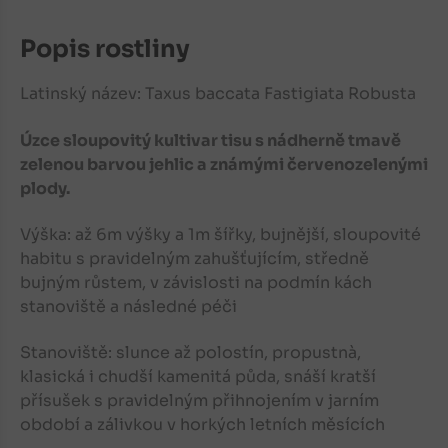
Popis rostliny
Latinský název: Taxus baccata Fastigiata Robusta
Úzce sloupovitý kultivar tisu s nádherně tmavě
zelenou barvou jehlic a známými červenozelenými
plody.
Výška: až 6m výšky a 1m šířky, bujnější, sloupovité
habitu s pravidelným zahušťujícím, středně
bujným růstem, v závislosti na podmín kách
stanoviště a následné péči
Stanoviště: slunce až polostín, propustnà,
klasická i chudší kamenitá půda, snáší kratší
přísušek s pravidelným přihnojením v jarním
období a zálivkou v horkých letních měsících