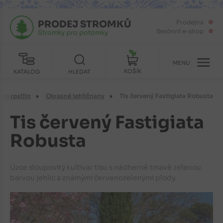
PRODEJ STROMKŮ
Prodejna
Sezónní e-shop
Stromky pro potomky
MENU
KOŠÍK
KATALOG
HLEDAT
log rostlin
Okrasné jehličnany
Tis červený Fastigiata Robusta
Tis červený Fastigiata
Robusta
Úzce sloupovitý kultivar tisu s nádherně tmavě zelenou
barvou jehlic a známými červenozelenými plody.