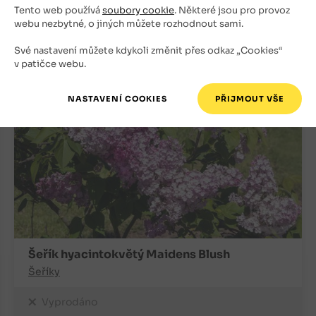
Tento web používá
soubory cookie
. Některé jsou pro provoz
+
ks
OBJEDNAT
webu nezbytné, o jiných můžete rozhodnout sami.
-
Své nastavení můžete kdykoli změnit přes odkaz „Cookies“
v patičce webu.
Šeřík hyacintokvětý Maidens Blush
Šeříky
Vyprodáno