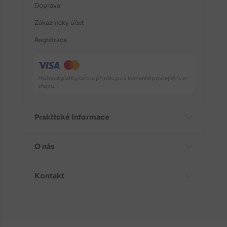
Doprava
Zákaznický účet
Registrace
Možnost platby kartou při nákupu v kamenné prodejně i v e-
shopu.
Praktické informace
O nás
Časté dotazy
Informace o odrůdách
Kontakt
Aktuality
Doporučení před nákupem
Proč koupit stromky od nás?
Návody k výsadbě
Kontaktní a fakturační údaje
Fotogalerie
Péče a ochrana rostlin
Kudy k nám do prodejny?