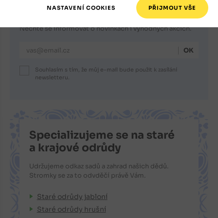
Registrace newsletteru
Nechte se informovat o novinkách i výhodných akcích.
E-mailová adresa
Souhlasím s tím, že můj e-mail bude použit k zasílání
newsletteru.
Specializujeme se na staré
a krajové odrůdy
Udržujeme odkaz sadů a zahrad našich dědů.
Stromky se za to odvděčí právě Vám.
Staré odrůdy jabloní
Staré odrůdy hrušní