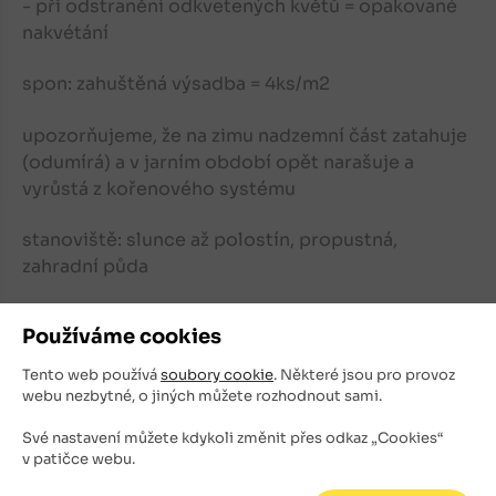
- při odstranění odkvetených květů = opakované
nakvétání
spon: zahuštěná výsadba = 4ks/m2
upozorňujeme, že na zimu nadzemní část zatahuje
(odumírá) a v jarním období opět narašuje a
vyrůstá z kořenového systému
stanoviště: slunce až polostín, propustná,
zahradní půda
použití: předzahrádky, trvalkové záhony, městská
Používáme cookies
zeleň, celoroční kompozice, stepní a travinné
společenstva aj..
Tento web používá
soubory cookie
. Některé jsou pro provoz
webu nezbytné, o jiných můžete rozhodnout sami.
Své nastavení můžete kdykoli změnit přes odkaz „Cookies“
v patičce webu.