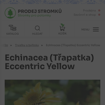
PRODEJ STROMKŮ
Prodejna
Sezónní e-shop
Stromky pro potomky
MENU
KOŠÍK
KATALOG
HLEDAT
ostlin
Trvalky a bylinky
Echinacea (Třapatka) Eccentric Yellow
Echinacea (Třapatka)
Eccentric Yellow