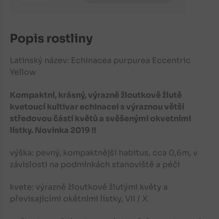
-
Popis rostliny
Latinský název: Echinacea purpurea Eccentric
Yellow
Kompaktní, krásný, výrazně žloutkově žlutě
kvetoucí kultivar echinacei s výraznou větší
středovou částí květů a svěšenými okvetními
lístky. Novinka 2019 !!
výška: pevný, kompaktnější habitus, cca 0,6m, v
závislosti na podmínkách stanoviště a péči
kvete: výrazně žloutkově žlutými květy a
převisajícími okětními lístky, VII / X