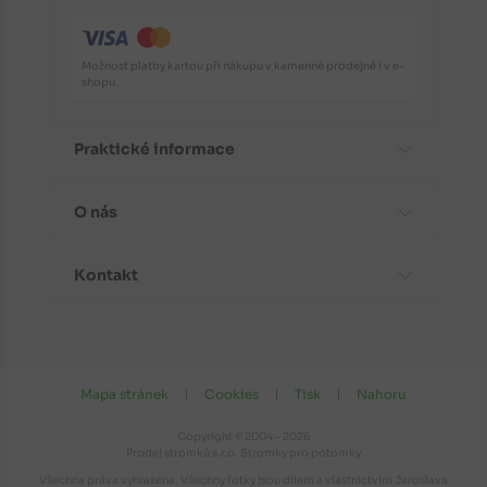
Možnost platby kartou při nákupu v kamenné prodejně i v e-
shopu.
Praktické informace
O nás
Časté dotazy
Informace o odrůdách
Kontakt
Aktuality
Doporučení před nákupem
Proč koupit stromky od nás?
Návody k výsadbě
Kontaktní a fakturační údaje
Fotogalerie
Péče a ochrana rostlin
Kudy k nám do prodejny?
Mapa stránek
Cookies
Tisk
Nahoru
Obchodní podmínky
Doba zrání ovocných odrůd
Otevírací doba
Zásady ochrany osobních údajů
Copyright © 2004 – 2026
Dovoz a vývoz rostlin (na webu ÚKZÚZ)
Prodej stromků s.r.o. Stromky pro potomky
Kompletní kontakty
Newsletter
Všechna práva vyhrazena. Všechny fotky jsou dílem a vlastnictvím Jaroslava