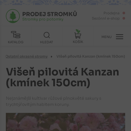
PRODEJ STROMKŮ
Prodejna
Sezónní e-shop
Stromky pro potomky
MENU
KOŠÍK
KATALOG
HLEDAT
Ostatní okrasné stromy
Višeň pilovitá Kanzan (kmínek 150cm)
Višeň pilovitá Kanzan
(kmínek 150cm)
Nejznámější kultivar růžové plnokvěté sakury s
trychtýřovitým habitem koruny.