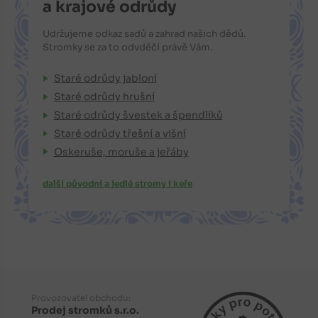
a krajové odrůdy
Udržujeme odkaz sadů a zahrad našich dědů.
Stromky se za to odvděčí právě Vám.
Staré odrůdy jabloní
Staré odrůdy hrušní
Staré odrůdy švestek a špendlíků
Staré odrůdy třešní a višní
Oskeruše, moruše a jeřáby
další původní a jedlé stromy i keře
Provozovatel obchodu:
Prodej stromků s.r.o.