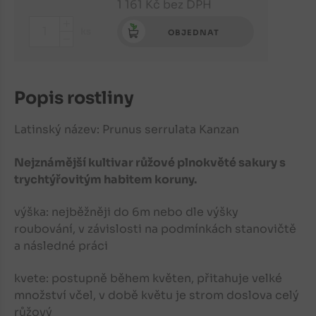
1 161
Kč
bez DPH
+
ks
OBJEDNAT
-
Popis rostliny
Latinský název: Prunus serrulata Kanzan
Nejznámější kultivar růžové plnokvěté sakury s
trychtýřovitým habitem koruny.
výška: nejběžněji do 6m nebo dle výšky
roubování, v závislosti na podmínkách stanovičtě
a následné práci
kvete: postupně během květen, přitahuje velké
množství včel, v době květu je strom doslova celý
růžový