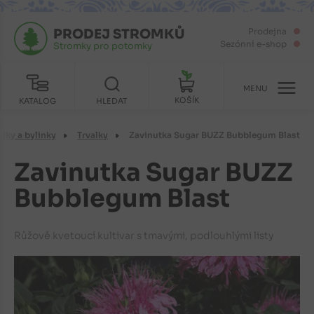
PRODEJ STROMKŮ
Prodejna
Sezónní e-shop
Stromky pro potomky
MENU
KOŠÍK
KATALOG
HLEDAT
alky a bylinky
Trvalky
Zavinutka Sugar BUZZ Bubblegum Blast
Zavinutka Sugar BUZZ
Bubblegum Blast
Růžově kvetoucí kultivar s tmavými, podlouhlými listy