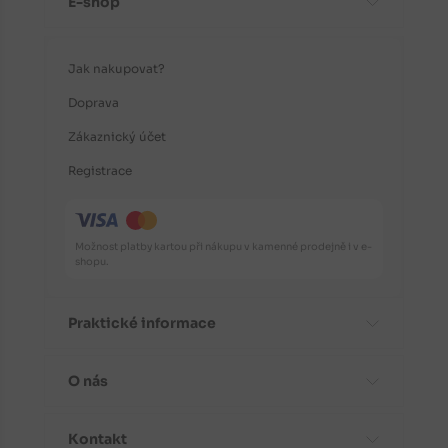
E-shop
Jak nakupovat?
Doprava
Zákaznický účet
Registrace
Možnost platby kartou při nákupu v kamenné prodejně i v e-
shopu.
Praktické informace
O nás
Časté dotazy
Informace o odrůdách
Kontakt
Aktuality