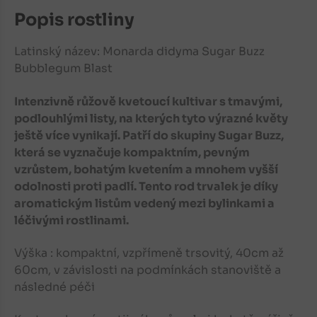
Popis rostliny
Latinský název: Monarda didyma
Sugar Buzz
Bubblegum Blast
Intenzivně růžově kvetoucí kultivar s tmavými,
podlouhlými listy, na kterých tyto výrazné květy
ještě více vynikají. Patří do skupiny Sugar Buzz,
která se vyznačuje kompaktním, pevným
vzrůstem, bohatým kvetením a mnohem vyšší
odolnosti proti padlí. Tento rod trvalek je díky
aromatickým listům vedený mezi bylinkami a
léčivými rostlinami.
Výška : kompaktní, vzpřímeně trsovitý, 40cm až
60cm, v závislosti na podmínkách stanoviště a
následné péči