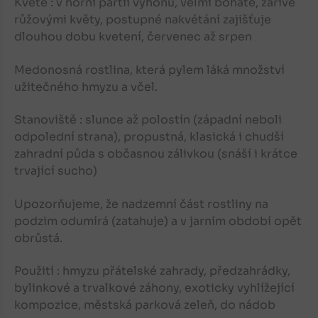
Kvete : v horní partii výhonů, velmi bohatě,
zářivě
růžovými květy,
postupné nakvétání zajišťuje
dlouhou dobu kvetení, červenec až srpen
Medonosná rostlina, která pylem láká množství
užitečného hmyzu a včel.
Stanoviště : slunce až polostín (západní neboli
odpolední strana), propustná, klasická i chudší
zahradní půda s občasnou zálivkou (snáší i krátce
trvající sucho)
Upozorňujeme, že nadzemní část rostliny na
podzim odumírá (zatahuje) a v jarním období opět
obrůstá.
Použití : hmyzu přátelské zahrady, předzahrádky,
bylinkové a trvalkové záhony, exoticky vyhlížející
kompozice, městská parková zeleň, do nádob