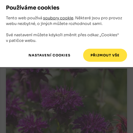
Růže velkokvětá (čajohybrid) Nostalgie
Používáme cookies
Růže
Tento web používá
soubory cookie
. Některé jsou pro provoz
Skladem
webu nezbytné, o jiných můžete rozhodnout sami.
300
Kč
Své nastavení můžete kdykoli změnit přes odkaz „Cookies“
v patičce webu.
+
ks
OBJEDNAT
-