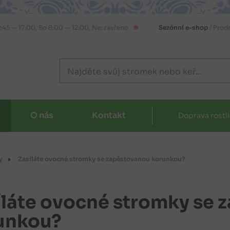
2:45 — 17:00, So 8:00 — 12:00, Ne: zavřeno
Sezónní e-shop
/ Prod
O nás
Kontakt
Doprava rostl
y
Zasíláte ovocné stromky se zapěstovanou korunkou?
íláte ovocné stromky se
unkou?