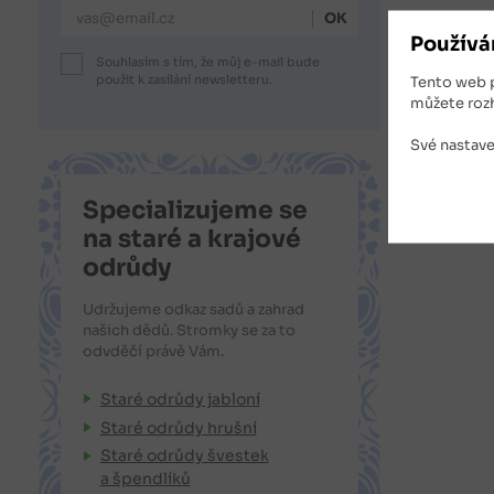
E-mailová adresa
Používá
Souhlasím s tím, že můj e-mail bude
použit k zasílání newsletteru.
Tento web 
můžete roz
Své nastave
Specializujeme se
na staré a krajové
odrůdy
Udržujeme odkaz sadů a zahrad
našich dědů. Stromky se za to
odvděčí právě Vám.
Staré odrůdy jabloní
Staré odrůdy hrušní
Staré odrůdy švestek
a špendlíků