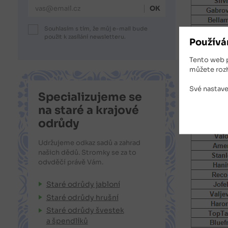
E-mailová adresa
Souhlasím s tím, že můj e-mail bude
použit k zasílání newsletteru.
Používá
Tento web 
můžete roz
Své nastave
Specializujeme se
na staré a krajové
odrůdy
Udržujeme odkaz sadů a zahrad
našich dědů. Stromky se za to
odvděčí právě Vám.
Staré odrůdy jabloní
Staré odrůdy hrušní
Staré odrůdy švestek
a špendlíků