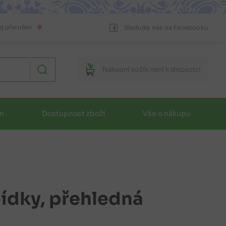
ej přerušen
Sledujte nás na Facebooku
Nákupní
košík
není k dispozici
in
Dostupnost zboží
Vše o nákupu
bídky, přehledná