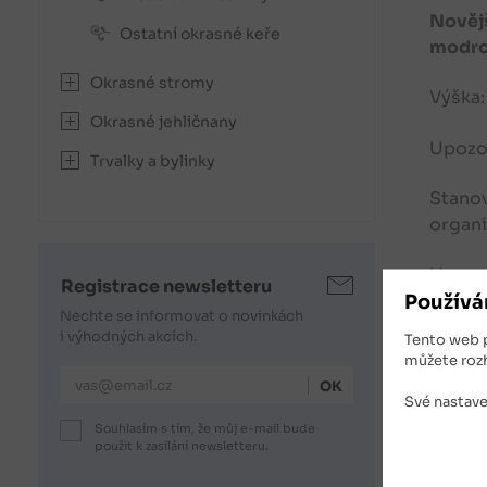
Novějš
Ostatní okrasné keře
modrof
Okrasné stromy
Výška:
Okrasné jehličnany
Upozor
Trvalky a bylinky
Stanov
organi
Upozor
Registrace newsletteru
které 
Používá
Nechte se informovat o novinkách
i výhodných akcích.
Tento web 
Mrazuv
můžete roz
E-mailová adresa
Použit
Své nastave
prvkům
Souhlasím s tím, že můj e-mail bude
použit k zasílání newsletteru.
Nabíze