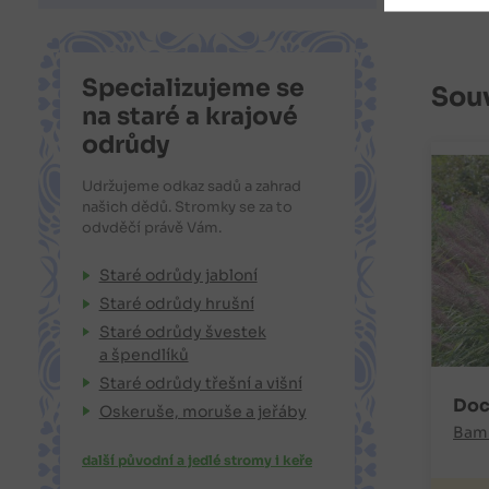
Specializujeme se
Souv
na staré a krajové
odrůdy
Udržujeme odkaz sadů a zahrad
našich dědů. Stromky se za to
odvděčí právě Vám.
Staré odrůdy jabloní
Staré odrůdy hrušní
Staré odrůdy švestek
a špendlíků
Staré odrůdy třešní a višní
Doc
Oskeruše, moruše a jeřáby
Bamb
další původní a jedlé stromy i keře