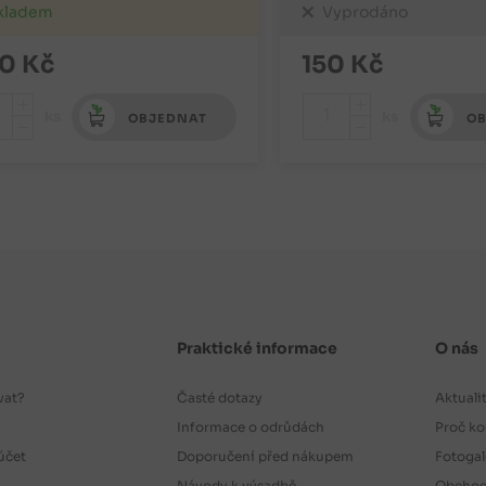
kladem
Vyprodáno
0
Kč
150
Kč
+
+
ks
ks
OBJEDNAT
OB
-
-
Praktické informace
O nás
vat?
Časté dotazy
Aktuali
Informace o odrůdách
Proč ko
účet
Doporučení před nákupem
Fotogal
Návody k výsadbě
Obchod