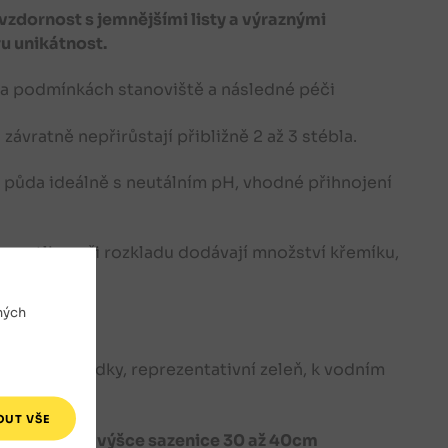
vzdornost s jemnějšími listy a výraznými
u unikátnost.
i na podmínkách stanoviště a následné péči
ávratně nepřirůstají přibližně 2 až 3 stébla.
í půda ideálně s neutálním pH, vhodné přihnojení
rostlinu při rozkladu dodávají množství křemíku,
ných
íku, předzahrádky, reprezentativní zeleň, k vodním
14, o celkové výšce sazenice 30 až 40cm