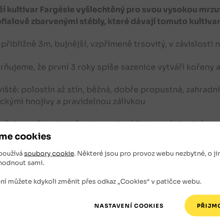
í kultivar Fargésie vyšlechtěný pro svou vysokou mrzu
ialově zbarvenými stébly, které dávají tomuto kultivar
 přibližně 3m, bujnější, vzpřímeně trsovitý, v závislost
ňujeme, že první 3 roky spíše sazenice vytváří kořeny a z
iště: polostín až stín, běžná, dobře propustná, zahradn
ckými hnojivy a pravidelnou zálivkou
ňujeme, že odstraňovat opadané listy není vhodné, pro 
se velmi špatně jinak doplňuje.
me cookies
používá
soubory cookie
. Některé jsou pro provoz webu nezbytné, o ji
zdornost: udávaná -25°C, prokázaná - 20°C
hodnout sami.
í : asijské scenérie, živé ploty, dvory, solitera do trávn
ní můžete kdykoli změnit přes odkaz „Cookies“ v patičce webu.
, celoroční kompozice asisjké a zenové zahrady
ná sazenice: Kontejnerované s velikostí kontejneru P 