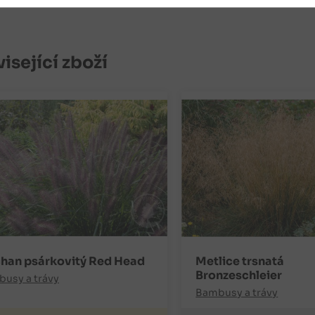
isející zboží
han psárkovitý Red Head
Metlice trsnatá
Bronzeschleier
usy a trávy
Bambusy a trávy