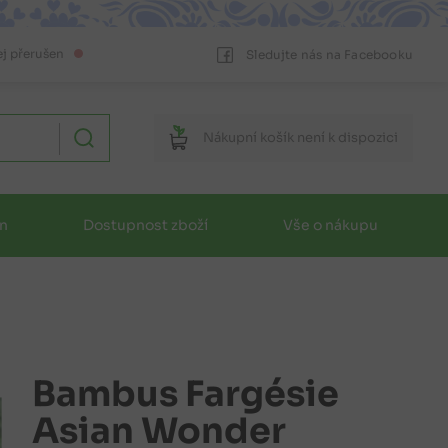
ej přerušen
Sledujte nás na Facebooku
Nákupní
košík
není k dispozici
in
Dostupnost zboží
Vše o nákupu
Bambus Fargésie
Asian Wonder