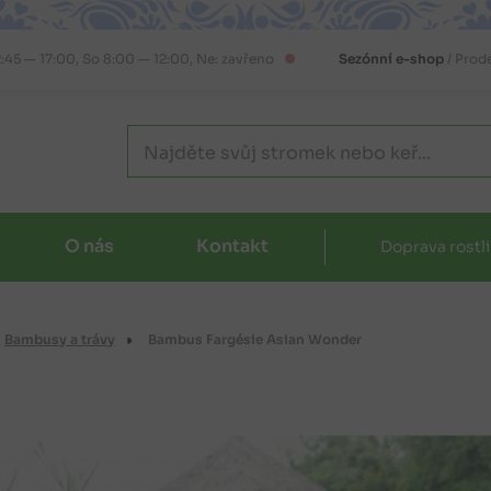
2:45 — 17:00, So 8:00 — 12:00, Ne: zavřeno
Sezónní e-shop
/ Prod
O nás
Kontakt
Doprava rostl
Bambusy a trávy
Bambus Fargésie Asian Wonder