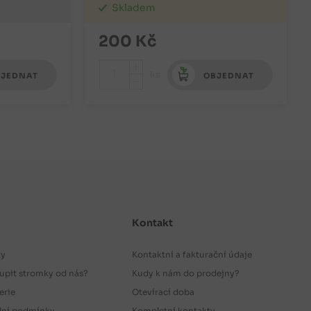
Skladem
200
Kč
+
ks
JEDNAT
OBJEDNAT
-
Kontakt
ty
Kontaktní a fakturační údaje
upit stromky od nás?
Kudy k nám do prodejny?
erie
Otevírací doba
ní podmínky
Kompletní kontakty