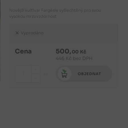
Novější kultivar Fargésie vyšlechtěný pro svou
vysokou mrzuvzdornost
Vyprodáno
Cena
500
,
00
Kč
446
Kč
bez DPH
+
OBJEDNAT
ks
-