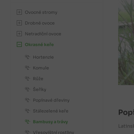
Ovocné stromy
Drobné ovoce
Netradiční ovoce
Okrasné keře
Hortenzie
Komule
Růže
Šeříky
Popínavé dřeviny
Popi
Stálezelené keře
Bambusy a trávy
Latins
Vřesovištní rostliny