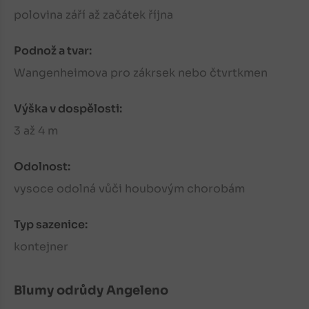
polovina září až začátek října
Podnož a tvar:
Wangenheimova pro zákrsek nebo čtvrtkmen
Výška v dospělosti:
3 až 4 m
Odolnost:
vysoce odolná vůči houbovým chorobám
Typ sazenice:
kontejner
Blumy
odrůdy Angeleno