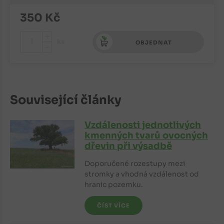
350
Kč
+
ks
OBJEDNAT
-
Související články
Vzdálenosti jednotlivých
kmenných tvarů ovocných
dřevin při výsadbě
Doporučené rozestupy mezi
stromky a vhodná vzdálenost od
hranic pozemku.
ČÍST VÍCE