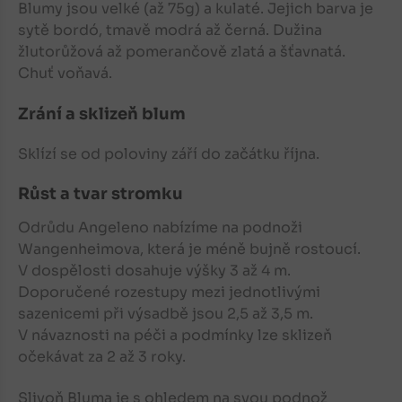
Blumy
jsou velké (až 75g) a kulaté. Jejich barva je
sytě bordó, tmavě modrá až černá. Dužina
žlutorůžová až pomerančově zlatá a šťavnatá.
Chuť voňavá.
Zrání a sklizeň blum
Sklízí se od poloviny září do začátku října.
Růst a tvar stromku
Odrůdu Angeleno nabízíme na podnoži
Wangenheimova, která je méně bujně rostoucí.
V dospělosti dosahuje výšky 3 až 4 m.
Doporučené rozestupy mezi jednotlivými
sazenicemi při výsadbě jsou 2,5 až 3,5 m.
V návaznosti na péči a podmínky lze sklizeň
očekávat za 2 až 3 roky.
Slivoň Bluma
je s ohledem na svou podnož