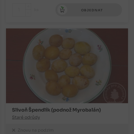
+
ks
OBJEDNAT
-
Slivoň Špendlík (podnož Myrobalán)
Staré odrůdy
Znovu na podzim