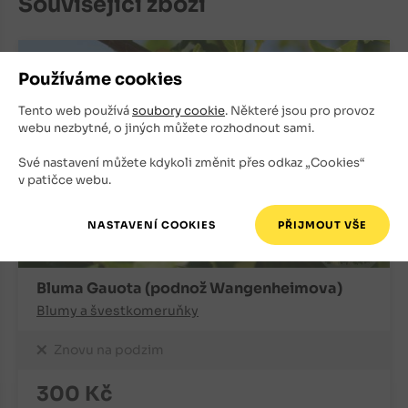
Související zboží
Používáme cookies
Tento web používá
soubory cookie
. Některé jsou pro provoz
webu nezbytné, o jiných můžete rozhodnout sami.
Své nastavení můžete kdykoli změnit přes odkaz „Cookies“
v patičce webu.
Bluma Gauota (podnož Wangenheimova)
Blumy a švestkomeruňky
Znovu na podzim
300
Kč