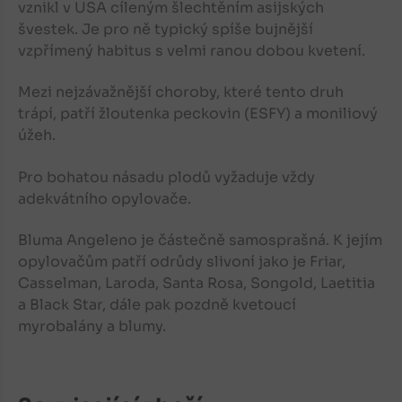
vznikl v USA cíleným šlechtěním asijských
švestek. Je pro ně typický spíše bujnější
vzpřímený habitus s velmi ranou dobou kvetení.
Mezi nejzávažnější choroby, které tento druh
trápí, patří žloutenka peckovin (ESFY) a moniliový
úžeh.
Pro bohatou násadu plodů vyžaduje vždy
adekvátního opylovače.
Bluma Angeleno je částečně samosprašná. K jejím
opylovačům patří odrůdy slivoní jako je Friar,
Casselman, Laroda, Santa Rosa, Songold, Laetitia
a Black Star, dále pak pozdně kvetoucí
myrobalány a blumy.