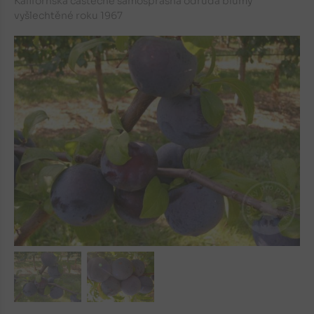
Kalifornská částečně samosprašná odrůda blumy
vyšlechtěné roku 1967