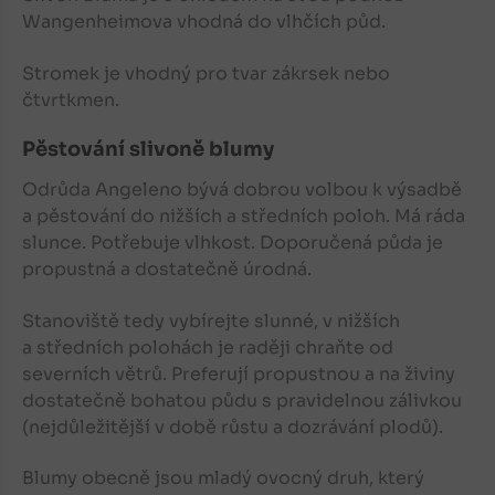
Wangenheimova vhodná do vlhčích půd.
Stromek je vhodný pro tvar zákrsek nebo
čtvrtkmen.
Pěstování slivoně blumy
Odrůda Angeleno bývá dobrou volbou k výsadbě
a pěstování do nižších a středních poloh. Má ráda
slunce. Potřebuje vlhkost. Doporučená půda je
propustná a dostatečně úrodná.
Stanoviště tedy vybírejte slunné, v nižších
a středních polohách je raději chraňte od
severních větrů. Preferují propustnou a na živiny
dostatečně bohatou půdu s pravidelnou zálivkou
(nejdůležitější v době růstu a dozrávání plodů).
Blumy obecně jsou mladý ovocný druh, který