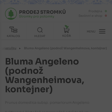
PRODEJ STROMKŮ
Prodejna
Sezónní e-shop
Stromky pro potomky
MENU
KOŠÍK
KATALOG
HLEDAT
tkomeruňky
Bluma Angeleno (podnož Wangenheimova, kontejner)
Bluma Angeleno
(podnož
Wangenheimova,
kontejner)
Prunus domestica subsp. pomariorum Angeleno