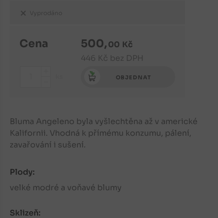
Vyprodáno
Cena
500
,
00
Kč
446
Kč
bez DPH
+
ks
OBJEDNAT
-
Bluma Angeleno byla vyšlechtěna až v americké
Kalifornii. Vhodná k přímému konzumu, pálení,
zavařování i sušení.
Plody:
velké modré a voňavé blumy
Sklizeň: