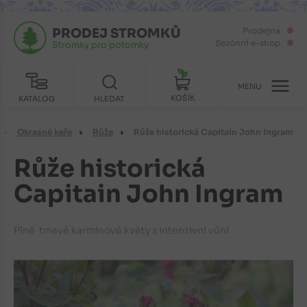
PRODEJ STROMKŮ
Prodejna
Sezónní e-shop
Stromky pro potomky
MENU
KOŠÍK
KATALOG
HLEDAT
Okrasné keře
Růže
Růže historická Capitain John Ingram
Růže historická
Capitain John Ingram
Plné tmavě karmínové květy s intenzivní vůní