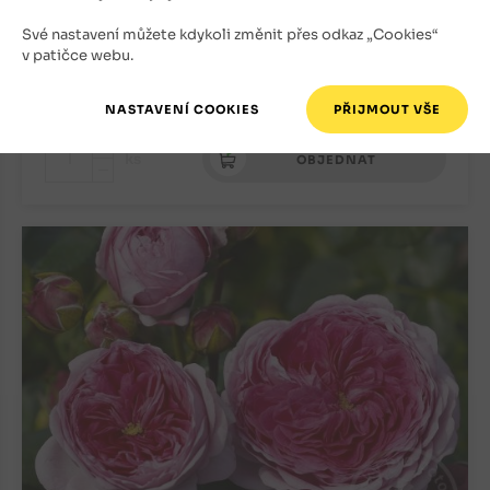
Růže
Své nastavení můžete kdykoli změnit přes odkaz „Cookies“
Skladem
v patičce webu.
300
Kč
+
ks
OBJEDNAT
-