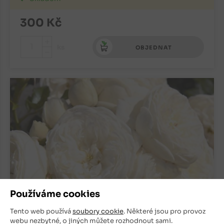
300
Kč
+
ks
OBJEDNAT
-
Používáme cookies
Tento web používá
soubory cookie
. Některé jsou pro provoz
Růže anglická Artemis
webu nezbytné, o jiných můžete rozhodnout sami.