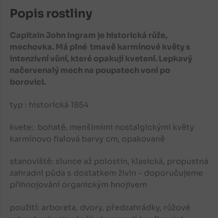
Popis rostliny
Capitain John Ingram je historická růže,
mechovka. Má plné tmavě karmínové květy s
intenzivní vůní, které opakují kvetení. Lepkavý
načervenalý mech na poupatech voní po
borovici.
typ : historická 1854
kvete: bohatě, menšímimi nostalgickými květy
karmínovo fialová barvy cm, opakovaně
stanoviště: slunce až polostín, klasická, propustná
zahradní půda s dostatkem živin - doporučujeme
přihnojování organickým hnojivem
použití: arboreta, dvory, předzahrádky, růžové