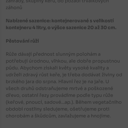
zahrady, skupiny keřů, do pozadí trvalkových
záhonů
Nabízené sazenice: kontejnerované s velikostí
kontejneru 4 litry, o výšce sazenice 20 až 30 cm.
Pěstování růží
Růže dávají přednost slunným polohám a
potřebují úrodnou, vlhkou, ale dobře propustnou
půdu. Abychom získali květy vysoké kvality a
udrželi zdravý růst keře, je třeba dodávat živiny od
brzkého jara do srpna. Hlavní řez je na jaře. U
všech druhů odstraňujeme mrtvé a poškozené
dřevo, ostatní řezy provádíme podle typu růže
(keřové, pnoucí, sadové...ap.). Během vegetačního
období rostliny sledujeme, ošetřujeme proti
chorobám a škůdcům, zavlažujeme a hnojíme.