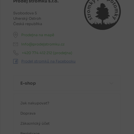
Prodej stromků s.r.o.
Svobodova 5
Uherský Ostroh
Česká republika
Prodejna na mapě
info@prodejstromku.cz
+420 774 412 212
(prodejna)
Prodej stromků na Facebooku
E-shop
Jak nakupovat?
Doprava
Zákaznický účet
Registrace