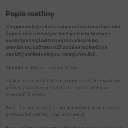
Popis rostliny
Chippendale je silná a robustně rostoucí hybridní
čajová růže s tmavými lesklými listy.
B
arevné
varianty sahají od tmavě meruňkové po
oranžovou, což této růži dodává jedinečný a
osobitý vzhled
velkých, vonných květů.
Šlechtitel: Rosen Tantau, 2005
Výška: nejběžněji 100cm, robustnější, kompaktně
keřovitý habitus, v závislosti na podmínkách
stanoviště a řezu
Květ: červen až září, opakuje kvetení, jedna z raně
kvetoucích odrůd, plný, 8cm velký,
Barva: růžová, směrem k středu oranžovorůžová až