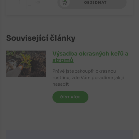
+
ks
OBJEDNAT
-
Související články
Výsadba okrasných keřů a
stromů
Právě jste zakoupili okrasnou
rostlinu, zde Vám poradíme jak ji
nasadit
ČÍST VÍCE