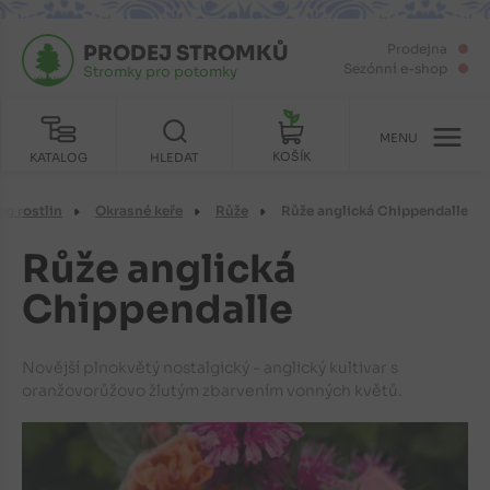
PRODEJ STROMKŮ
Prodejna
Sezónní e-shop
Stromky pro potomky
MENU
KOŠÍK
KATALOG
HLEDAT
og rostlin
Okrasné keře
Růže
Růže anglická Chippendalle
Růže anglická
Chippendalle
Novější plnokvětý nostalgický - anglický kultivar s
oranžovorůžovo žlutým zbarvením vonných květů.