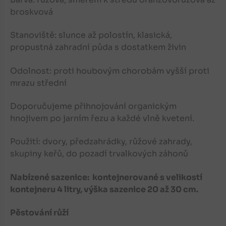
broskvová
Stanoviště: slunce až polostín, klasická,
propustná zahradní půda s dostatkem živin
Odolnost: proti houbovým chorobám vyšší proti
mrazu střední
Doporučujeme přihnojování organickým
hnojivem po jarním řezu a každé vlně kvetení.
Použití: dvory, předzahrádky, růžové zahrady,
skupiny keřů, do pozadí trvalkových záhonů
Nabízené sazenice: kontejnerované s velikostí
kontejneru 4 litry, výška sazenice 20 až 30 cm.
Pěstování růží