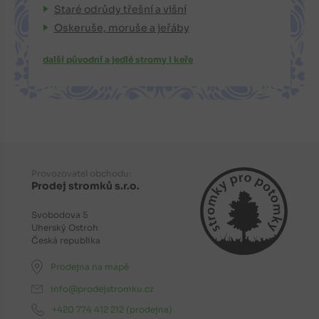
Staré odrůdy třešní a višní
Oskeruše, moruše a jeřáby
další původní a jedlé stromy i keře
Provozovatel obchodu:
Prodej stromků s.r.o.
Svobodova 5
Uherský Ostroh
Česká republika
Prodejna na mapě
info@prodejstromku.cz
+420 774 412 212
(prodejna)