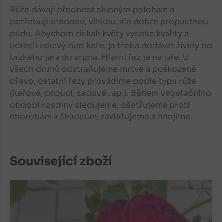
Růže dávají přednost slunným polohám a
potřebují úrodnou, vlhkou, ale dobře propustnou
půdu. Abychom získali květy vysoké kvality a
udrželi zdravý růst keře, je třeba dodávat živiny od
brzkého jara do srpna. Hlavní řez je na jaře. U
všech druhů odstraňujeme mrtvé a poškozené
dřevo, ostatní řezy provádíme podle typu růže
(keřové, pnoucí, sadové...ap.). Během vegetačního
období rostliny sledujeme, ošetřujeme proti
chorobám a škůdcům, zavlažujeme a hnojíme.
Související zboží