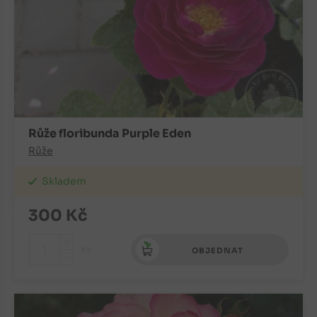
Růže floribunda Purple Eden
Růže
Skladem
300
Kč
+
ks
OBJEDNAT
-