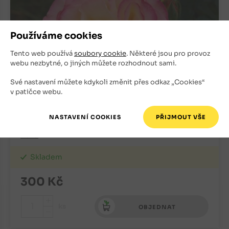
Používáme cookies
Tento web používá
soubory cookie
. Některé jsou pro provoz
webu nezbytné, o jiných můžete rozhodnout sami.
Své nastavení můžete kdykoli změnit přes odkaz „Cookies“
v patičce webu.
Růže pnoucí Handel
Růže
Skladem
300
Kč
+
ks
OBJEDNAT
-