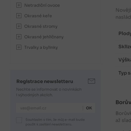
Netradiční ovoce
Novějš
Okrasné keře
naslád
Okrasné stromy
Plody
Okrasné jehličnany
Skliz
Trvalky a bylinky
Výška
Typ s
Registrace newsletteru
Nechte se informovat o novinkách
i výhodných akcích.
Borů
E-mailová adresa
Borův
až sla
Souhlasím s tím, že můj e-mail bude
použit k zasílání newsletteru.