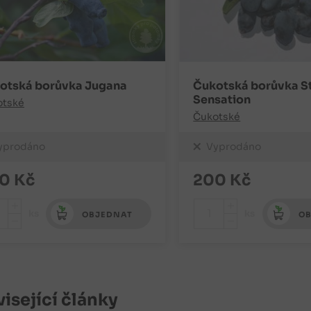
otská borůvka Jugana
Čukotská borůvka S
Sensation
otské
Čukotské
yprodáno
Vyprodáno
0
Kč
200
Kč
+
+
ks
ks
OBJEDNAT
OB
-
-
isející články