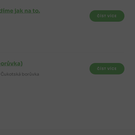
íme jak na to.
ČÍST VÍCE
borůvka)
ČÍST VÍCE
 Čukotská borůvka