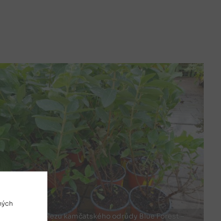
ných
Sazenice zimolezu kamčatského odrůdy Blue Forest –