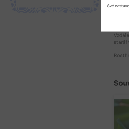
obyčej
Své nastave
K pěst
kompo
Vzdále
starší
Rostli
Souv