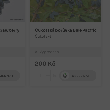
trawberry
Čukotská borůvka Blue Pacific
Čukotské
Vyprodáno
200
Kč
+
ks
JEDNAT
OBJEDNAT
-