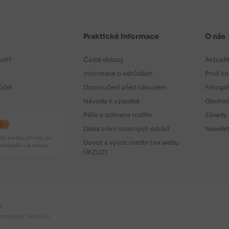
Praktické informace
O nás
vat?
Časté dotazy
Aktuali
Informace o odrůdách
Proč ko
účet
Doporučení před nákupem
Fotogal
Návody k výsadbě
Obchod
Péče a ochrana rostlin
Zásady 
Doba zrání ovocných odrůd
Newslet
by kartou při nákupu
Dovoz a vývoz rostlin (na webu
odejně i v e-shopu.
ÚKZÚZ)
y
aroslava Verbíka.