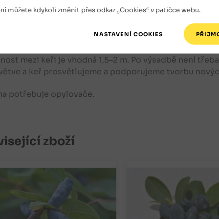
ná zahradní – živná, mírně vlhká a propustná.
ní můžete kdykoli změnit přes odkaz „Cookies“ v patičce webu.
ování si připravíme jámu o velikosti zhruba 50 × 50 × 5
st.
nost mezi keři je vhodná 1,5–2 m. Po výsadbě není třeb
 větve a keř prosvětlujeme a podporujeme tvorbu nový
na potřebuje opylovače.
isející zboží