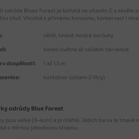
í odrůda Blues Forest je bohatá na vitamín C a skvěle
lou chuť. Vhodná k přímému konzumu, konzervaci i mraž
:
větší, tmavě modré borůvky
eň:
konec května až začátek července
 v dospělosti:
1 až 1,5 m
azenice:
kontejner (objem 2 litry)
vky
odrůdy Blue Forest
ky
jsou velké (3–4cm) a protáhlé. Jejich barva je tmavě
dká s mírnou jahodovou stopou.