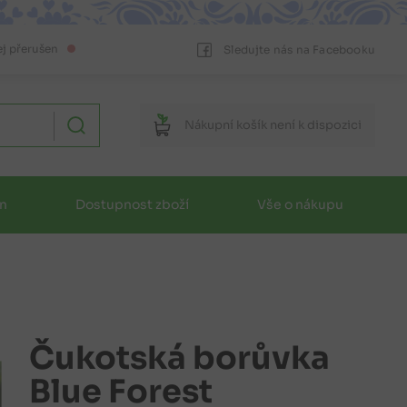
ej přerušen
Sledujte nás na Facebooku
Nákupní
košík
není k dispozici
in
Dostupnost zboží
Vše o nákupu
Čukotská borůvka
Blue Forest