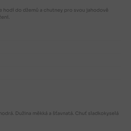
 se hodí do džemů a chutney pro svou jahodově
ení.
 modrá. Dužina měkká a šťavnatá. Chuť sladkokyselá