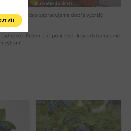
ilustrativní snímek
0 cm, na jejíž dno zapracujeme dobře vyzrálý
a žádný řez. Řežeme až po 4 roce, kdy odstraňujeme
ch výhonů.