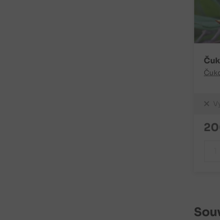
Čuk
Čuk
V
20
Souv