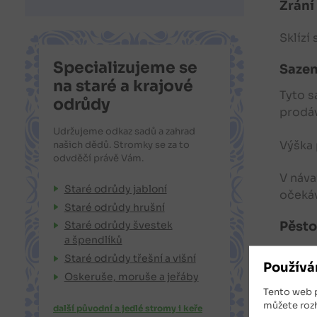
Zrání
Sklízí
Specializujeme se
Sazen
na staré a krajové
Tyto s
odrůdy
prodáv
Udržujeme odkaz sadů a zahrad
Výška 
našich dědů. Stromky se za to
odvděčí právě Vám.
V náva
Staré odrůdy jabloní
očekáv
Staré odrůdy hrušní
Pěsto
Staré odrůdy švestek
a špendlíků
Odrůda
Staré odrůdy třešní a višní
Používá
opylen
Oskeruše, moruše a jeřáby
k výsa
Tento web 
slunce
můžete roz
další původní a jedlé stromy i keře