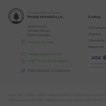
Provozovatel obchodu:
Prodej stromků s.r.o.
E-shop
Svobodova 5
Jak nakupo
Uherský Ostroh
Doprava
Česká republika
Zákaznický 
Prodejna na mapě
Registrace
info@prodejstromku.cz
+420 774 412 212
(prodejna)
Možnost plat
v kamenné pr
Prodej stromků na Facebooku
Copyright © 2004 – 2026
Prodej stromků s.r.o. Stromky pro potomk
Všechna práva vyhrazena. Všechny fotky jsou dílem a vlastnictvím J