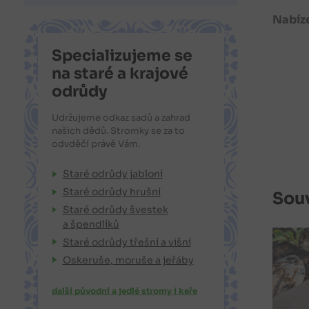
Nabíze
Specializujeme se
na staré a krajové
odrůdy
Udržujeme odkaz sadů a zahrad
našich dědů. Stromky se za to
odvděčí právě Vám.
Staré odrůdy jabloní
Staré odrůdy hrušní
Souv
Staré odrůdy švestek
a špendlíků
Staré odrůdy třešní a višní
Oskeruše, moruše a jeřáby
další původní a jedlé stromy i keře