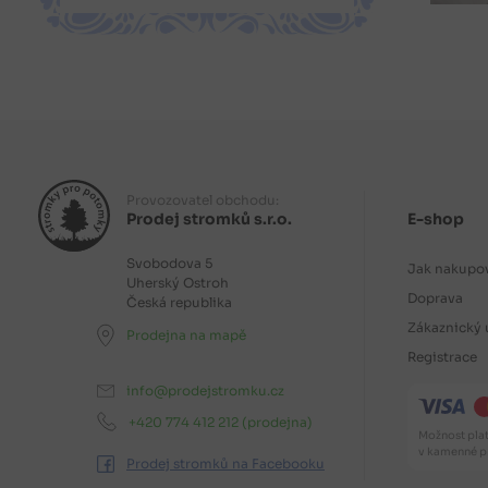
Provozovatel obchodu:
Prodej stromků s.r.o.
E-shop
Svobodova 5
Jak nakupo
Uherský Ostroh
Doprava
Česká republika
Zákaznický 
Prodejna na mapě
Registrace
info@prodejstromku.cz
+420 774 412 212
(prodejna)
Možnost plat
v kamenné pr
Prodej stromků na Facebooku