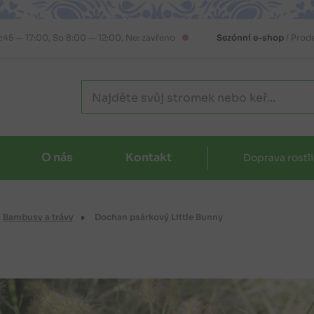
2:45 — 17:00, So 8:00 — 12:00, Ne: zavřeno
Sezónní e-shop
/ Prod
O nás
Kontakt
Doprava rostl
Bambusy a trávy
Dochan psárkový Little Bunny