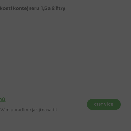
sti kontejneru 1,5 a 2 litry
mů
ČÍST VÍCE
e Vám poradíme jak ji nasadit