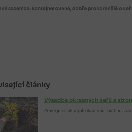
né sazenice: kontejnerované, dobře prokořenělé o veliko
isející články
Výsadba okrasných keřů a stro
Právě jste zakoupili okrasnou rostlinu, zd