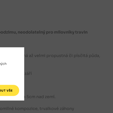
podzimu, neodolatelný pro milovníky travin
a), propustná až velmi propustná či písčitá půda,
ných
c, srpen až září
ed zimou cca 5cm nad zemí.
homilné kompozice, trvalkové záhony