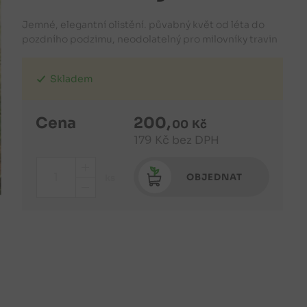
Jemné, elegantní olistění. půvabný květ od léta do
pozdního podzimu, neodolatelný pro milovníky travin
Skladem
Cena
200
,
00
Kč
179
Kč
bez DPH
+
OBJEDNAT
ks
-