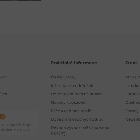
Praktické informace
O nás
vat?
Časté dotazy
Aktuali
Informace o odrůdách
Proč ko
účet
Doporučení před nákupem
Fotogal
Návody k výsadbě
Obchod
Péče a ochrana rostlin
Zásady 
Doba zrání ovocných odrůd
Newslet
by kartou při nákupu
Dovoz a vývoz rostlin (na webu
odejně i v e-shopu.
ÚKZÚZ)