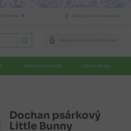
ej přerušen
Sledujte nás na Facebooku
Nákupní
košík
není k dispozici
in
Dostupnost zboží
Vše o nákupu
Dochan psárkový
Little Bunny