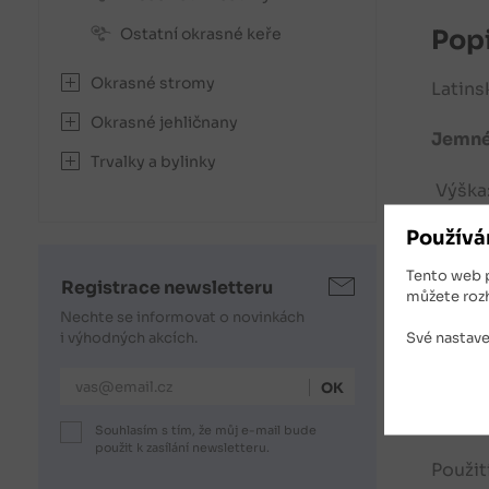
Popi
Ostatní okrasné keře
Okrasné stromy
Latins
Okrasné jehličnany
Jemné,
Trvalky a bylinky
Výška:
Používá
Stanov
bohatá
Tento web 
Registrace newsletteru
můžete roz
Kvete:
Nechte se informovat o novinkách
Své nastave
i výhodných akcích.
Mrazuv
E-mailová adresa
Dochan
Souhlasím s tím, že můj e-mail bude
použit k zasílání newsletteru.
Použit