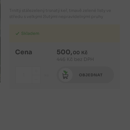
Trnitý stálezelený trsnatý keř, tmavě zelené listy ve
středu s velkými žlutými nepravidelnými pruhy
Skladem
Cena
500
,
00
Kč
446
Kč
bez DPH
+
OBJEDNAT
ks
-