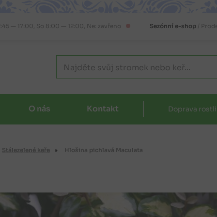
2:45 — 17:00, So 8:00 — 12:00, Ne: zavřeno
Sezónní e-shop
/ Prod
O nás
Kontakt
Doprava rostl
Stálezelené keře
Hlošina pichlavá Maculata