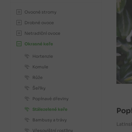
Ovocné stromy
Drobné ovoce
Netradiční ovoce
Okrasné keře
Hortenzie
Komule
Růže
Šeříky
Popínavé dřeviny
Popi
Stálezelené keře
Bambusy a trávy
Latins
Vřesovištní rostliny