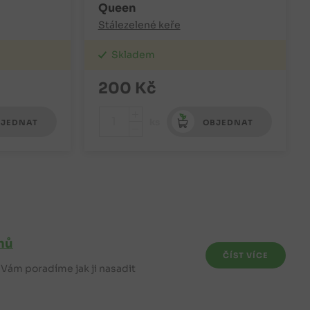
Queen
Stálezelené keře
Skladem
200
Kč
+
ks
JEDNAT
OBJEDNAT
-
mů
ČÍST VÍCE
e Vám poradíme jak ji nasadit