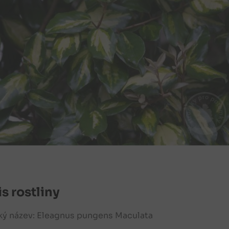
s rostliny
ký název: Eleagnus pungens Maculata