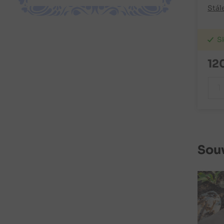
Stál
S
12
Souv