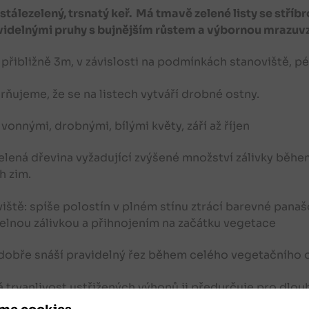
, stálezelený, trsnatý keř. Má tmavě zelené listy se stří
idelnými pruhy s bujnějším růstem a výbornou mrazuv
 přibližně 3m, v závislosti na podmínkách stanoviště, pé
ňujeme, že se na listech vytváří drobné ostny.
 vonnými, drobnými, bílými květy, září až říjen
elená dřevina vyžadující zvýšené množství zálivky bě
h zim.
iště: spíše polostín v plném stínu ztrácí barevné panašo
elnou zálivkou a přihnojením na začátku vegetace
dobře snáší pravidelný řez během celého vegetačního 
 trvanlivost ustřižených výhonů ji předurčuje pro dlo