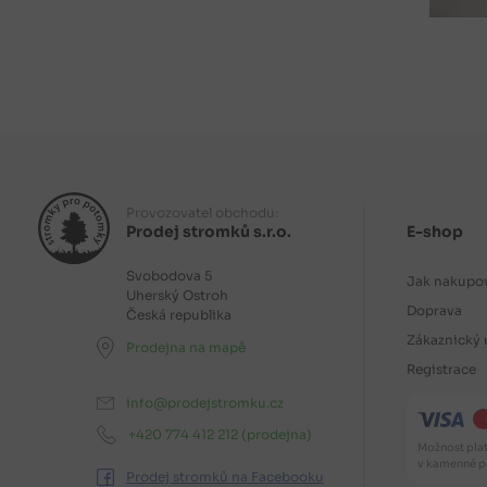
Provozovatel obchodu:
Prodej stromků s.r.o.
E-shop
Svobodova 5
Jak nakupo
Uherský Ostroh
Doprava
Česká republika
Zákaznický 
Prodejna na mapě
Registrace
info@prodejstromku.cz
+420 774 412 212
(prodejna)
Možnost plat
v kamenné pr
Prodej stromků na Facebooku