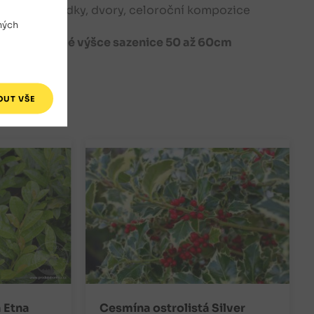
ty, předzahrádky, dvory, celoroční kompozice
ných
itrů, o celkové výšce sazenice 50 až 60cm
 Etna
Cesmína ostrolistá Silver