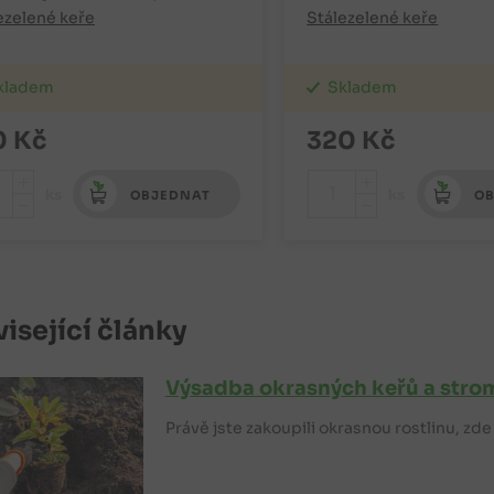
ezelené keře
Stálezelené keře
kladem
Skladem
0
Kč
320
Kč
+
+
ks
ks
OBJEDNAT
OB
-
-
isející články
Výsadba okrasných keřů a stro
Právě jste zakoupili okrasnou rostlinu, zd