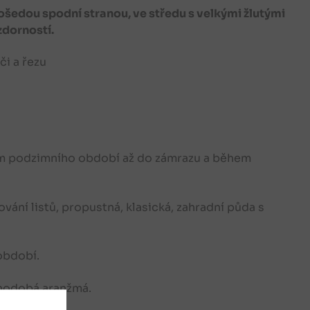
brošedou spodní stranou, ve středu s velkými žlutými
zdorností.
či a řezu
hem podzimního období až do zámrazu a během
vání listů, propustná, klasická, zahradní půda s
období.
uhodobá aranžmá.