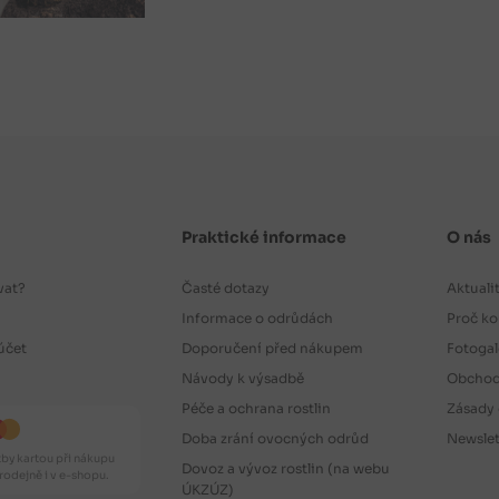
Praktické informace
O nás
vat?
Časté dotazy
Aktuali
Informace o odrůdách
Proč ko
účet
Doporučení před nákupem
Fotogal
Návody k výsadbě
Obchod
Péče a ochrana rostlin
Zásady 
Doba zrání ovocných odrůd
Newslet
by kartou při nákupu
Dovoz a vývoz rostlin (na webu
odejně i v e-shopu.
ÚKZÚZ)