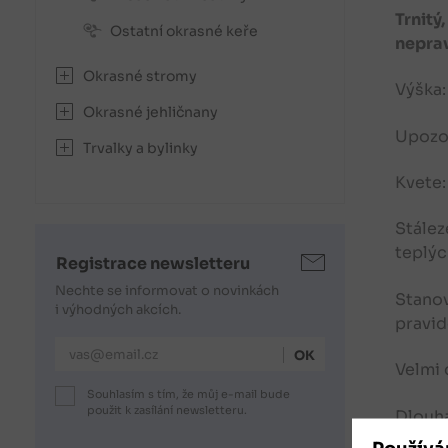
Trnitý
Ostatní okrasné keře
neprav
Okrasné stromy
Výška:
Okrasné jehličnany
Upozor
Trvalky a bylinky
Kvete:
Stález
teplýc
Registrace newsletteru
Nechte se informovat o novinkách
Stanov
i výhodných akcích.
pravid
E-mailová adresa
Velmi 
Souhlasím s tím, že můj e-mail bude
použit k zasílání newsletteru.
Dlouhá