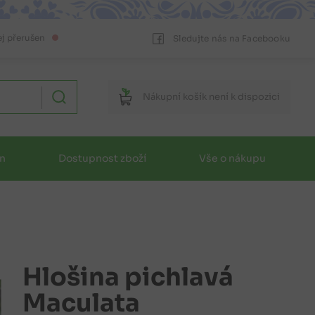
ej přerušen
Sledujte nás na Facebooku
Nákupní
košík
není k dispozici
in
Dostupnost zboží
Vše o nákupu
Hlošina pichlavá
Maculata