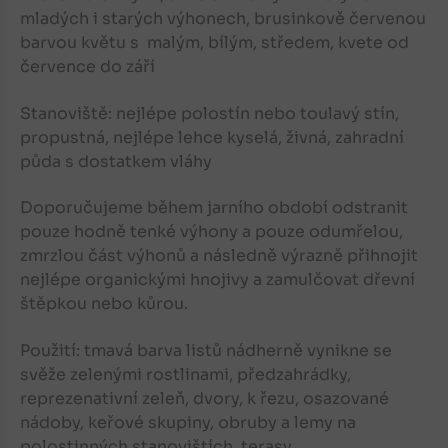
mladých i starých výhonech, brusinkově červenou
barvou květu s malým, bílým, středem, kvete od
července do září
Stanoviště: nejlépe polostín nebo toulavý stín,
propustná, nejlépe lehce kyselá, živná, zahradní
půda s dostatkem vláhy
Doporučujeme během jarního období odstranit
pouze hodně tenké výhony a pouze odumřelou,
zmrzlou část výhonů a následně výrazně přihnojit
nejlépe organickými hnojivy a zamulčovat dřevní
štěpkou nebo kůrou.
Použití: tmavá barva listů nádherně vynikne se
svěže zelenými rostlinami, předzahrádky,
reprezenativní zeleň, dvory, k řezu, osazované
nádoby, keřové skupiny, obruby a lemy na
polostinných stanovištích, terasy