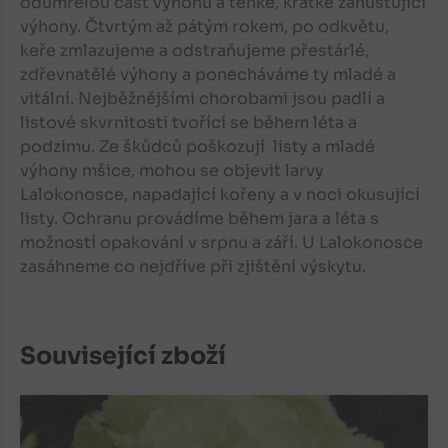
odumřelou část výhonů a tenké, krátké zahušťující
výhony. Čtvrtým až pátým rokem, po odkvětu,
keře zmlazujeme a odstraňujeme přestárlé,
zdřevnatělé výhony a ponecháváme ty mladé a
vitální. Nejběžnějšími chorobami jsou padlí a
listové skvrnitosti tvořící se během léta a
podzimu. Ze škůdců poškozují listy a mladé
výhony mšice, mohou se objevit larvy
Lalokonosce, napadající kořeny a v noci okusující
listy. Ochranu provádíme během jara a léta s
možností opakování v srpnu a září. U Lalokonosce
zasáhneme co nejdříve při zjištění výskytu.
Související zboží