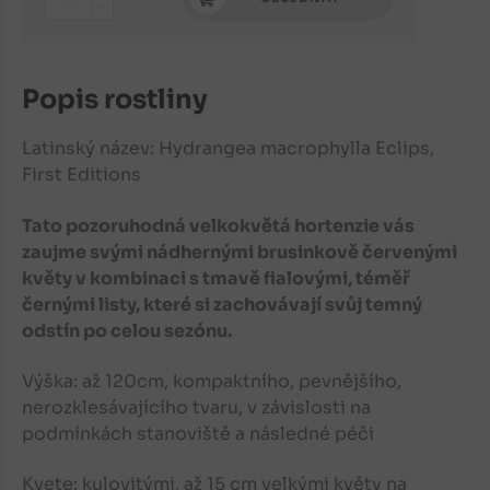
-
Popis rostliny
Latinský název: Hydrangea macrophylla
Eclips,
First Editions
Tato pozoruhodná velkokvětá hortenzie vás
zaujme svými nádhernými brusinkově červenými
květy v kombinaci s tmavě fialovými, téměř
černými listy, které si zachovávají svůj temný
odstín po celou sezónu.
Výška: až 120cm, kompaktního, pevnějšího,
nerozklesávajícího tvaru, v závislosti na
podmínkách stanoviště a následné péči
Kvete: kulovitými, až 15 cm velkými květy na