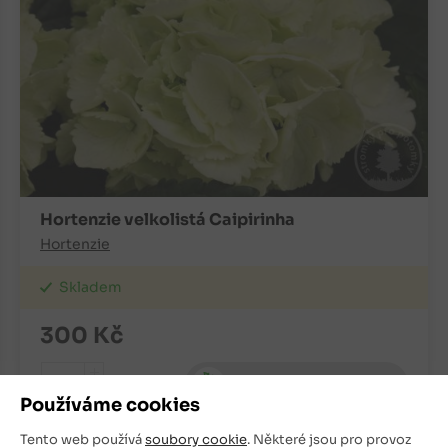
Hortenzie velkolistá Caipirinha
Hortenzie
Skladem
300
Kč
+
ks
OBJEDNAT
-
Používáme cookies
Tento web používá
soubory cookie
. Některé jsou pro provoz