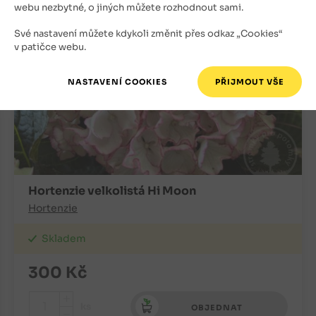
webu nezbytné, o jiných můžete rozhodnout sami.
Své nastavení můžete kdykoli změnit přes odkaz „Cookies“
v patičce webu.
Hortenzie velkolistá Hi Moon
Hortenzie
Skladem
300
Kč
+
ks
OBJEDNAT