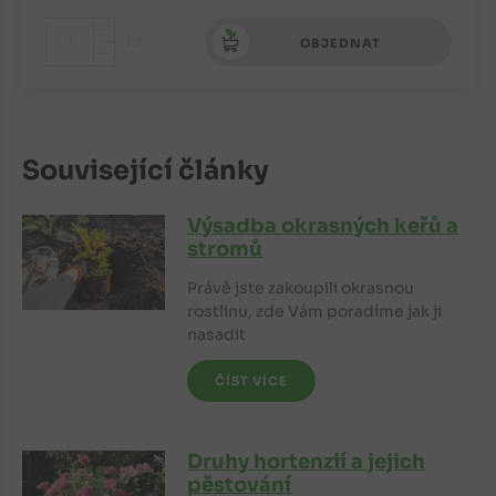
+
ks
OBJEDNAT
-
Související články
Výsadba okrasných keřů a
stromů
Právě jste zakoupili okrasnou
rostlinu, zde Vám poradíme jak ji
nasadit
ČÍST VÍCE
Druhy hortenzií a jejich
pěstování