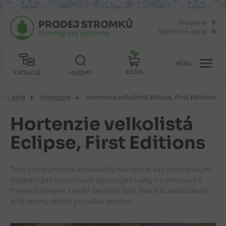
PRODEJ STROMKŮ
Prodejna
Sezónní e-shop
Stromky pro potomky
MENU
KOŠÍK
KATALOG
HLEDAT
sné keře
Hortenzie
Hortenzie velkolistá Eclipse, First Editions
Hortenzie velkolistá
Eclipse, First Editions
Tato pozoruhodná velkokvětá hortenzie vás zaujme svými
nádhernými brusinkově červenými květy v kombinaci s
tmavě fialovými, téměř černými listy, které si zachovávají
svůj temný odstín po celou sezónu.