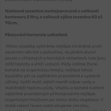
Nabízené sazenice: kontejnerované s velikostí
konteneru 3 litry, o celkové výšce sazenice 60 až
70cm.
Pěstování Hortenzie velkolisté
Místo výsadby vybíráme nejlépe chráněné proti
severním větrům v polostínu, na plném slunci
pouze v chladných a horských oblastech, kde jsou
nižší teploty a vlhčí vzduch. Půdy volíme živné,
bohaté na organickou hmotu, nejlépe lehce
kyselého pH se zajištěním pravidelné a vydatné
zálivky. Vyšší mulč zajistí menší odpar vody a
stabilnější teplotu půdy. Vitalitu a bohaté kvetení
zajistíme pravidelným přihnojováním nejlépe
organickým hnojivem po celou dobu vegetace. V
době rašení řezem odstraňujeme zmrzlou,