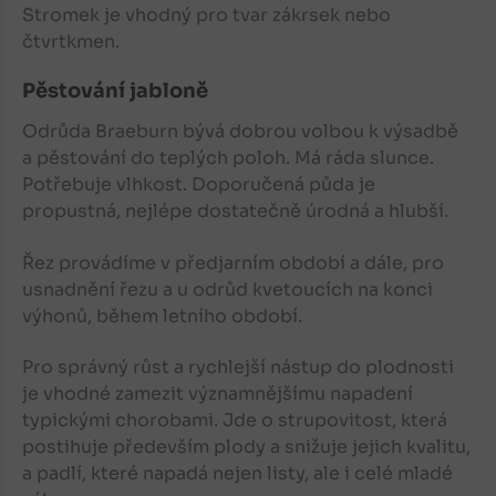
Stromek je vhodný pro tvar zákrsek nebo
čtvrtkmen.
Pěstování jabloně
Odrůda Braeburn bývá dobrou volbou k výsadbě
a pěstování do teplých poloh. Má ráda slunce.
Potřebuje vlhkost. Doporučená půda je
propustná, nejlépe dostatečně úrodná a hlubší.
Řez provádíme v předjarním období a dále, pro
usnadnění řezu a u odrůd kvetoucích na konci
výhonů, během letního období.
Pro správný růst a rychlejší nástup do plodnosti
je vhodné zamezit významnějšímu napadení
typickými chorobami. Jde o strupovitost, která
postihuje především plody a snižuje jejich kvalitu,
a padlí, které napadá nejen listy, ale i celé mladé