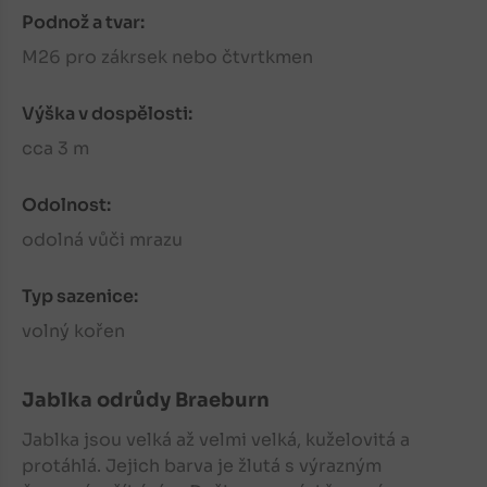
Podnož a tvar:
M26 pro zákrsek nebo čtvrtkmen
Výška v dospělosti:
cca 3 m
Odolnost:
odolná vůči mrazu
Typ sazenice:
volný kořen
Jablka
odrůdy Braeburn
Jablka
jsou velká až velmi velká, kuželovitá a
protáhlá. Jejich barva je žlutá s výrazným