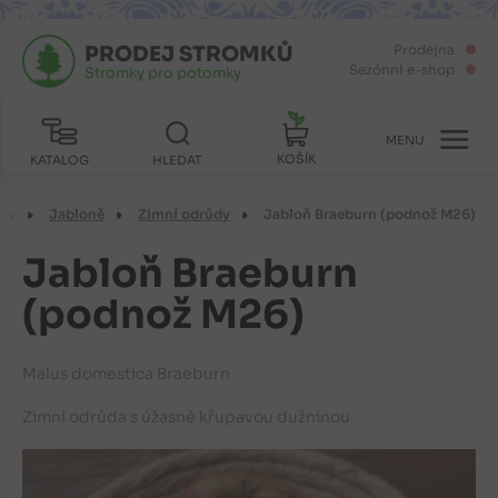
PRODEJ STROMKŮ
Prodejna
Sezónní e-shop
Stromky pro potomky
MENU
KOŠÍK
KATALOG
HLEDAT
my
Jabloně
Zimní odrůdy
Jabloň Braeburn (podnož M26)
Jabloň Braeburn
(podnož M26)
Malus domestica Braeburn
Zimní odrůda s úžasně křupavou dužninou