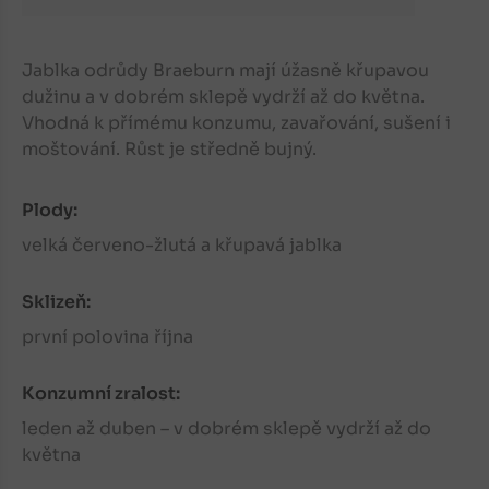
Jablka odrůdy Braeburn mají úžasně křupavou
dužinu a v dobrém sklepě vydrží až do května.
Vhodná k přímému konzumu, zavařování, sušení i
moštování. Růst je středně bujný.
Plody:
velká červeno-žlutá a křupavá jablka
Sklizeň:
první polovina října
Konzumní zralost:
leden až duben – v dobrém sklepě vydrží až do
května