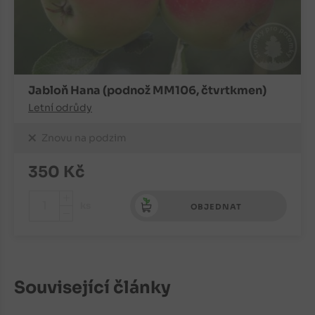
Jabloň Hana (podnož MM106, čtvrtkmen)
Letní odrůdy
Znovu na podzim
350
Kč
+
ks
OBJEDNAT
-
Související články