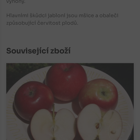
výhony.
Hlavními škůdci jabloní jsou mšice a obaleči
způsobující červitost plodů.
Související zboží