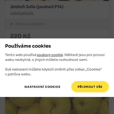
Jabloň Julia (podnož P14)
Letní odrůdy
Znovu na podzim
220
Kč
Používáme cookies
+
ks
OBJEDNAT
-
Tento web používá
soubory cookie
. Některé jsou pro provoz
webu nezbytné, o jiných můžete rozhodnout sami.
Své nastavení můžete kdykoli změnit přes odkaz „Cookies“
v patičce webu.