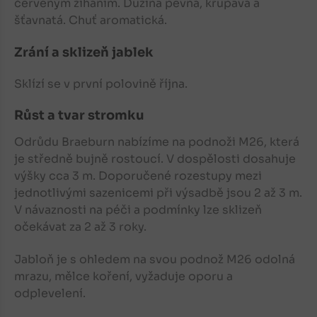
červeným žíháním. Dužina pevná, křupavá a
šťavnatá. Chuť aromatická.
Zrání a sklizeň jablek
Sklízí se v první polovině října.
Růst a tvar stromku
Odrůdu Braeburn nabízíme na podnoži M26, která
je středně bujně rostoucí. V dospělosti dosahuje
výšky cca 3 m. Doporučené rozestupy mezi
jednotlivými sazenicemi při výsadbě jsou 2 až 3 m.
V návaznosti na péči a podmínky lze sklizeň
očekávat za 2 až 3 roky.
Jabloň
je s ohledem na svou podnož M26 odolná
mrazu, mělce koření, vyžaduje oporu a
odplevelení.