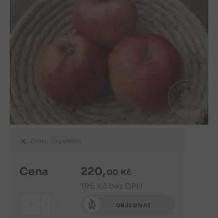
Znovu na podzim
Cena
220
,
00
Kč
196
Kč
bez DPH
+
ks
OBJEDNAT
-