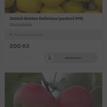
Jabloň Golden Delicious (podnož M9)
Zimní odrůdy
Znovu na podzim
200
Kč
+
ks
OBJEDNAT
-