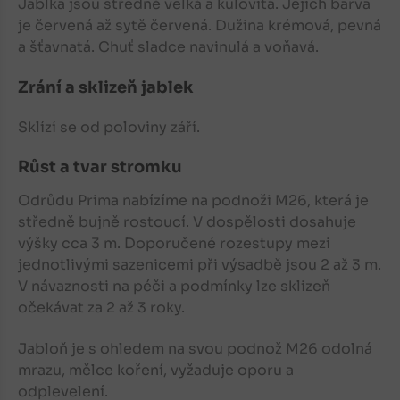
Jablka
jsou středně velká a kulovitá. Jejich barva
je červená až sytě červená. Dužina krémová, pevná
a šťavnatá. Chuť sladce navinulá a voňavá.
Zrání a sklizeň jablek
Sklízí se od poloviny září.
Růst a tvar stromku
Odrůdu Prima nabízíme na podnoži M26, která je
středně bujně rostoucí. V dospělosti dosahuje
výšky cca 3 m. Doporučené rozestupy mezi
jednotlivými sazenicemi při výsadbě jsou 2 až 3 m.
V návaznosti na péči a podmínky lze sklizeň
očekávat za 2 až 3 roky.
Jabloň
je s ohledem na svou podnož M26 odolná
mrazu, mělce koření, vyžaduje oporu a
odplevelení.