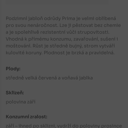
Podzimní jabloň odrůdy Prima je velmi oblíbená
pro svou nenáročnost. Lze ji pěstovat bez chemie
a je spolehlivě rezistentní vůči strupovitosti.
Vhodná k přímému konzumu, zavařování, sušení i
moštování. Růst je středně bujný, strom vytváří
kulovité koruny. Plodnost je brzká a pravidelná.
Plody:
středně velká červená a voňavá jablka
Sklizeň:
polovina září
Konzumní zralost:
září – ihned po sklizni, vydrží do poloviny prosince