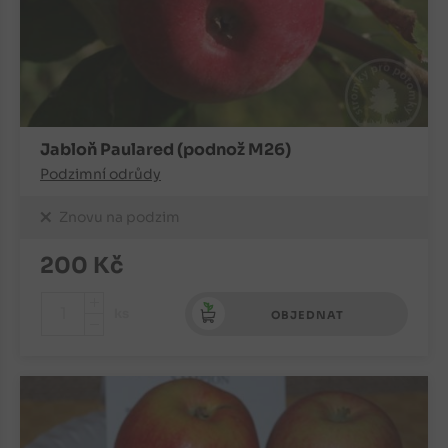
Jabloň Paulared (podnož M26)
Podzimní odrůdy
Znovu na podzim
200
Kč
+
ks
OBJEDNAT
-