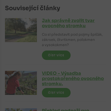
Související články
Jak správně zvolit tvar
ovocného stromku
Co si představit pod pojmy špičák,
zákrsek, čtvrtkmen, polokmen
a vysokokmen?
ČÍST VÍCE
VIDEO - Výsadba
prostokořeného ovocného
stromku.
ČÍST VÍCE
Přehled podnoží pro