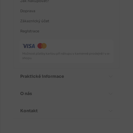
Jak nakupovat?
Doprava
Zákaznický účet
Registrace
Možnost platby kartou při nákupu v kamenné prodejně i v e-
shopu.
Praktické informace
O nás
Časté dotazy
Informace o odrůdách
Kontakt
Aktuality
Doporučení před nákupem
Proč koupit stromky od nás?
Návody k výsadbě
Kontaktní a fakturační údaje