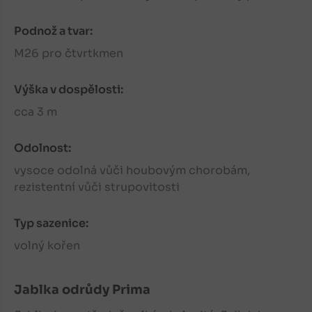
Podnož a tvar:
M26 pro čtvrtkmen
Výška v dospělosti:
cca 3 m
Odolnost:
vysoce odolná vůči houbovým chorobám,
rezistentní vůči strupovitosti
Typ sazenice:
volný kořen
Jablka
odrůdy Prima