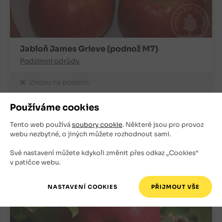
Jabloň James Grieve (podnož M7)
Podzimní odrůdy
Znovu na podzim
220
Kč
Používáme cookies
Tento web používá
soubory cookie
. Některé jsou pro provoz
+
ks
OBJEDNAT
webu nezbytné, o jiných můžete rozhodnout sami.
-
Své nastavení můžete kdykoli změnit přes odkaz „Cookies“
v patičce webu.