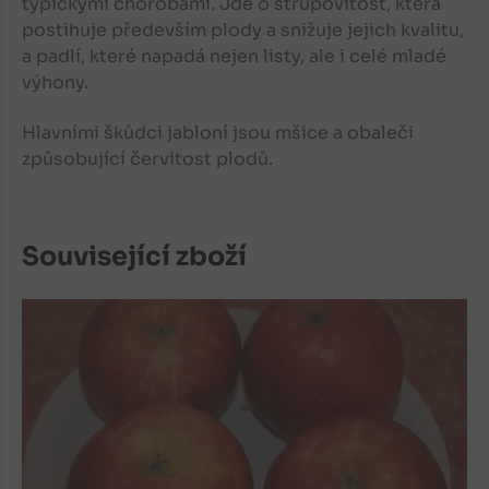
typickými chorobami. Jde o strupovitost, která
postihuje především plody a snižuje jejich kvalitu,
a padlí, které napadá nejen listy, ale i celé mladé
výhony.
Hlavními škůdci jabloní jsou mšice a obaleči
způsobující červitost plodů.
Související zboží