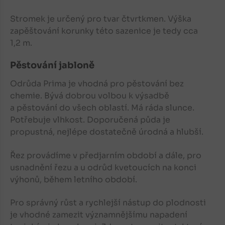
Stromek je určený pro tvar čtvrtkmen. Výška
zapěštování korunky této sazenice je tedy cca
1,2 m.
Pěstování jabloně
Odrůda Prima je vhodná pro pěstování bez
chemie. Bývá dobrou volbou k výsadbě
a pěstování do všech oblastí. Má ráda slunce.
Potřebuje vlhkost. Doporučená půda je
propustná, nejlépe dostatečně úrodná a hlubší.
Řez provádíme v předjarním období a dále, pro
usnadnění řezu a u odrůd kvetoucích na konci
výhonů, během letního období.
Pro správný růst a rychlejší nástup do plodnosti
je vhodné zamezit významnějšímu napadení