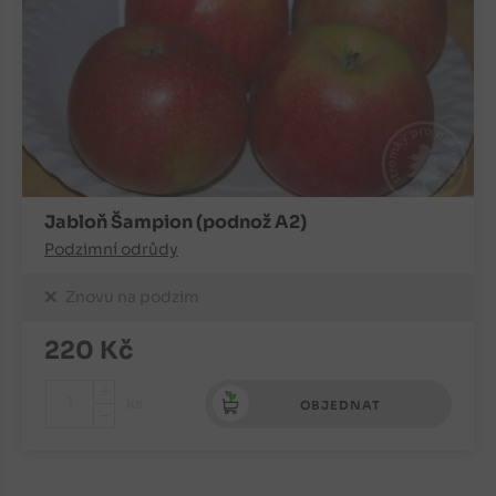
Jabloň Šampion (podnož A2)
Podzimní odrůdy
Znovu na podzim
220
Kč
+
ks
OBJEDNAT
-