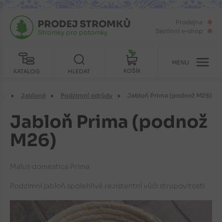
PRODEJ STROMKŮ
Prodejna
Sezónní e-shop
Stromky pro potomky
MENU
KOŠÍK
KATALOG
HLEDAT
my
Jabloně
Podzimní odrůdy
Jabloň Prima (podnož M26)
Jabloň Prima (podnož
M26)
Malus domestica Prima
Podzimní jabloň spolehlivě rezistentní vůči strupovitosti