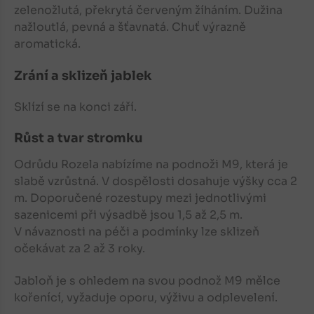
zelenožlutá, překrytá červeným žíháním. Dužina
nažloutlá, pevná a šťavnatá. Chuť výrazně
aromatická.
Zrání a sklizeň jablek
Sklízí se na konci září.
Růst a tvar stromku
Odrůdu Rozela nabízíme na podnoži M9, která je
slabě vzrůstná. V dospělosti dosahuje výšky cca 2
m. Doporučené rozestupy mezi jednotlivými
sazenicemi při výsadbě jsou 1,5 až 2,5 m.
V návaznosti na péči a podmínky lze sklizeň
očekávat za 2 až 3 roky.
Jabloň
je s ohledem na svou podnož M9 mělce
kořenící, vyžaduje oporu, výživu a odplevelení.