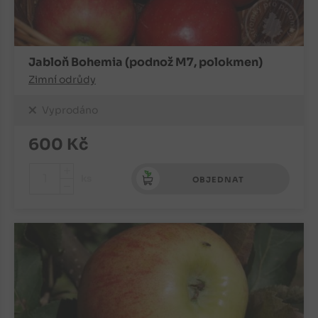
Jabloň Bohemia (podnož M7, polokmen)
Zimní odrůdy
Vyprodáno
600
Kč
+
ks
OBJEDNAT
-