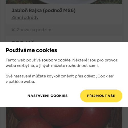
Jabloň Rajka (podnož M26)
Zimní odrůdy
Znovu na podzim
220
Kč
Používáme cookies
+
ks
OBJEDNAT
Tento web používá
soubory cookie
. Některé jsou pro provoz
-
webu nezbytné, o jiných můžete rozhodnout sami.
Své nastavení můžete kdykoli změnit přes odkaz „Cookies“
v patičce webu.