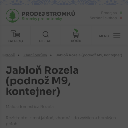
PRODEJ STROMKŮ
Prodejna
Sezónní e-shop
Stromky pro potomky
MENU
KOŠÍK
KATALOG
HLEDAT
Jabloně
Zimní odrůdy
Jabloň Rozela (podnož M9, kontejner)
Jabloň Rozela
(podnož M9,
kontejner)
Malus domestica Rozela
Rezistentní zimní jabloň, vhodná i do vyšších a horských
poloh.