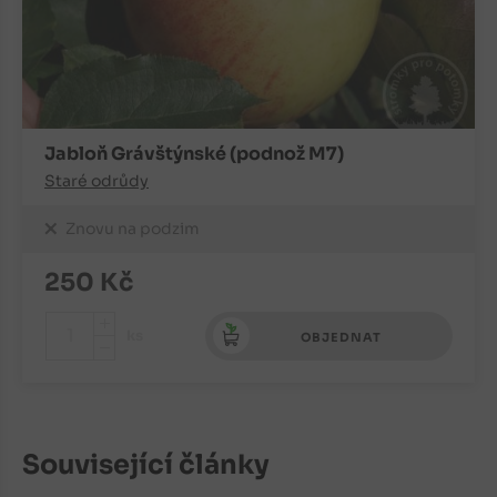
Jabloň Grávštýnské (podnož M7)
Staré odrůdy
Znovu na podzim
250
Kč
+
ks
OBJEDNAT
-
Související články