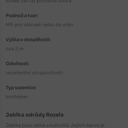
konec září až polovina února
Podnož a tvar:
M9 pro zákrsek nebo do stěn
Výška v dospělosti:
cca 2 m
Odolnost:
rezistentní strupovitosti
Typ sazenice:
kontejner
Jablka
odrůdy Rozela
Jablka
jsou velká a kulovitá. Jejich barva je