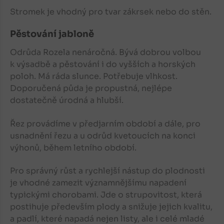
Stromek je vhodný pro tvar zákrsek nebo do stěn.
Pěstování jabloně
Odrůda Rozela nenáročná. Bývá dobrou volbou
k výsadbě a pěstování i do vyšších a horských
poloh. Má ráda slunce. Potřebuje vlhkost.
Doporučená půda je propustná, nejlépe
dostatečně úrodná a hlubší.
Řez provádíme v předjarním období a dále, pro
usnadnění řezu a u odrůd kvetoucích na konci
výhonů, během letního období.
Pro správný růst a rychlejší nástup do plodnosti
je vhodné zamezit významnějšímu napadení
typickými chorobami. Jde o strupovitost, která
postihuje především plody a snižuje jejich kvalitu,
a padlí, které napadá nejen listy, ale i celé mladé