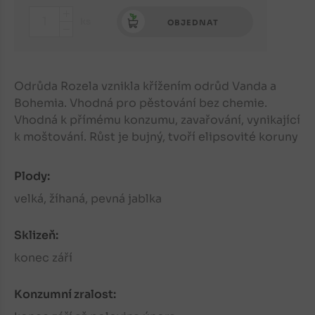
+
ks
OBJEDNAT
-
Odrůda Rozela vznikla křížením odrůd Vanda a
Bohemia. Vhodná pro pěstování bez chemie.
Vhodná k přímému konzumu, zavařování, vynikající
k moštování. Růst je bujný, tvoří elipsovité koruny
Plody:
velká, žíhaná, pevná jablka
Sklizeň:
konec září
Konzumní zralost: