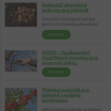
Kalendář chemické
ochrany pro jabloně
Chemická i biologická ochrana
jabloní přehledně podle měsíců
ČÍST VÍCE
VIDEO - Zapěstování
(zastřižení) stromku pro
ovocnou stěnu.
ČÍST VÍCE
Přehled podnoží pro
jabloně z našeho
sortimentu
Velký přehled podnoží, na kterých